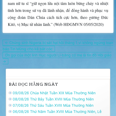
nam nữ tu sĩ “giữ ngọn lửa nội tâm luôn bừng cháy và nhiệt
tình hơn trong sứ vụ đã lãnh nhận, để đồng hành và phục vụ
cộng đoàn Dân Chúa cách tích cực hơn, theo gương Đức
Kitô, vị Mục tử nhân lành.” (Web HĐGMVN 05/05/2020)
Điều
← Chủng sinh Nigeria bị sát hại hồi tháng 1 vì không ngừng loan
hướng
báo Tin Mừng cho kẻ bắt cóc
bài
Ơn gọi của một linh mục người Li-băng có mẹ là tín đồ Hồi giáo
viết
→
BÀI ĐỌC HẰNG NGÀY
09/08/26 Chúa Nhật Tuần XIX Mùa Thường Niên
08/08/26 Thứ Bảy Tuần XVIII Mùa Thường Niên
07/08/26 Thứ Sáu Tuần XVIII Mùa Thường Niên
06/08/26 Thứ Năm Tuần XVIII Mùa Thường Niên, Lễ