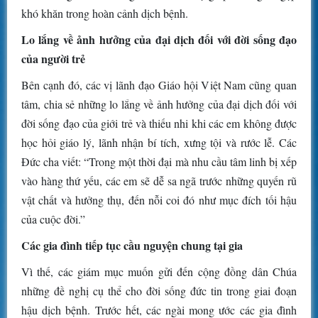
khó khăn trong hoàn cảnh dịch bệnh.
Lo lắng về ảnh hưởng của đại dịch đối với đời sống đạo
của người trẻ
Bên cạnh đó, các vị lãnh đạo Giáo hội Việt Nam cũng quan
tâm, chia sẻ những lo lắng về ảnh hưởng của đại dịch đối với
đời sống đạo của giới trẻ và thiếu nhi khi các em không được
học hỏi giáo lý, lãnh nhận bí tích, xưng tội và rước lễ. Các
Đức cha viết: “Trong một thời đại mà nhu cầu tâm linh bị xếp
vào hàng thứ yếu, các em sẽ dễ sa ngã trước những quyến rũ
vật chất và hưởng thụ, đến nỗi coi đó như mục đích tối hậu
của cuộc đời.”
Các gia đình tiếp tục cầu nguyện chung tại gia
Vì thế, các giám mục muốn gửi đến cộng đồng dân Chúa
những đề nghị cụ thể cho đời sống đức tin trong giai đoạn
hậu dịch bệnh. Trước hết, các ngài mong ước các gia đình