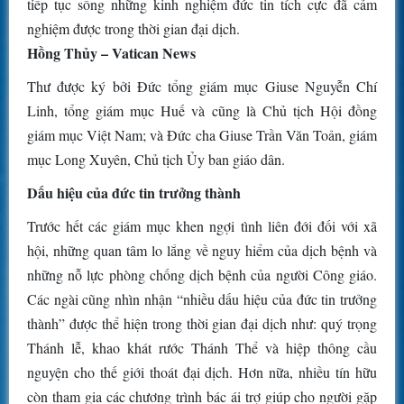
tiếp tục sống những kinh nghiệm đức tin tích cực đã cảm
nghiệm được trong thời gian đại dịch.
Hồng Thủy – Vatican News
Thư được ký bởi Đức tổng giám mục Giuse Nguyễn Chí
Linh, tổng giám mục Huế và cũng là Chủ tịch Hội đồng
giám mục Việt Nam; và Đức cha Giuse Trần Văn Toản, giám
mục Long Xuyên, Chủ tịch Ủy ban giáo dân.
Dấu hiệu của đức tin trưởng thành
Trước hết các giám mục khen ngợi tình liên đới đối với xã
hội, những quan tâm lo lắng về nguy hiểm của dịch bệnh và
những nỗ lực phòng chống dịch bệnh của người Công giáo.
Các ngài cũng nhìn nhận “nhiều dấu hiệu của đức tin trưởng
thành” được thể hiện trong thời gian đại dịch như: quý trọng
Thánh lễ, khao khát rước Thánh Thể và hiệp thông cầu
nguyện cho thế giới thoát đại dịch. Hơn nữa, nhiều tín hữu
còn tham gia các chương trình bác ái trợ giúp cho người gặp