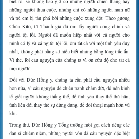
biết rõ, sẽ không bao giờ có những người chiến thắng hay
những người thua cuộc, nhưng chỉ có những người nam nữ
và trẻ em bị tàn phá bởi những cuộc xung đột. Theo gương
Chúa Kitô, từ Thánh giá đã ôm lấy người công chính và
người tội lỗi. Người đã muốn hiệp nhất với cả người cho
mình có lý và cả người tội lỗi, ôm tất cả với một tình yêu duy
nhất, không phải bằng sự hiểu biết nhưng bằng lòng trắc ẩn.
Vì thế, lời cầu nguyện của chúng ta vì ơn cứu độ cho tất cả
mọi người”.
Đối với Đức Hồng y, chúng ta cần phải cầu nguyện nhiều
hơn nữa, vì cầu nguyện để chiến tranh chấm dứt, để nền kinh
tế giết người không thắng thế, để tình yêu thay thế thù hận,
tình liên đới thay thế sự dửng dưng, để đối thoại mạnh hơn vũ
khí.
Trong thư, Đức Hồng y Tổng trưởng mời gọi cách riêng các
đan sĩ chiêm niệm, những người vốn đã cầu nguyện đặc biệt