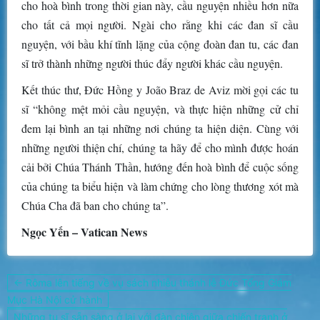
cho hoà bình trong thời gian này, cầu nguyện nhiều hơn nữa
cho tất cả mọi người. Ngài cho rằng khi các đan sĩ cầu
nguyện, với bầu khí tĩnh lặng của cộng đoàn đan tu, các đan
sĩ trở thành những người thúc đẩy người khác cầu nguyện.
Kết thúc thư, Đức Hồng y João Braz de Aviz mời gọi các tu
sĩ “không mệt mỏi cầu nguyện, và thực hiện những cử chỉ
đem lại bình an tại những nơi chúng ta hiện diện. Cùng với
những người thiện chí, chúng ta hãy để cho mình được hoán
cải bởi Chúa Thánh Thần, hướng đến hoà bình để cuộc sống
của chúng ta biểu hiện và làm chứng cho lòng thương xót mà
Chúa Cha đã ban cho chúng ta”.
Ngọc Yến – Vatican News
Điều
← Rôma lên tiếng về vụ sách nhiễu thánh lễ Đức Tổng Giám
hướng
Mục Hà Nội cử hành
bài
Những tu sĩ sẵn sàng ở lại với đàn chiên giữa chiến tranh ở