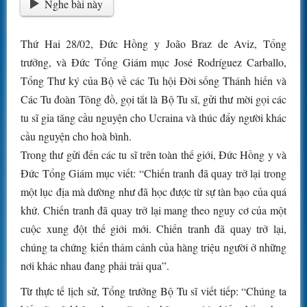
Nghe bài này
Thứ Hai 28/02, Đức Hồng y João Braz de Aviz, Tổng
trưởng, và Đức Tổng Giám mục José Rodríguez Carballo,
Tổng Thư ký của Bộ về các Tu hội Đời sống Thánh hiến và
Các Tu đoàn Tông đồ, gọi tắt là Bộ Tu sĩ, gửi thư mời gọi các
tu sĩ gia tăng cầu nguyện cho Ucraina và thúc đẩy người khác
cầu nguyện cho hoà bình.
Trong thư gửi đến các tu sĩ trên toàn thế giới, Đức Hồng y và
Đức Tổng Giám mục viết: “Chiến tranh đã quay trở lại trong
một lục địa mà dường như đã học được từ sự tàn bạo của quá
khứ. Chiến tranh đã quay trở lại mang theo nguy cơ của một
cuộc xung đột thế giới mới. Chiến tranh đã quay trở lại,
chúng ta chứng kiến thảm cảnh của hàng triệu người ở những
nơi khác nhau đang phải trải qua”.
Từ thực tế lịch sử, Tổng trưởng Bộ Tu sĩ viết tiếp: “Chúng ta