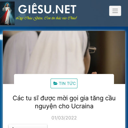
Skip
to
content
TIN TỨC
Các tu sĩ được mời gọi gia tăng cầu
nguyện cho Ucraina
01/03/2022