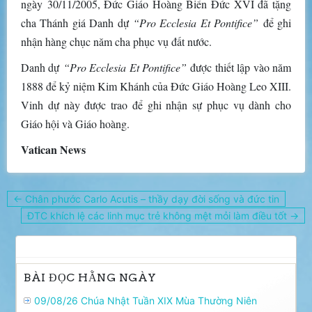
ngày 30/11/2005, Đức Giáo Hoàng Biển Đức XVI đã tặng
cha Thánh giá Danh dự
“Pro Ecclesia Et Pontifice”
để ghi
nhận hàng chục năm cha phục vụ đất nước.
Danh dự
“Pro Ecclesia Et Pontifice”
được thiết lập vào năm
1888 để kỷ niệm Kim Khánh của Đức Giáo Hoàng Leo XIII.
Vinh dự này được trao để ghi nhận sự phục vụ dành cho
Giáo hội và Giáo hoàng.
Vatican News
Điều
← Chân phước Carlo Acutis – thầy dạy đời sống và đức tin
hướng
ĐTC khích lệ các linh mục trẻ không mệt mỏi làm điều tốt →
bài
viết
BÀI ĐỌC HẰNG NGÀY
09/08/26 Chúa Nhật Tuần XIX Mùa Thường Niên