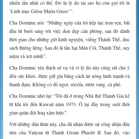
nhiều lần nhất có thể. Đó là lý do tại sao họ còn gọi tôi là
‘Linh mục Giêsu Maria Giuse’”.
Cha Dominic nói: “Những ngày của tôi tiếp tục trọn vẹn, bắt
đầu từ buổi sáng với việc dọn dẹp căn phòng, sau đó dành
thời gian cho những giờ kinh nguyện, viếng Thánh Thể, đọc
sách thiêng liêng. Sau đó là lần hạt Mân Côi, Thánh Thể, suy
niệm và xét mình”.
Cha Dominic yêu thích sứ vụ và vì lý do này cũng rất chú ý
đến sức khỏe, được giữ gìn bằng cách ăn uống lành mạnh và
thanh đạm. Không có đồ ngọt, sôcôla, rượu vang, cà phê.
Cha Dominic nhớ lại: “Tôi đã ở trong Nhà thờ Thánh Gia kể
từ khi tôi đến Kuwait năm 1973. Ở lại đây trong suốt thời
gian quân đội Iraq xâm lược”.
Với những dấn thân này, cha đã nhận được sự công nhận đầu
tiên của Vatican từ Thánh Gioan Phaolô II. Sau đó, vào