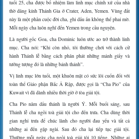
tuổi 25, cha được bổ nhiệm làm linh mục chính xứ của nhà
thờ dâng kính Thánh Gia ở Crater, Aden, Yemen. Vùng đất
này là một phần cuộc đời cha, ghi dấu ấn không thể phai mờ.
Mỗi ngày cha luôn nghĩ đến Yemen trong cầu nguyện.
Là người gốc Goa, cha Dominic luôn ước ao trở thành linh
mục. Cha nói: “Khi còn nhỏ, tôi thường chơi với cách cử
hành Thánh lễ bằng cách phân phát những mảnh giấy và
tưởng tượng đó là những bánh thánh”.
Vị linh mục lớn tuổi, một khuôn mặt có sức lôi cuốn đối với
toàn thể Giáo phận Bắc Ả Rập, được gọi là “Cha Pio” của
Kuwait vì đã dành nhiều thời giờ ở tòa giải tội.
Cha Pio năm dấu thánh là người Ý. Mỗi buổi sáng, sau
Thánh lễ cha ngồi toà giải tội cho đến trưa. Cha dùng thời
gian nghỉ trưa để chúc lành cho người đau yếu và tất cả
những ai đến gặp ngài. Sau đó cha lại tiếp tục giải tội.
Thường mỗi ngày cha ngồi toà giải tội 10 tiếng. Những ai