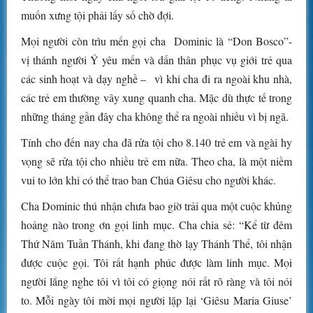
muốn xưng tội phải lấy số chờ đợi.
Mọi người còn trìu mến gọi cha Dominic là “Don Bosco”-
vị thánh người Ý yêu mến và dấn thân phục vụ giới trẻ qua
các sinh hoạt và dạy nghề – vì khi cha đi ra ngoài khu nhà,
các trẻ em thường vây xung quanh cha. Mặc dù thực tế trong
những tháng gần đây cha không thể ra ngoài nhiều vì bị ngã.
Tính cho đến nay cha đã rửa tội cho 8.140 trẻ em và ngài hy
vọng sẽ rửa tội cho nhiều trẻ em nữa. Theo cha, là một niềm
vui to lớn khi có thể trao ban Chúa Giêsu cho người khác.
Cha Dominic thú nhận chưa bao giờ trải qua một cuộc khủng
hoảng nào trong ơn gọi linh mục. Cha chia sẻ: “Kể từ đêm
Thứ Năm Tuần Thánh, khi đang thờ lạy Thánh Thể, tôi nhận
được cuộc gọi. Tôi rất hạnh phúc được làm linh mục. Mọi
người lắng nghe tôi vì tôi có giọng nói rất rõ ràng và tôi nói
to. Mỗi ngày tôi mời mọi người lặp lại ‘Giêsu Maria Giuse’