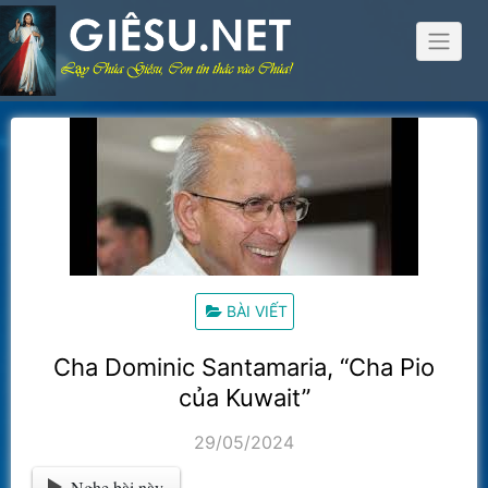
Skip
to
content
BÀI VIẾT
Cha Dominic Santamaria, “Cha Pio
của Kuwait”
29/05/2024
Nghe bài này