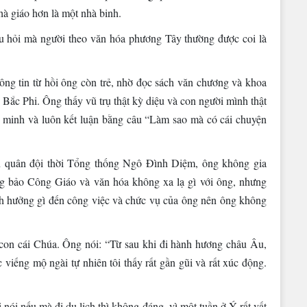
à giáo hơn là một nhà binh.
âu hỏi mà người theo văn hóa phương Tây thường được coi là
ông tin từ hồi ông còn trẻ, nhờ đọc sách văn chương và khoa
à Bắc Phi. Ông thấy vũ trụ thật kỳ diệu và con người mình thật
 minh và luôn kết luận bằng câu “Làm sao mà có cái chuyện
uan quân đội thời Tổng thống Ngô Đình Diệm, ông không gia
g bảo Công Giáo và văn hóa không xa lạ gì với ông, nhưng
ảnh hưởng gì đến công việc và chức vụ của ông nên ông không
h con cái Chúa. Ông nói: “Từ sau khi đi hành hương châu Âu,
viếng mộ ngài tự nhiên tôi thấy rất gần gũi và rất xúc động.
ôi nói nếu mà đi du lịch thì không đáng, vì một tuần ở Ý rất vất