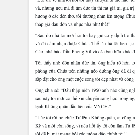
vả, nhưng nếu mà đi tìm đức tin thì rất giá trị, gi
hương ở các đền thờ, tôi thường nhìn lên tượng Chúa 
thập giá đau đớn và nhục nhã như thế!”
“Sau đó nhà tôi mới hỏi tôi bây giờ có ý định trở t
và đã cảm nhận được Chúa. Thế là nhà tôi liên lạ
Cảo, nhà báo Trần Phong Vũ và các bạn hữu khác để g
Tôi thấy nhờ đón nhận đức tin, ông hiểu rõ hơn t
phòng của Chúa trên những nẻo đường ông đã đi q
sắp đặt cho ông một cuộc sống tốt đẹp nhất và cống 
Ông chia sẻ: “Đầu thập niên 1950 anh nào cũng ngh
sau này tôi mới có thể xin chuyển sang học trong n
lệnh Không quân đầu tiên của VNCH.”
“Lúc tôi rời bỏ chức Tư lệnh Không quân, ai cũng n
Kỳ và mới còn sống, vì nếu hồi ấy tôi còn làm Tư l
tôi đã bị mất mạng bởi các tướng đảo chính rồi.”