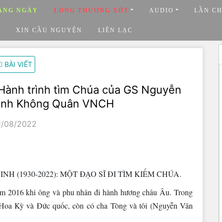
ẰNG NGÀY
LÒNG THƯƠNG XÓT
AUDIO
LẦN C
XIN CẦU NGUYỆN
LIÊN LẠC
BÀI VIẾT
Hành trình tìm Chúa của GS Nguyễn
Lệnh Không Quân VNCH
1/08/2022
(1930-2022): MỘT ĐẠO SĨ ĐI TÌM KIẾM CHÚA.
ăm 2016 khi ông và phu nhân đi hành hương châu Âu. Trong
 Hoa Kỳ và Đức quốc, còn có cha Tòng và tôi (Nguyễn Văn