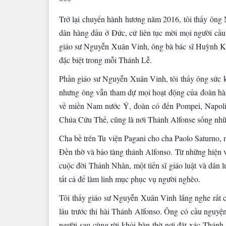
***
Trở lại chuyến hành hương năm 2016, tôi thấy ông N
dân hàng đầu ở Đức, cứ liên tục mời mọi người cầ
giáo sư Nguyễn Xuân Vinh, ông bà bác sĩ Huỳnh 
đặc biệt trong mỗi Thánh Lễ.
Phần giáo sư Nguyễn Xuân Vinh, tôi thấy ông sức kh
nhưng ông vẫn tham dự mọi hoạt động của đoàn hà
về miền Nam nước Ý, đoàn có đến Pompei, Napoli
Chúa Cứu Thế, cũng là nơi Thánh Alfonse sống nhữ
Cha bề trên Tu viện Pagani cho cha Paolo Saturno, 
Đền thờ và bảo tàng thánh Alfonso. Từ những hiện vậ
cuộc đời Thánh Nhân, một tiến sĩ giáo luật và dân lu
tất cả để làm linh mục phục vụ người nghèo.
Tôi thấy giáo sư Nguyễn Xuân Vinh lắng nghe rất ch
lâu trước thi hài Thánh Alfonso. Ông có cầu nguyệ
người sau cùng rời khỏi bàn thờ nơi đặt xác Thánh 