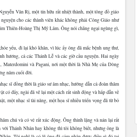
guyễn Văn Rị, một tín hữu rất nhiệt thành, một tông đồ giáo
u nguyện cho các thành viên khác không phải Công Giáo như
Kim Thiên-Hoàng Thị Mỹ Lâm. Ông nói chằng ngại ngùng gì,
ỏe yếu, đi lại khó khăn, vì lúc ấy ông đã mắc bệnh ung thư,
nh hương, cả các Thánh Lễ và các giờ cầu nguyện. Hai ngày
, Materdomini và Pagani, nơi một thời là Nhà Mẹ của Dòng
ng năm cuối đời.
nhạc sĩ đồng thời là giáo sư âm nhạc, hướng dẫn cả đoàn thăm
t có đấy, ngài đã vẽ lại một cách rất sinh động và hấp dẫn về
ật, một nhạc sĩ tài năng, một họa sĩ nhiều triển vọng đã từ bỏ
ăm chú và có vẻ rất xúc động. Ông thinh lặng và nán lại rất
n với Thánh Nhân hay không thì tôi không biết, nhưng ông là
Nhân. Tôi nghĩ là có lẽ ông đã cảm nhận được điều gì đó tại