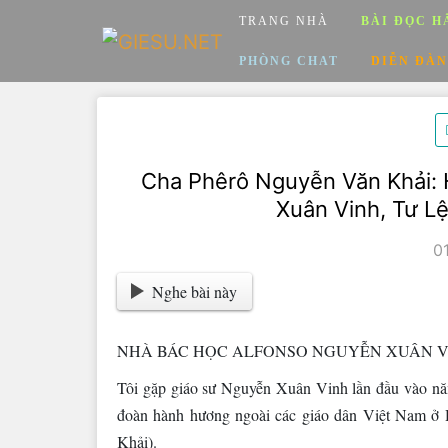
Skip
TRANG NHÀ
BÀI ĐỌC H
to
content
PHÒNG CHAT
DIỄN ĐÀN
Cha Phêrô Nguyễn Văn Khải: 
Xuân Vinh, Tư 
0
Nghe bài này
NHÀ BÁC HỌC ALFONSO NGUYỄN XUÂN VINH 
Tôi gặp giáo sư Nguyễn Xuân Vinh lần đầu vào n
đoàn hành hương ngoài các giáo dân Việt Nam ở
Khải).