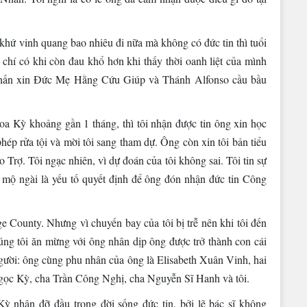
á khứ vinh quang bao nhiêu đi nữa mà không có đức tin thì tuổi
 chí có khi còn đau khổ hơn khi thấy thời oanh liệt của mình
 khấn xin Đức Mẹ Hằng Cứu Giúp và Thánh Alfonso cầu bầu
a Kỳ khoảng gần 1 tháng, thì tôi nhận được tin ông xin học
ép rửa tội và mời tôi sang tham dự. Ông còn xin tôi bản tiểu
rợ. Tôi ngạc nhiên, vì dự đoán của tôi không sai. Tôi tin sự
 mộ ngài là yếu tố quyết định để ông đón nhận đức tin Công
e County. Nhưng vì chuyến bay của tôi bị trễ nên khi tôi đến
ng tôi ăn mừng với ông nhân dịp ông được trở thành con cái
ười: ông cùng phu nhân của ông là Elisabeth Xuân Vinh, hai
gọc Kỳ, cha Trần Công Nghị, cha Nguyễn Sĩ Hanh và tôi.
ỳ nhận đỡ đầu trong đời sống đức tin, bởi lẽ bác sĩ không