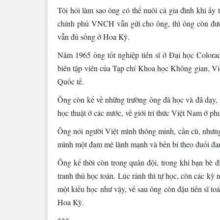
Tôi hỏi làm sao ông có thể nuôi cả gia đình khi ấy
chính phủ VNCH vẫn gửi cho ông, thì ông còn được
vẫn đủ sống ở Hoa Kỳ.
Năm 1965 ông tốt nghiệp tiến sĩ ở Đại học Colora
biên tập viên của Tạp chí Khoa học Không gian, V
Quốc tế.
Ông còn kể về những trường ông đã học và đã dạy,
học thuật ở các nước, về giới trí thức Việt Nam ở p
Ông nói người Việt mình thông minh, cần cù, nhưng
mình một đam mê lành mạnh và bền bỉ theo đuổi đa
Ông kể thời còn trong quân đội, trong khi bạn bè đ
tranh thủ học toán. Lúc rảnh thì tự học, còn các kỳ
một kiểu học như vậy, về sau ông còn đậu tiến sĩ to
Hoa Kỳ.