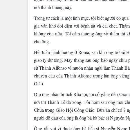
nơi thánh thiêng này.
Trong tư cách là một linh mục, tôi biết người có qu
già vẫn khó đối diện với bệnh tật và cái chết. Thậm
không còn nữa. Tôi cảm thương ông và thầm thì
cho ông.
Hết tuần hành hương ở Roma, sau khi ông trở về Ho
giáo lý dự tòng. Mấy tháng sau ông báo ngày chịu ph
sử Thánh Alfonso vì muốn nhận ngài làm Thánh Bảo T
chuyển cầu của Thánh Alfonse trong lần ông viếng
Giáo.
Dịp ông nhận bí tích Rửa tội, tôi cố gắng đến Orang
nơi thì Thánh Lễ đã xong. Tối hôm sau ông mời chú
Chúa trong Giáo Hội Công Giáo. Bữa ăn chỉ có 7 ng
người đỡ đầu của ông là ông bà bà bác sĩ Nguyễn N
Ông rất vui vì được ông bà bác sĩ Nguyễn Ngọc K