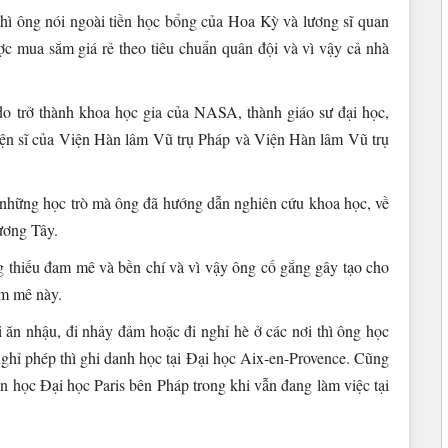
 thì ông nói ngoài tiền học bổng của Hoa Kỳ và lương sĩ quan
 mua sắm giá rẻ theo tiêu chuẩn quân đội và vì vậy cả nhà
do trở thành khoa học gia của NASA, thành giáo sư đại học,
iện sĩ của Viện Hàn lâm Vũ trụ Pháp và Viện Hàn lâm Vũ trụ
 những học trò mà ông đã hướng dẫn nghiên cứu khoa học, về
hương Tây.
 thiếu đam mê và bền chí và vì vậy ông cố gắng gây tạo cho
m mê này.
i ăn nhậu, đi nhảy đảm hoặc đi nghỉ hè ở các nơi thì ông học
 nghỉ phép thì ghi danh học tại Đại học Aix-en-Provence. Cũng
án học Đại học Paris bên Pháp trong khi vẫn đang làm việc tại