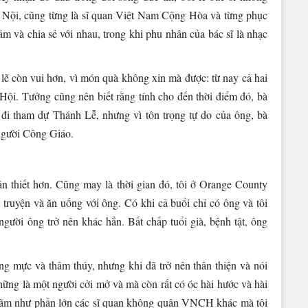
à Nội, cũng từng là sĩ quan Việt Nam Cộng Hòa và từng phục
 và chia sẻ với nhau, trong khi phu nhân của bác sĩ là nhạc
lẽ còn vui hơn, vì món quà không xin mà được: từ nay cả hai
ội. Tưởng cũng nên biết rằng tính cho đến thời điểm đó, bà
đi tham dự Thánh Lễ, nhưng vì tôn trọng tự do của ông, bà
 người Công Giáo.
ân thiết hơn. Cũng may là thời gian đó, tôi ở Orange County
 truyện và ăn uống với ông. Có khi cả buổi chỉ có ông và tôi
gười ông trở nên khác hẳn. Bất chấp tuổi già, bệnh tật, ông
ng mực và thâm thúy, nhưng khi đã trở nên thân thiện và nói
ững là một người cởi mở và mà còn rất có óc hài hước và hài
ch lãm như phần lớn các sĩ quan không quân VNCH khác mà tôi