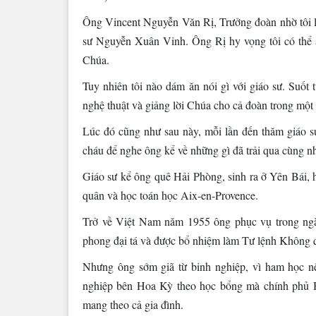
Ông Vincent Nguyễn Văn Rị, Trưởng đoàn nhờ tôi l
sư Nguyễn Xuân Vinh. Ông Rị hy vọng tôi có thể ăn
Chúa.
Tuy nhiên tôi nào dám ăn nói gì với giáo sư. Suốt tu
nghệ thuật và giảng lời Chúa cho cả đoàn trong một
Lúc đó cũng như sau này, mỗi lần đến thăm giáo sư 
cháu để nghe ông kể về những gì đã trải qua cùng n
Giáo sư kể ông quê Hải Phòng, sinh ra ở Yên Bái,
quân và học toán học Aix-en-Provence.
Trở về Việt Nam năm 1955 ông phục vụ trong ng
phong đại tá và được bổ nhiệm làm Tư lệnh Không 
Nhưng ông sớm giã từ binh nghiệp, vì ham học 
nghiệp bên Hoa Kỳ theo học bổng mà chính phủ
mang theo cả gia đình.