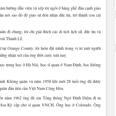
àm hướng dẫn viên và xếp tôi ngồi ở hàng ghế đầu cạnh giáo
 nói sao đó để giáo sư đón nhận đức tin, trở thành con cái
ần đi chung, tôi chỉ giải thích các di tích lịch sử, đức tin và
 vài Thánh Lễ.
tại Orange County, tôi luôn đặt mình trong vị trí một người
hững nhận xét của ông thời cuộc xưa nay.
 học trung học ở Hà Nội, học sĩ quan ở Nam Định, học không
ành Không quân và năm 1958 khi mới 28 tuổi ông đã được
quân đầu tiên của Việt Nam Cộng Hòa.
nên năm 1962 ông đã xin Tổng thống Ngô Đình Diệm đi tu
 Hoa Kỳ cấp cho sĩ quan VNCH. Ông học ở Colorado. Ông