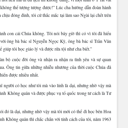
á trị không thể tượng tượng được!” Lúc cha hướng dẫn đoàn hành
chịu đóng đinh, tôi cứ thắc mắc tại làm sao Ngài lại chết trên
hành con cái Chúa không. Tôi nói bây giờ thì có vì tôi đã hiểu
c với ông bà bác sĩ Nguyễn Ngọc Kỳ, ông bà bác sĩ Trần Văn
iúp tôi học giáo lý và được rửa tội như cha biết.”
oàn bộ cuộc đời ông và nhận ra nhận ra tình yêu và sự quan
ua. Ông tin giữa những nhiễu nhương của thời cuộc Chúa đã
hiến được nhiều nhất.
ĩ người có học như tôi mà vào lính là dại, nhưng nhờ vậy mà
gành Không quân và được phục vụ tổ quốc trong tư cách là Tư
ói đó là dại, nhưng nhờ vậy mà tôi mới có thể đi học bên Hoa
ệnh Không quân thì chắc chắn với tính cách của tôi, năm 1963