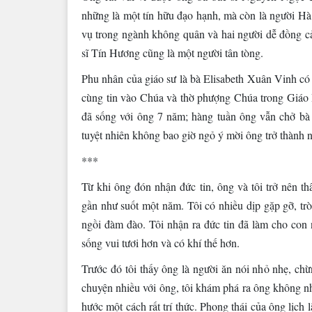
những là một tín hữu đạo hạnh, mà còn là người H
vụ trong ngành không quân và hai người dễ đồng cảm
sĩ Tín Hương cũng là một người tân tòng.
Phu nhân của giáo sư là bà Elisabeth Xuân Vinh có 
cùng tin vào Chúa và thờ phượng Chúa trong Giáo H
đã sống với ông 7 năm; hàng tuần ông vẫn chở bà 
tuyệt nhiên không bao giờ ngỏ ý mời ông trở thành
***
Từ khi ông đón nhận đức tin, ông và tôi trở nên th
gần như suốt một năm. Tôi có nhiều dịp gặp gỡ, trò
ngồi đàm đào. Tôi nhận ra đức tin đã làm cho con n
sống vui tươi hơn và có khí thế hơn.
Trước đó tôi thấy ông là người ăn nói nhỏ nhẹ, chừ
chuyện nhiều với ông, tôi khám phá ra ông không nh
hước một cách rất trí thức. Phong thái của ông lị