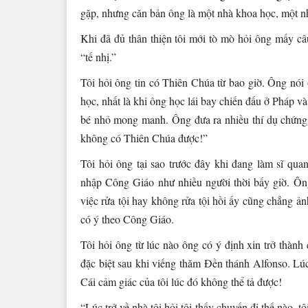
gặp, nhưng căn bản ông là một nhà khoa học, một nh
Khi đã đủ thân thiện tôi mới tò mò hỏi ông mấy c
“tế nhị.”
Tôi hỏi ông tin có Thiên Chúa từ bao giờ. Ông nói 
học, nhất là khi ông học lái bay chiến đấu ở Pháp v
bé nhỏ mong manh. Ông đưa ra nhiều thí dụ chứng
không có Thiên Chúa được!”
Tôi hỏi ông tại sao trước đây khi đang làm sĩ q
nhập Công Giáo như nhiều người thời bấy giờ. Ôn
việc rửa tội hay không rửa tội hồi ấy cũng chẳng 
có ý theo Công Giáo.
Tôi hỏi ông từ lúc nào ông có ý định xin trở thàn
đặc biệt sau khi viếng thăm Đền thánh Alfonso. Lúc 
Cái cảm giác của tôi lúc đó không thể tả được!
“Lúc trở về nhà tôi hỏi tôi thấy chuyến đi thế nào, t