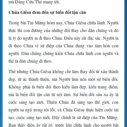
mà Đấng Cứu Thế mang tới.
Chúa Giêsu đem đến sự biến đổi tận căn
Trong bài Tin Mừng hôm nay, Chúa Giêsu chữa lành. Người
thực thi con đường của những đổi thay cho dân chúng và đó
là lý do người ta đi theo Chúa. Điều này rất đặc sắc. Người ta
đi theo Chúa vì sứ điệp của Chúa đụng vào tâm hồn con
người. Dân chúng chứng kiến Chúa chữa lành con người và
thế là dân chúng đi theo.
Thế nhưng Chúa Giêsu không chỉ làm thay đổi từ xấu thành
đẹp, từ ác thành thiện, mà Người làm nên một sự biến đổi.
Không phải là biến đổi theo kiểu làm đẹp, kiểu trang điểm,
mà là biến đổi tận căn từ nội tâm. Sự biến đổi sâu xa ấy là
cuộc sáng tạo mới. Thiên Chúa đã sáng tạo thế giới, con
người sa ngã trong tội lỗi, và Chúa Giêsu thực hiện cuộc tái
tạo, cuộc sáng tạo mới. Đây chính là sứ điệp của Tin Mừng.
Bạn thấy điều ấy rất rõ: trước khi chữa lành cho người bất