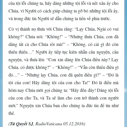
của tội lỗi chúng ta, hãy dâng những tội lỗi và nết xấu ấy cho
Chúa, vì Người có cách giúp chúng ta gỡ bỏ những tội lỗi ấy,
và trong đức tin Người sẽ dẫn chúng ta tiến về phía trước.
Có vị thánh nọ thưa với Chúa rằng: “Lạy Chúa, Ngài có vui
không?” Chúa nói: “Không!” – “Nhưng thưa Chúa, con đã
dâng tất cả cho Chúa rồi mà!” – “Không, có cái gì đó còn
thiếu thiếu…” Người ấy tiếp tục kiên nhẫn cầu nguyện, cầu
nguyện, và thưa lên: “Con xin dâng lên Chúa điều này? Lạy
Chúa, có được không?” – “Không!” – “Vẫn còn thiếu điều gì
đó…” – “Nhưng lạy Chúa, con đã quên điều gì?” – “Đó là
tội của con! Hãy dâng tội của con cho Ta!” Đó là điều mà
hôm nay Chúa mời gọi chúng ta: “Hãy đến đây! Dâng tội lỗi
của con cho Ta, và Ta sẽ làm cho con trở thành con người
mới.” Nguyện xin Chúa ban cho chúng ta đức tin để tin như
thế.
(
Tứ Quyết SJ
, RadioVaticana 05.12.2016)