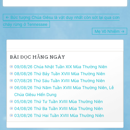
Điều
← Bức tượng Chúa Giêsu là vật duy nhất còn sót lại qua cơn
hướng
cháy rừng ở Tennessee
bài
Mẹ Vô Nhiễm →
viết
BÀI ĐỌC HẰNG NGÀY
09/08/26 Chúa Nhật Tuần XIX Mùa Thường Niên
08/08/26 Thứ Bảy Tuần XVIII Mùa Thường Niên
07/08/26 Thứ Sáu Tuần XVIII Mùa Thường Niên
06/08/26 Thứ Năm Tuần XVIII Mùa Thường Niên, Lễ
Chúa Giêsu Hiển Dung
05/08/26 Thứ Tư Tuần XVIII Mùa Thường Niên
04/08/26 Thứ Ba Tuần XVIII Mùa Thường Niên
03/08/26 Thứ Hai Tuần XVIII Mùa Thường Niên