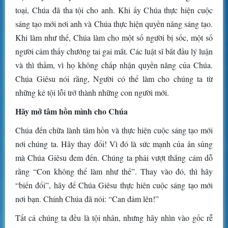
toại, Chúa đã tha tội cho anh. Khi ấy Chúa thực hiện cuộc
sáng tạo mới nơi anh và Chúa thực hiện quyền năng sáng tạo.
Khi làm như thế, Chúa làm cho một số người bị sốc, một số
người cảm thấy chướng tai gai mắt. Các luật sĩ bắt đầu lý luận
và thì thầm, vì họ không chấp nhận quyền năng của Chúa.
Chúa Giêsu nói rằng, Người có thể làm cho chúng ta từ
những kẻ tội lỗi trở thành những con người mới.
Hãy mở tâm hồn mình cho Chúa
Chúa đến chữa lành tâm hồn và thực hiện cuộc sáng tạo mới
nơi chúng ta. Hãy thay đổi! Vì đó là sức mạnh của ân sủng
mà Chúa Giêsu đem đến. Chúng ta phải vượt thắng cám dỗ
rằng “Con không thể làm như thế”. Thay vào đó, thì hãy
“biến đổi”, hãy để Chúa Giêsu thực hiên cuộc sáng tạo mới
nơi bạn. Chính Chúa đã nói: “Can đảm lên!”
Tất cả chúng ta đều là tội nhân, nhưng hãy nhìn vào gốc rễ