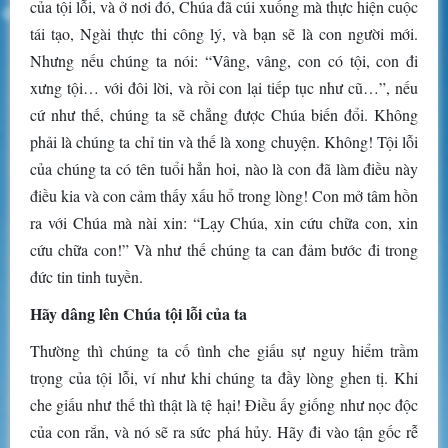
của tội lỗi, và ở nơi đó, Chúa đã cúi xuống mà thực hiện cuộc
tái tạo, Ngài thực thi công lý, và bạn sẽ là con người mới.
Nhưng nếu chúng ta nói: “Vâng, vâng, con có tội, con đi
xưng tội… với đôi lời, và rồi con lại tiếp tục như cũ…”, nếu
cứ như thế, chúng ta sẽ chẳng được Chúa biến đổi. Không
phải là chúng ta chỉ tin và thế là xong chuyện. Không! Tội lỗi
của chúng ta có tên tuổi hẳn hoi, nào là con đã làm điều này
điều kia và con cảm thấy xấu hổ trong lòng! Con mở tâm hồn
ra với Chúa mà nài xin: “Lạy Chúa, xin cứu chữa con, xin
cứu chữa con!” Và như thế chúng ta can đảm bước đi trong
đức tin tinh tuyền.
Hãy dâng lên Chúa tội lỗi của ta
Thường thì chúng ta cố tình che giấu sự nguy hiểm trầm
trọng của tội lỗi, ví như khi chúng ta đầy lòng ghen tị. Khi
che giấu như thế thì thật là tệ hại! Điều ấy giống như nọc độc
của con rắn, và nó sẽ ra sức phá hủy. Hãy đi vào tận gốc rễ