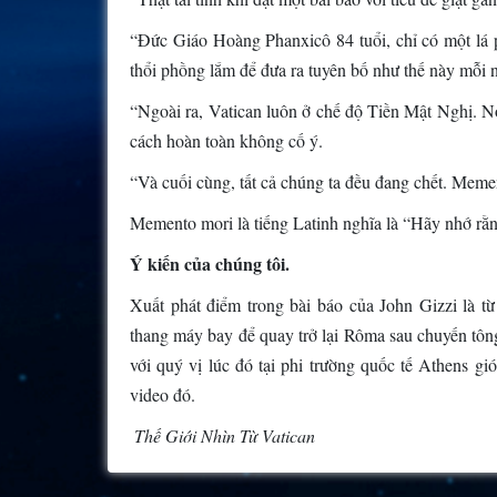
“Đức Giáo Hoàng Phanxicô 84 tuổi, chỉ có một lá p
thổi phồng lắm để đưa ra tuyên bố như thế này mỗi 
“Ngoài ra, Vatican luôn ở chế độ Tiền Mật Nghị. N
cách hoàn toàn không cố ý.
“Và cuối cùng, tất cả chúng ta đều đang chết. Meme
Memento mori là tiếng Latinh nghĩa là “Hãy nhớ rằn
Ý kiến của chúng tôi.
Xuất phát điểm trong bài báo của John Gizzi là t
thang máy bay để quay trở lại Rôma sau chuyến tông
với quý vị lúc đó tại phi trường quốc tế Athens g
video đó.
Thế Giới Nhìn Từ Vatican