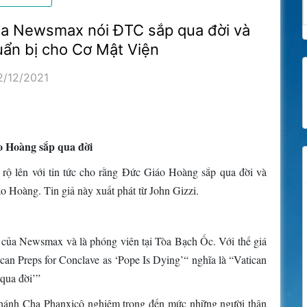
ủa Newsmax nói ĐTC sắp qua đời và
uẩn bị cho Cơ Mật Viện
2/12/2021
o Hoàng sắp qua đời
 rộ lên với tin tức cho rằng Đức Giáo Hoàng sắp qua đời và
 Hoàng. Tin giả này xuất phát từ John Gizzi.
ị của Newsmax và là phóng viên tại Tòa Bạch Ốc. Với thế giá
can Preps for Conclave as ‘Pope Is Dying’“ nghĩa là “Vatican
qua đời’”
 Thánh Cha Phanxicô nghiêm trọng đến mức những người thân