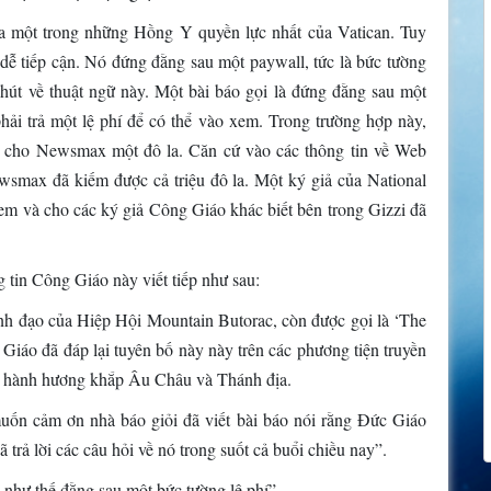
của một trong những Hồng Y quyền lực nhất của Vatican. Tuy
dễ tiếp cận. Nó đứng đằng sau một paywall, tức là bức tường
hút về thuật ngữ này. Một bài báo gọi là đứng đằng sau một
hải trả một lệ phí để có thể vào xem. Trong trường hợp này,
ả cho Newsmax một đô la. Căn cứ vào các thông tin về Web
Newsmax đã kiếm được cả triệu đô la. Một ký giả của National
xem và cho các ký giả Công Giáo khác biết bên trong Gizzi đã
 tin Công Giáo này viết tiếp như sau:
h đạo của Hiệp Hội Mountain Butorac, còn được gọi là ‘The
g Giáo đã đáp lại tuyên bố này này trên các phương tiện truyền
c hành hương khắp Âu Châu và Thánh địa.
uốn cảm ơn nhà báo giỏi đã viết bài báo nói rằng Đức Giáo
 trả lời các câu hỏi về nó trong suốt cả buổi chiều nay”.
ân như thế đằng sau một bức tường lệ phí”.