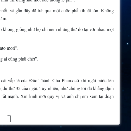
hổi, và gần đây đã trải qua một cuộc phẫu thuật lớn. Không
năm.
ó không giống như họ chỉ ném những thứ đó lại với nhau một
nto mori”.
g ai cũng phải chết”.
ừ cái vấp té của Đức Thánh Cha Phanxicô khi ngài bước lên
 du thứ 35 của ngài. Tuy nhiên, như chúng tôi đã khẳng định
ió rất mạnh. Xin kính mời quý vị và anh chị em xem lại đoạn