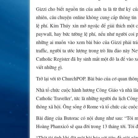
Gizzi cho biết nguồn tin của anh ta là từ thư ký 
nhiên, câu chuyện online không cung cấp thông tin 
lệ phí. Kim Thúy xin mở ngoặc để giải thích một c
paywall, hay bức tường lệ phí, nếu như người coi p
những ai muốn vào xem bài báo của Gizzi phải tr
traffic, người ta ước lượng trong trò lừa đảo này 
Catholic Register đã hy sinh mất một đô la để vào 
viết những gì.
Trở lại với tờ ChurchPOP. Bài báo của cơ quan thông
Nhà tổ chức cuộc hành hương Công Giáo và nhà lãn
Catholic Traveller’, tức là những người du lịch Côn
thông xã hội. Ông sống ở Rome và tổ chức các cuộ
Bài đăng của Butorac có nội dung như sau: “Tôi m
Hoàng Phanxicô sẽ qua đời trong 13 tháng tới. Tôi đã
“Thật tài tình khi đặt một bài báo với tiêu đề giật g