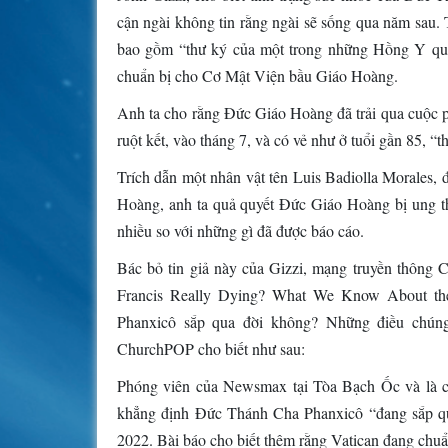
cận ngài không tin rằng ngài sẽ sống qua năm sau. T
bao gồm “thư ký của một trong những Hồng Y quyề
chuẩn bị cho Cơ Mật Viện bầu Giáo Hoàng.
Anh ta cho rằng Đức Giáo Hoàng đã trải qua cuộc ph
ruột kết, vào tháng 7, và có vẻ như ở tuổi gần 85, “t
Trích dẫn một nhân vật tên Luis Badiolla Morales, 
Hoàng, anh ta quả quyết Đức Giáo Hoàng bị ung thư,
nhiều so với những gì đã được báo cáo.
Bác bỏ tin giả này của Gizzi, mạng truyền thông
Francis Really Dying? What We Know About the
Phanxicô sắp qua đời không? Những điều chúng 
ChurchPOP cho biết như sau:
Phóng viên của Newsmax tại Tòa Bạch Ốc và là câ
khẳng định Đức Thánh Cha Phanxicô “đang sắp qu
2022. Bài báo cho biết thêm rằng Vatican đang chuẩ