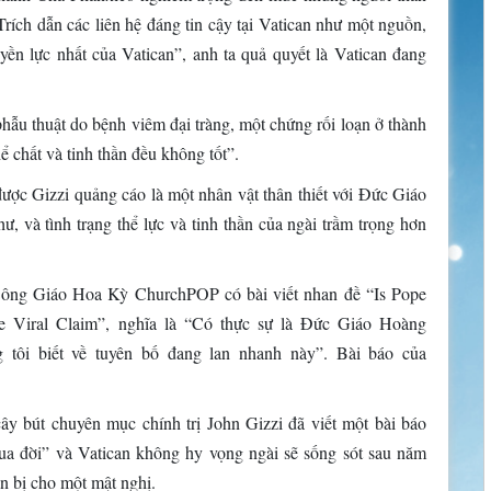
rích dẫn các liên hệ đáng tin cậy tại Vatican như một nguồn,
n lực nhất của Vatican”, anh ta quả quyết là Vatican đang
ẫu thuật do bệnh viêm đại tràng, một chứng rối loạn ở thành
hể chất và tinh thần đều không tốt”.
được Gizzi quảng cáo là một nhân vật thân thiết với Đức Giáo
 và tình trạng thể lực và tinh thần của ngài trầm trọng hơn
 Công Giáo Hoa Kỳ ChurchPOP có bài viết nhan đề “Is Pope
 Viral Claim”, nghĩa là “Có thực sự là Đức Giáo Hoàng
tôi biết về tuyên bố đang lan nhanh này”. Bài báo của
y bút chuyên mục chính trị John Gizzi đã viết một bài báo
a đời” và Vatican không hy vọng ngài sẽ sống sót sau năm
n bị cho một mật nghị.