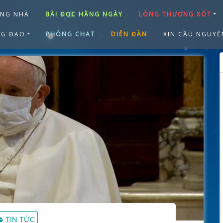
ANG NHÀ
BÀI ĐỌC HẰNG NGÀY
LÒNG THƯƠNG XÓT
NG ĐẠO
PHÒNG CHAT
DIỄN ĐÀN
XIN CẦU NGUYỆ
TIN TỨC