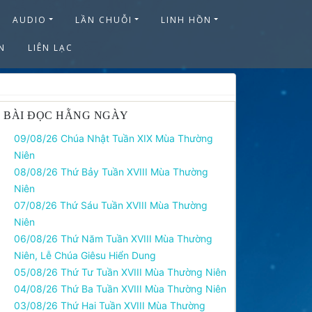
AUDIO
LẦN CHUỖI
LINH HỒN
N
LIÊN LẠC
BÀI ĐỌC HẰNG NGÀY
09/08/26 Chúa Nhật Tuần XIX Mùa Thường
Niên
08/08/26 Thứ Bảy Tuần XVIII Mùa Thường
Niên
07/08/26 Thứ Sáu Tuần XVIII Mùa Thường
Niên
06/08/26 Thứ Năm Tuần XVIII Mùa Thường
Niên, Lễ Chúa Giêsu Hiển Dung
05/08/26 Thứ Tư Tuần XVIII Mùa Thường Niên
04/08/26 Thứ Ba Tuần XVIII Mùa Thường Niên
03/08/26 Thứ Hai Tuần XVIII Mùa Thường