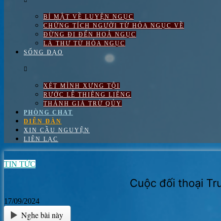
BÍ MẬT VỀ LUYỆN NGỤC
CHỨNG TÍCH NGƯỜI TỪ HỎA NGỤC VỀ
ĐỪNG ĐI ĐẾN HOẢ NGỤC
LÁ THƯ TỪ HỎA NGỤC
SỐNG ĐẠO
XÉT MÌNH XƯNG TỘI
RƯỚC LỄ THIÊNG LIÊNG
THÁNH GIÁ TRỪ QỦY
PHÒNG CHAT
DIỄN ĐÀN
XIN CẦU NGUYỆN
LIÊN LẠC
TIN TỨC
Cuộc đối thoại T
17/09/2024
Nghe bài này