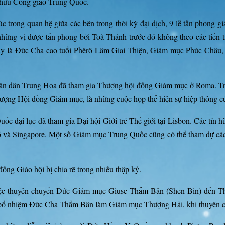
n hữu Công giáo Trung Quốc.
úc trong quan hệ giữa các bên trong thời kỳ đại dịch, 9 lễ tấn phon
 những vị được tấn phong bởi Toà Thánh trước đó không theo các tiến
 là Đức Cha cao tuổi Phêrô Lâm Giai Thiện, Giám mục Phúc Châu, đã
ân dân Trung Hoa đã tham gia Thượng hội đồng Giám mục ở Roma. Tro
hượng Hội đồng Giám mục, là những cuộc họp thể hiện sự hiệp thông củ
c đại lục đã tham gia Đại hội Giới trẻ Thế giới tại Lisbon. Các tín
ổ và Singapore. Một số Giám mục Trung Quốc cũng có thể tham dự các 
 đồng Giáo hội bị chia rẽ trong nhiều thập kỷ.
việc thuyên chuyển Đức Giám mục Giuse Thẩm Bân (Shen Bin) đến Th
h bổ nhiệm Đức Cha Thẩm Bân làm Giám mục Thượng Hải, khi thuyên 