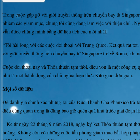
Trong cuộc gặp gỡ với giới truyền thông trên chuyến bay từ Singapo
nhiệm các giám mục, chúng tôi cũng đang làm việc với thiện chí”. Ng
vẫn được chứng minh bằng dữ liệu tích cực mới nhất.
“Tôi hài lòng với các cuộc đối thoại với Trung Quốc. Kết quả rất tố
với giới truyền thông trên chuyến bay từ Singapore trở về Roma, khi 
Cuộc đối thoại này và Thỏa thuận tạm thời, điều vốn là một công cụ q
như là một hành động của chủ nghĩa hiện thực Kitô giáo đơn giản.
Một số dữ liệu
Để đánh giá chính xác những lời của Đức Thánh Cha Phanxicô trả lời
điều cũng quan trọng là đừng bao giờ quên quá khứ trước giai đoạn lịc
– Kể từ ngày 22 tháng 9 năm 2018, ngày ký kết Thỏa thuận tạm th
hoàng. Không còn có những cuộc tấn phong giám mục bất hợp pháp,