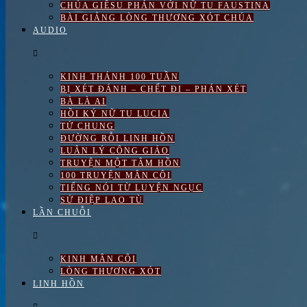
CHÚA GIÊSU PHÁN VỚI NỮ TU FAUSTINA
BÀI GIẢNG LÒNG THƯƠNG XÓT CHÚA
AUDIO
KINH THÁNH 100 TUẦN
BỊ XÉT ĐÁNH – CHẾT ĐI – PHÁN XÉT
BÀ LÀ AI
HỒI KÝ NỮ TU LUCIA
TỨ CHUNG
ĐƯỜNG RỖI LINH HỒN
LUÂN LÝ CÔNG GIÁO
TRUYỆN MỘT TÂM HỒN
100 TRUYỆN MÂN CÔI
TIẾNG NÓI TỪ LUYỆN NGỤC
SỨ ĐIỆP LAO TÙ
LẦN CHUỖI
KINH MÂN CÔI
LÒNG THƯƠNG XÓT
LINH HỒN