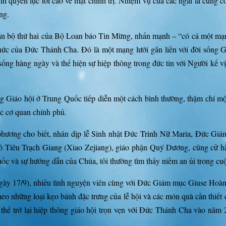
uyền lực tối cao về mặt chính trị. Nhiệm vụ của các ngài là củng cố đ
ng.
n bộ thứ hai của Bộ Loan báo Tin Mừng, nhấn mạnh – “có cả một mạng 
 thức của Đức Thánh Cha. Đó là một mạng lưới gắn liền với đời sống
sống hàng ngày và thể hiện sự hiệp thông trong đức tin với Người kế v
ống Giáo hội ở Trung Quốc tiếp diễn một cách bình thường, thậm chí m
ác cơ quan chính phủ.
a phương cho biết, nhân dịp lễ Sinh nhật Đức Trinh Nữ Maria, Đức Gi
aolô Tiêu Trạch Giang (Xiao Zejiang), giáo phận Quý Dương, cũng cử
c và sự hướng dẫn của Chúa, tôi thường tìm thấy niềm an ủi trong cuộc
 ngày 17/9), nhiều tình nguyện viên cùng với Đức Giám mục Giuse Ho
heo những loại kẹo bánh đặc trưng của lễ hội và các món quà cần thi
 trở lại hiệp thông giáo hội trọn vẹn với Đức Thánh Cha vào năm 201