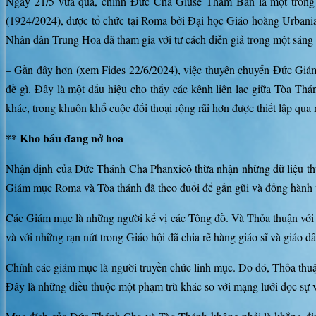
Ngày 21/5 vừa qua, chính Đức Cha Giuse Thẩm Bân là một trong 
(1924/2024), được tổ chức tại Roma bởi Đại học Giáo hoàng Urbania
Nhân dân Trung Hoa đã tham gia với tư cách diễn giả trong một sáng 
– Gần đây hơn (xem Fides 22/6/2024), việc thuyên chuyển Đức Gi
đề gì. Đây là một dấu hiệu cho thấy các kênh liên lạc giữa Tòa T
khác, trong khuôn khổ cuộc đối thoại rộng rãi hơn được thiết lập qua
** Kho báu đang nở hoa
Nhận định của Đức Thánh Cha Phanxicô thừa nhận những dữ liệu thực 
Giám mục Roma và Tòa thánh đã theo đuổi để gần gũi và đồng hành v
Các Giám mục là những người kế vị các Tông đồ. Và Thỏa thuận với 
và với những rạn nứt trong Giáo hội đã chia rẽ hàng giáo sĩ và giáo 
Chính các giám mục là người truyền chức linh mục. Do đó, Thỏa thuậ
Đây là những điều thuộc một phạm trù khác so với mạng lưới đọc sự vi