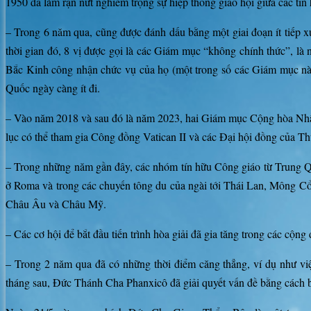
1950 đã làm rạn nứt nghiêm trọng sự hiệp thông giáo hội giữa các tí
– Trong 6 năm qua, cũng được đánh dấu bằng một giai đoạn ít tiếp x
thời gian đó, 8 vị được gọi là các Giám mục “không chính thức”, là
Bắc Kinh công nhận chức vụ của họ (một trong số các Giám mục này
Quốc ngày càng ít đi.
– Vào năm 2018 và sau đó là năm 2023, hai Giám mục Cộng hòa Nh
lục có thể tham gia Công đồng Vatican II và các Đại hội đồng của T
– Trong những năm gần đây, các nhóm tín hữu Công giáo từ Trung Quố
ở Roma và trong các chuyến tông du của ngài tới Thái Lan, Mông C
Châu Âu và Châu Mỹ.
– Các cơ hội để bắt đầu tiến trình hòa giải đã gia tăng trong các cộng
– Trong 2 năm qua đã có những thời điểm căng thẳng, ví dụ như 
tháng sau, Đức Thánh Cha Phanxicô đã giải quyết vấn đề bằng các