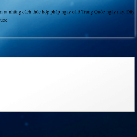
a tìm ra những cách thức hợp pháp ngay cả ở Trung Quốc ngày nay. Đây
Quốc.