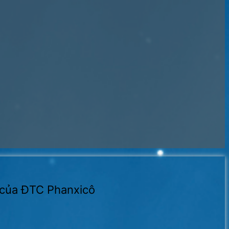
 của ĐTC Phanxicô