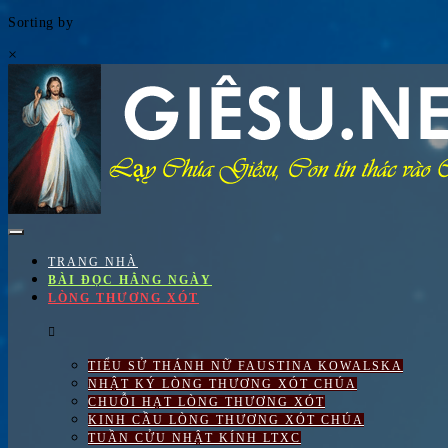
Sorting by
×
Skip
to
content
TRANG NHÀ
BÀI ĐỌC HẰNG NGÀY
LÒNG THƯƠNG XÓT
TIỂU SỬ THÁNH NỮ FAUSTINA KOWALSKA
NHẬT KÝ LÒNG THƯƠNG XÓT CHÚA
CHUỖI HẠT LÒNG THƯƠNG XÓT
KINH CẦU LÒNG THƯƠNG XÓT CHÚA
TUẦN CỬU NHẬT KÍNH LTXC