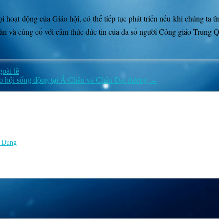
i hoạt động của Giáo hội, có thể tiếp tục phát triển nếu khi chúng t
oàn và củng cố với cảm thức đức tin của đa số người Công giáo Trung 
oài lề
áo hội sống động tại Á Châu và Châu Đại dương →
n Dung