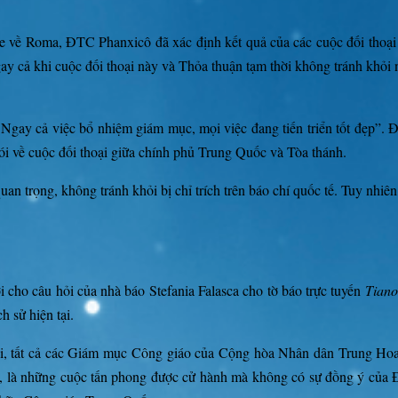
re về Roma, ĐTC Phanxicô đã xác định kết quả của các cuộc đối thoại v
ay cả khi cuộc đối thoại này và Thỏa thuận tạm thời không tránh khỏi 
t. Ngay cả việc bổ nhiệm giám mục, mọi việc đang tiến triển tốt đẹp”
nói về cuộc đối thoại giữa chính phủ Trung Quốc và Tòa thánh.
uan trọng, không tránh khỏi bị chỉ trích trên báo chí quốc tế. Tuy nh
 cho câu hỏi của nhà báo Stefania Falasca cho tờ báo trực tuyến
Tian
h sử hiện tại.
ời, tất cả các Giám mục Công giáo của Cộng hòa Nhân dân Trung Hoa 
 là những cuộc tấn phong được cử hành mà không có sự đồng ý của 