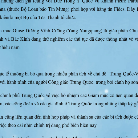
những diễn giả (cùng với Đức Hồng Y Quốc vụ khanh Pietro Parol
na (thuộc Bộ Loan báo Tin Mừng) phối hợp với hãng tin Fides. Đây là
kiến​​do một Bộ của Tòa Thánh tổ chức.
ám mục Giuse Dương Vĩnh Cường (Yang Yongqiang) từ giáo phận Chu 
hánh và Bắc Kinh đang thử nghiệm các thủ tục đã được thống nhất về 
 nhiều năm.
tế thường bị bỏ qua trong nhiều phân tích về chủ đề “Trung Quốc-Vat
ới hành trình của người Công giáo Trung Quốc, trong bối cảnh họ sốn
chính phủ Trung Quốc về việc bổ nhiệm các Giám mục có liên quan đến
dân, các cộng đoàn và các gia đình ở Trung Quốc trong những thập kỷ g
n cũng liên quan đến tính hợp pháp và thành sự của các bí tích được 
ệc theo cái nhìn chính trị đang phổ biến hiện nay.