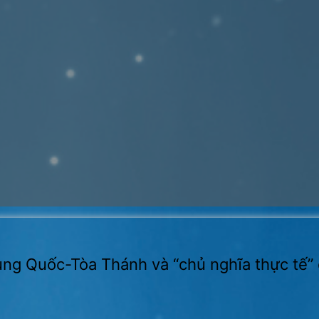
rung Quốc-Tòa Thánh và “chủ nghĩa thực tế”