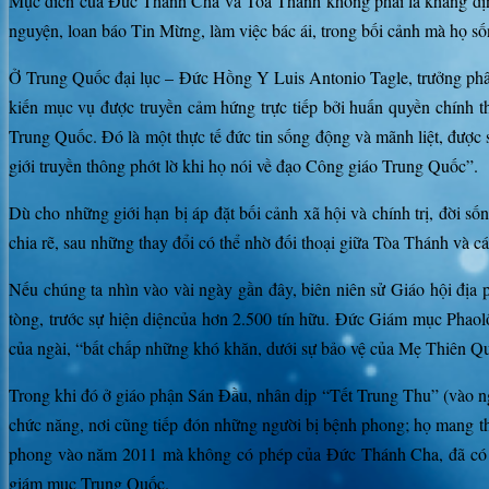
Mục đích của Đức Thánh Cha và Tòa Thánh không phải là khẳng định q
nguyện, loan báo Tin Mừng, làm việc bác ái, trong bối cảnh mà họ số
Ở Trung Quốc đại lục – Đức Hồng Y Luis Antonio Tagle, trưởng phâ
kiến ​​mục vụ được truyền cảm hứng trực tiếp bởi huấn quyền chính
Trung Quốc. Đó là một thực tế đức tin sống động và mãnh liệt, được 
giới truyền thông phớt lờ khi họ nói về đạo Công giáo Trung Quốc”.
Dù cho những giới hạn bị áp đặt bối cảnh xã hội và chính trị, đời s
chia rẽ, sau những thay đổi có thể nhờ đối thoại giữa Tòa Thánh và c
Nếu chúng ta nhìn vào vài ngày gần đây, biên niên sử Giáo hội đị
tòng, trước sự hiện diện​​của hơn 2.500 tín hữu. Đức Giám mục Ph
của ngài, “bất chấp những khó khăn, dưới sự bảo vệ của Mẹ Thiên Quố
Trong khi đó ở giáo phận Sán Đầu, nhân dịp “Tết Trung Thu” (vào
chức năng, nơi cũng tiếp đón những người bị bệnh phong; họ mang t
phong vào năm 2011 mà không có phép của Đức Thánh Cha, đã có thể
giám mục Trung Quốc.