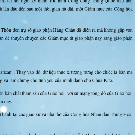
in) tại hội nghị kỷ niệm 100 năm Công đồng Trung Quốc đầu tiên
 lần đầu tiên sau một thời gian rất dài, một Giám mục của Cộng hòa
Thôn đến trụ sở giáo phận Hàng Châu đã diễn ra mà không gặp vấn
vấn đề thuyên chuyển các Giám mục từ giáo phận này sang giáo phận
ican”. Thay vào đó, dữ liệu thực tế tượng trưng cho chiếc la bàn mà
g và làm chứng cho tình yêu của mình dành cho Chúa Kitô.
 bản chất thâm sâu của Giáo hội, với sứ mạng tông đồ của Giáo hội,
ần đây.
cử hành tại các giáo xứ và nhà thờ của Cộng hòa Nhân dân Trung Hoa.