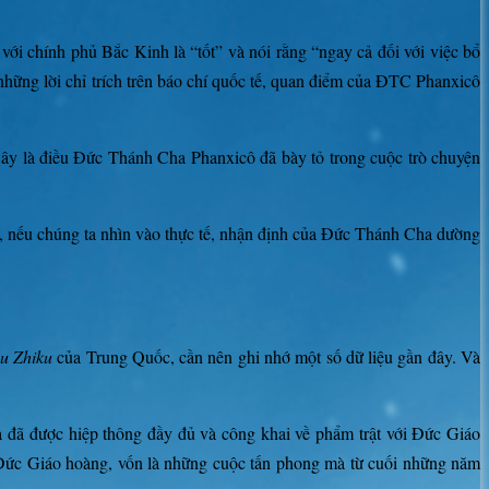
ới chính phủ Bắc Kinh là “tốt” và nói rằng “ngay cả đối với việc bổ
những lời chỉ trích trên báo chí quốc tế, quan điểm của ĐTC Phanxicô
. Đây là điều Đức Thánh Cha Phanxicô đã bày tỏ trong cuộc trò chuyện
iên, nếu chúng ta nhìn vào thực tế, nhận định của Đức Thánh Cha dường
ou Zhiku
của Trung Quốc, cần nên ghi nhớ một số dữ liệu gần đây. Và
đã được hiệp thông đầy đủ và công khai về phẩm trật với Đức Giáo
Đức Giáo hoàng, vốn là những cuộc tấn phong mà từ cuối những năm