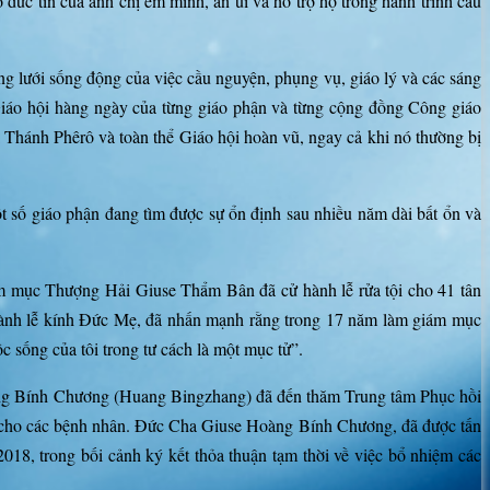
ức tin của anh chị em mình, an ủi và hỗ trợ họ trong hành trình cầu
lưới sống động của việc cầu nguyện, phụng vụ, giáo lý và các sáng
 Giáo hội hàng ngày của từng giáo phận và từng cộng đồng Công giáo
ị Thánh Phêrô và toàn thể Giáo hội hoàn vũ, ngay cả khi nó thường bị
ột số giáo phận đang tìm được sự ổn định sau nhiều năm dài bất ổn và
ám mục Thượng Hải Giuse Thẩm Bân đã cử hành lễ rửa tội cho 41 tân
 hành lễ kính Đức Mẹ, đã nhấn mạnh rằng trong 17 năm làm giám mục
 sống của tôi trong tư cách là một mục tử”.
àng Bính Chương (Huang Bingzhang) đã đến thăm Trung tâm Phục hồi
ết cho các bệnh nhân. Đức Cha Giuse Hoàng Bính Chương, đã được tấn
8, trong bối cảnh ký kết thỏa thuận tạm thời về việc bổ nhiệm các