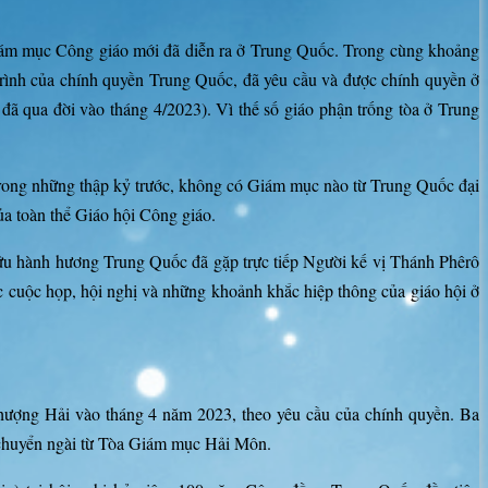
g giám mục Công giáo mới đã diễn ra ở Trung Quốc. Trong cùng khoảng
 trình của chính quyền Trung Quốc, đã yêu cầu và được chính quyền ở
 qua đời vào tháng 4/2023). Vì thế số giáo phận trống tòa ở Trung
ng những thập kỷ trước, không có Giám mục nào từ Trung Quốc đại
a toàn thể Giáo hội Công giáo.
 hữu hành hương Trung Quốc đã gặp trực tiếp Người kế vị Thánh Phêrô
cuộc họp, hội nghị và những khoảnh khắc hiệp thông của giáo hội ở
ượng Hải vào tháng 4 năm 2023, theo yêu cầu của chính quyền. Ba
chuyển ngài từ Tòa Giám mục Hải Môn.