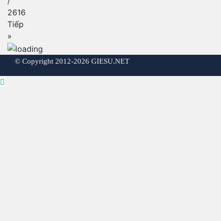
/
2616
Tiếp
»
©
Copyright 2012-2026 GIESU.NET