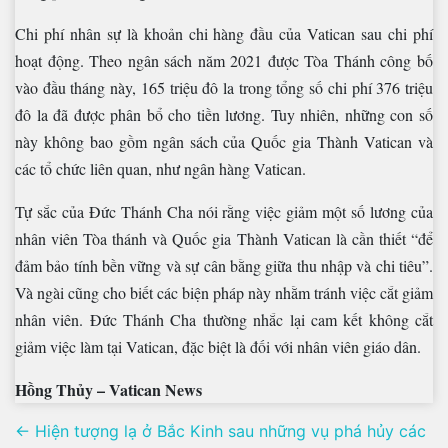
Chi phí nhân sự là khoản chi hàng đầu của Vatican sau chi phí
hoạt động. Theo ngân sách năm 2021 được Tòa Thánh công bố
vào đầu tháng này, 165 triệu đô la trong tổng số chi phí 376 triệu
đô la đã được phân bổ cho tiền lương. Tuy nhiên, những con số
này không bao gồm ngân sách của Quốc gia Thành Vatican và
các tổ chức liên quan, như ngân hàng Vatican.
Tự sắc của Đức Thánh Cha nói rằng việc giảm một số lương của
nhân viên Tòa thánh và Quốc gia Thành Vatican là cần thiết “để
đảm bảo tính bền vững và sự cân bằng giữa thu nhập và chi tiêu”.
Và ngài cũng cho biết các biện pháp này nhằm tránh việc cắt giảm
nhân viên. Đức Thánh Cha thường nhắc lại cam kết không cắt
giảm việc làm tại Vatican, đặc biệt là đối với nhân viên giáo dân.
Hồng Thủy – Vatican News
Điều
← Hiện tượng lạ ở Bắc Kinh sau những vụ phá hủy các