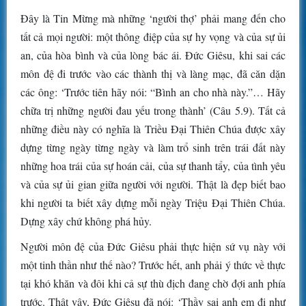
Đây là Tin Mừng mà những ‘người thợ’ phải mang đến cho
tất cả mọi người: một thông điệp của sự hy vọng và của sự ủi
an, của hòa bình và của lòng bác ái. Đức Giêsu, khi sai các
môn đệ đi trước vào các thành thị và làng mạc, đã căn dặn
các ông: ‘Trước tiên hãy nói: “Bình an cho nhà này.”… Hãy
chữa trị những người đau yếu trong thành’ (Câu 5.9). Tất cả
những điều này có nghĩa là Triều Đại Thiên Chúa được xây
dựng từng ngày từng ngày và làm trổ sinh trên trái đất này
những hoa trái của sự hoán cải, của sự thanh tẩy, của tình yêu
và của sự ủi gian giữa người với người. Thật là đẹp biết bao
khi người ta biết xây dựng mỗi ngày Triệu Đại Thiên Chúa.
Dựng xây chứ không phá hủy.
Người môn đệ của Đức Giêsu phải thực hiện sứ vụ này với
một tinh thần như thế nào? Trước hết, anh phải ý thức về thực
tại khó khăn và đôi khi cả sự thù địch đang chờ đợi anh phía
trước. Thật vậy, Đức Giêsu đã nói: ‘Thầy sai anh em đi như