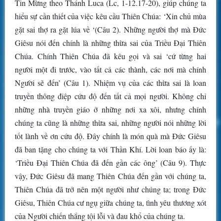
Tin Mừng theo Thánh Luca (Lc, 1-12.17-20), giúp chúng ta
hiểu sự cần thiết của việc kêu cầu Thiên Chúa: ‘Xin chủ mùa
gặt sai thợ ra gặt lúa về ‘(Câu 2). Những người thợ mà Đức
Giêsu nói đến chính là những thừa sai của Triều Đại Thiên
Chúa. Chính Thiên Chúa đã kêu gọi và sai ‘cứ từng hai
người một đi trước, vào tất cả các thành, các nơi mà chính
Người sẽ đến’ (Câu 1). Nhiệm vụ của các thừa sai là loan
truyền thông điệp cứu độ đến tất cả mọi người. Không chỉ
những nhà truyền giáo ở những nơi xa xôi, nhưng chính
chúng ta cũng là những thừa sai, những người nói những lời
tốt lành về ơn cứu độ. Đây chính là món quà mà Đức Giêsu
đã ban tặng cho chúng ta với Thần Khí. Lời loan báo ấy là:
‘Triều Đại Thiên Chúa đã đến gần các ông’ (Câu 9). Thực
vậy, Đức Giêsu đã mang Thiên Chúa đến gần với chúng ta,
Thiên Chúa đã trở nên một người như chúng ta; trong Đức
Giêsu, Thiên Chúa cư ngụ giữa chúng ta, tình yêu thương xót
của Người chiến thắng tội lỗi và đau khổ của chúng ta.