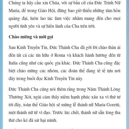
Chúng ta hãy cầu xin Chúa, với sự bầu cử của Đức Trinh Nữ
Maria, để trong Giáo Hội, đừng bao giờ thiếu những tâm hồn
quảng đại, luôn lao tác làm việc nhằm mang đến cho mọi
người tình yêu và sự hiền lành của Cha trên trời.
Chào mừng và mời gọi
Sau Kinh Truyền Tin, Đức Thánh Cha đã gởi lời chào thân ái
đến tất cả các tín hữu ở Roma và khách hành hương đến từ
Italia cũng như các quốc gia khác. Đức Thánh Cha cũng đặc
biệt chào mừng các nhóm, các đoàn thể đang tề tề tựu nơi
đây trong buổi đọc Kinh Truyền Tin này.
Đức Thánh Cha cũng nói thêm rằng trong Năm Thánh Lòng
Thương Xót, ngài cảm thấy niềm hạnh phúc xâu xa vì thứ tư
tới đây, toàn thể Giáo hội sẽ mừng lễ thánh nữ Maria Goretti,
một thánh nữ tử vì đạo. Trước lúc chết, thánh nữ sẵn lòng tha
thứ cho kẻ đã sát hại mình.