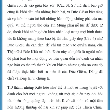
chiên con đi vào giữa bày sói’ (Câu 3). Sự thù địch bao giờ
cũng là khởi đầu của những bách hại, vì Đức Giêsu biết rằng
sứ vụ luôn bị cản trở bởi những hành động chống phá của ma
quỷ. Vì thế, người thợ của Tin Mừng phải nỗ lực để được tự
do, thoát khỏi những điều kiện nhân loại trong mọi hình thức,
tức là không mang theo bao bị, túi tiền, giầy dép (Câu 4) như
Đức Giêsu đã căn dặn, để chỉ tín thác vào quyền năng của
Thập Giá Đức Kitô mà thôi. Điều này có nghĩa là người môn
đệ phải loại bỏ mọi động cơ liên quan đến hư danh cá nhân
ngõ hầu có thể trở thành khí cụ khiêm nhường của ơn cứu độ
đã được thực hiện bởi sự hiến tế của Đức Giêsu, Đấng đã
chết và sống lại vì chúng ta.
Trở thành những Kitô hữu như thế là một sứ mạng tuyệt vời
dành cho hết mọi người, không trừ một ai; điều này đòi hỏi
rất nhiều lòng quảng đại, trên hết là có cái nhìn và một tâm
hồn hướng thượng để nài xin sự giúp sức của Thiên Chúa.