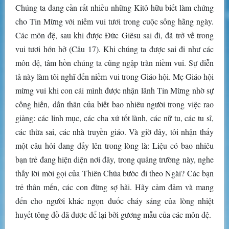
Chúng ta đang cần rất nhiều những Kitô hữu biết làm chứng
cho Tin Mừng với niềm vui tươi trong cuộc sống hằng ngày.
Các môn đệ, sau khi được Đức Giêsu sai đi, đã trở về trong
vui tươi hớn hở (Câu 17). Khi chúng ta được sai đi như các
môn đệ, tâm hồn chúng ta cũng ngập tràn niềm vui. Sự diễn
tả này làm tôi nghĩ đến niềm vui trong Giáo hội. Mẹ Giáo hội
mừng vui khi con cái mình được nhận lãnh Tin Mừng nhờ sự
cống hiến, dấn thân của biết bao nhiêu người trong việc rao
giảng: các linh mục, các cha xứ tốt lành, các nữ tu, các tu sĩ,
các thừa sai, các nhà truyền giáo. Và giờ đây, tôi nhận thấy
một câu hỏi đang dấy lên trong lòng là: Liệu có bao nhiêu
bạn trẻ đang hiện diện nơi đây, trong quảng trường này, nghe
thấy lời mời gọi của Thiên Chúa bước đi theo Ngài? Các bạn
trẻ thân mến, các con đừng sợ hãi. Hãy cảm đảm và mang
đến cho người khác ngọn đuốc cháy sáng của lòng nhiệt
huyết tông đồ đã được để lại bởi gương mẫu của các môn đệ.