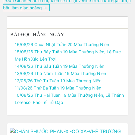
Đức Gioan Phaolô I dự kiến sẽ trở lại Venice trước khi ngài được
viết
bầu làm giáo hoàng →
BÀI ĐỌC HẰNG NGÀY
16/08/26 Chúa Nhật Tuần 20 Mùa Thường Niên
15/08/26 Thứ Bảy Tuần 19 Mùa Thường Niên, Lễ Ðức
Mẹ Hồn Xác Lên Trời
14/08/26 Thứ Sáu Tuần 19 Mùa Thường Niên
13/08/26 Thứ Năm Tuần 19 Mùa Thường Niên
12/08/26 Thứ Tư Tuần 19 Mùa Thường Niên
11/08/26 Thứ Ba Tuần 19 Mùa Thường Niên
10/08/26 Thứ Hai Tuần 19 Mùa Thường Niên, Lễ Thánh
Lôrensô, Phó Tế, Tử Ðạo