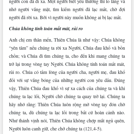
người con đã đi xa. Một người biết yêu thương thì lo lắng và
nhớ người vắng mặt, tìm kiếm người đã lạc mất, chờ đợi
người đã rời xa. Bởi vì người này muốn không ai bị lạc mất.
Chúa không tính toán mất mát, rủi ro
Anh chị em thân mến, Thiên Chúa là như vậy: Chúa không
“yên tâm” nếu chúng ta rời xa Người, Chúa đau khổ và bồn
chồn; và Chúa đi tìm chúng ta, cho đến khi mang chúng ta
trở lại trong vòng tay Người. Chúa không tính toán mất mát,
rủi ro. Chúa có tấm lòng của người cha, người mẹ, đau khổ
đối với sự vắng bóng của những người con yêu dấu. Đúng
vậy, Thiên Chúa đau khổ vì sự xa cách của chúng ta và khi
chúng ta lạc lối, Người chờ chúng ta quay trở lại. Chúng ta
hãy nhớ rằng: Thiên Chúa luôn rộng mở vòng tay đón chờ
chúng ta, dù chúng ta lạc lối trong bất cứ hoàn cảnh nào.
Như thánh vịnh nói, Thiên Chúa không chợp mắt ngủ quên,
Người luôn canh giữ, che chở chúng ta (121,4-5).