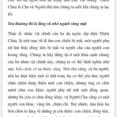
Chúa là Cha và Người đến tìm chúng ta mỗi khi chúng ta lạc
lối.
Yêu thương thì lo lắng và nhớ người vắng mặt
Thực tế, nhân vật chính của ba dụ ngôn, đại diện Thiên
Chúa, là một mục tử đi tìm con chiên bị mất, một người phụ
nữ tìm thấy đồng tiền bị mất và người cha của người con
hoang đàng. Chúng ta hãy dừng lại ở một khía cạnh chung
của ba nhân vật chính này, chúng ta có thể định nghĩa như
sau:
bồn chồn về sự thiếu vắng.
Nói cho cùng, cả ba người,
nếu họ thực hiện một số tính toán, họ có thể yên tâm: người
chăn chiên đang thiếu một con chiên, nhưng ông có chín
mươi chín con khác; người phụ nữ mất một đồng quan,
nhưng bà còn có chín đồng khác; và Người Cha cũng có một
người con khác, vâng lời, chăm chỉ. Tuy nhiên, tâm hồn họ
bồn chồn lo lắng về những gì còn thiếu: con chiên, đồng tiền,