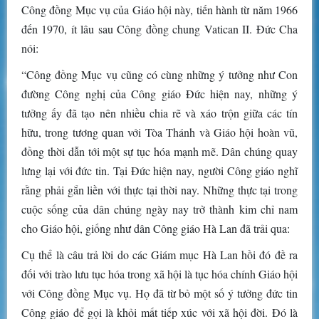
Công đồng Mục vụ của Giáo hội này, tiến hành từ năm 1966
đến 1970, ít lâu sau Công đồng chung Vatican II. Đức Cha
nói:
“Công đồng Mục vụ cũng có cùng những ý tưởng như Con
đường Công nghị của Công giáo Đức hiện nay, những ý
tưởng ấy đã tạo nên nhiều chia rẽ và xáo trộn giữa các tín
hữu, trong tương quan với Tòa Thánh và Giáo hội hoàn vũ,
đồng thời dẫn tới một sự tục hóa mạnh mẽ. Dân chúng quay
lưng lại với đức tin. Tại Đức hiện nay, người Công giáo nghĩ
rằng phải gắn liền với thực tại thời nay. Những thực tại trong
cuộc sống của dân chúng ngày nay trở thành kim chỉ nam
cho Giáo hội, giống như dân Công giáo Hà Lan đã trải qua:
Cụ thể là câu trả lời do các Giám mục Hà Lan hồi đó đề ra
đối với trào lưu tục hóa trong xã hội là tục hóa chính Giáo hội
với Công đồng Mục vụ. Họ đã từ bỏ một số ý tưởng đức tin
Công giáo để gọi là khỏi mất tiếp xúc với xã hội đời. Đó là