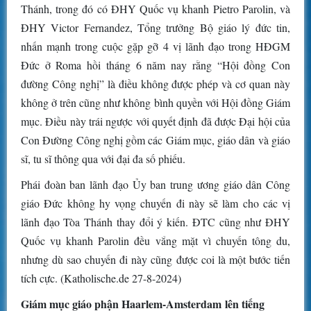
Thánh, trong đó có ĐHY Quốc vụ khanh Pietro Parolin, và
ĐHY Victor Fernandez, Tổng trưởng Bộ giáo lý đức tin,
nhấn mạnh trong cuộc gặp gỡ 4 vị lãnh đạo trong HĐGM
Đức ở Roma hồi tháng 6 năm nay rằng “Hội đồng Con
đường Công nghị” là điều không được phép và cơ quan này
không ở trên cũng như không bình quyền với Hội đồng Giám
mục. Điều này trái ngược với quyết định đã được Đại hội của
Con Đường Công nghị gồm các Giám mục, giáo dân và giáo
sĩ, tu sĩ thông qua với đại đa số phiếu.
Phái đoàn ban lãnh đạo Ủy ban trung ương giáo dân Công
giáo Đức không hy vọng chuyến đi này sẽ làm cho các vị
lãnh đạo Tòa Thánh thay đổi ý kiến. ĐTC cũng như ĐHY
Quốc vụ khanh Parolin đều vắng mặt vì chuyến tông du,
nhưng dù sao chuyến đi này cũng được coi là một bước tiến
tích cực. (Katholische.de 27-8-2024)
Giám mục giáo phận Haarlem-Amsterdam lên tiếng