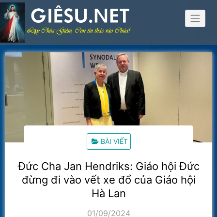
Skip
to
content
BÀI VIẾT
Đức Cha Jan Hendriks: Giáo hội Đức
đừng đi vào vết xe đổ của Giáo hội
Hà Lan
01/09/2024