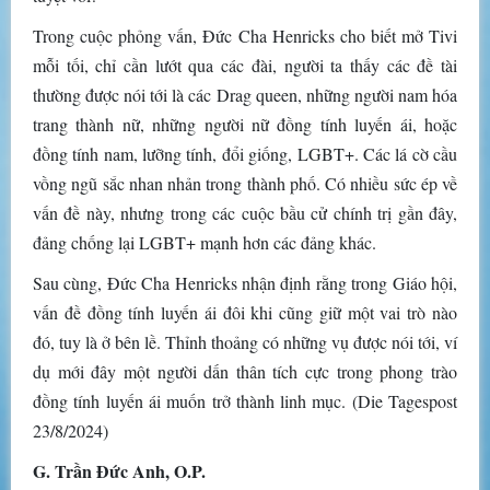
Trong cuộc phỏng vấn, Đức Cha Henricks cho biết mở Tivi
mỗi tối, chỉ cần lướt qua các đài, người ta thấy các đề tài
thường được nói tới là các Drag queen, những người nam hóa
trang thành nữ, những người nữ đồng tính luyến ái, hoặc
đồng tính nam, lưỡng tính, đổi giống, LGBT+. Các lá cờ cầu
vồng ngũ sắc nhan nhản trong thành phố. Có nhiều sức ép về
vấn đề này, nhưng trong các cuộc bầu cử chính trị gần đây,
đảng chống lại LGBT+ mạnh hơn các đảng khác.
Sau cùng, Đức Cha Henricks nhận định rằng trong Giáo hội,
vấn đề đồng tính luyến ái đôi khi cũng giữ một vai trò nào
đó, tuy là ở bên lề. Thỉnh thoảng có những vụ được nói tới, ví
dụ mới đây một người dấn thân tích cực trong phong trào
đồng tính luyến ái muốn trở thành linh mục. (Die Tagespost
23/8/2024)
G. Trần Đức Anh, O.P.