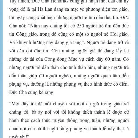
Tuy nhiên, Đức Cha Hendriks cũng ghi nhận một dấu chỉ hy
vọng đó là tại Hà Lan đang sa mạc về phương diện tôn giáo,
thì ngày càng xuất hiện những người trẻ tìm đến đức tin. Đức
Cha nói: “Năm nay chúng tôi có 250 người trẻ tìm đến đức
tin Công giáo, trong đó cũng có một số người trẻ Hồi giáo.
Và khuynh hướng này đang gia tăng”. Người trẻ đang trở về
với căn cội đức tin. Còn những người già thì đang lấy lại
những đề tài của Công đồng Mục vụ cách đây 60 năm. Có
những người trẻ dấn thân cho tình thân hữu, những người trẻ
dấn thân giúp đỡ người nghèo, những người quan tâm đến
phụng vụ, thường là những phụng vụ theo hình thức cổ điển.
Đức Cha cũng kể rằng:
“Mới đây tôi đã nói chuyện với một cụ già trong giáo xứ
chúng tôi, bà ấy nói với tôi không thích thánh lễ được cử
hành theo cách thức truyền thống trong tuần, nhưng người
cháu nội của bà thì nghĩ rằng phụng vụ thánh lễ này thật là
tuyệt vời!”