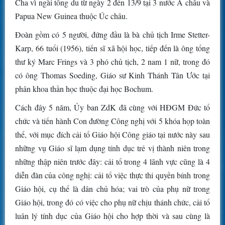
Cha vì ngài tông du từ ngày 2 đến 13/9 tại 3 nước Á châu và
Papua New Guinea thuộc Úc châu.
Đoàn gồm có 5 người, đứng đầu là bà chủ tịch Irme Stetter-
Karp, 66 tuổi (1956), tiến sĩ xã hội học, tiếp đến là ông tổng
thư ký Marc Frings và 3 phó chủ tịch, 2 nam 1 nữ, trong đó
có ông Thomas Soeding, Giáo sư Kinh Thánh Tân Ước tại
phân khoa thần học thuộc đại học Bochum.
Cách đây 5 năm, Ủy ban ZdK đã cùng với HĐGM Đức tổ
chức và tiến hành Con đường Công nghị với 5 khóa họp toàn
thể, với mục đích cải tổ Giáo hội Công giáo tại nước này sau
những vụ Giáo sĩ lạm dụng tính dục trẻ vị thành niên trong
những thập niên trước đây: cải tổ trong 4 lãnh vực cũng là 4
diễn đàn của công nghị: cải tổ việc thực thi quyền bính trong
Giáo hội, cụ thể là dân chủ hóa; vai trò của phụ nữ trong
Giáo hội, trong đó có việc cho phụ nữ chịu thánh chức, cải tổ
luân lý tính dục của Giáo hội cho hợp thời và sau cùng là