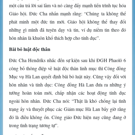
một câu trả lời sai lầm và nó càng đẩy mạnh tiến trình tục hóa
Giáo hội. Đức Cha nhấn mạnh rằng: “Chúng ta không thể
phát minh một đức tin mới. Giáo hội không thể thay đổi
những gì mình đã tuyên dạy và tin, ví dụ niềm tin theo đó
hôn nhân là khuôn khổ thích hợp cho tính dục”.
Bãi bỏ luật độc thân
Đức Cha Hendriks nhắc đến sự kiện sau khi ĐGH Phaolô 6
công bố thông điệp về luật độc thân linh mục thì Công đồng
Mục vụ Hà Lan quyết định bãi bỏ luật này. Cũng vậy đối với
hôn nhân và tính dục: Công đồng Hà Lan đưa ra những ý
tưởng hoàn toàn mới, chấp nhận các hoạt động tính dục
ngoài hôn nhân. Đức Cha nói: “Thật là khó chống lại tình
trạng ấy và thuyết phục các Giám mục Hà Lan bấy giờ rằng
đó là điều không ổn. Công giáo Đức hiện nay cũng đang ở
trong tình trạng tương tự”.