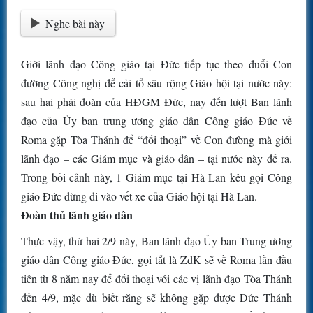
Nghe bài này
Giới lãnh đạo Công giáo tại Đức tiếp tục theo đuổi Con
đường Công nghị để cải tổ sâu rộng Giáo hội tại nước này:
sau hai phái đoàn của HĐGM Đức, nay đến lượt Ban lãnh
đạo của Ủy ban trung ương giáo dân Công giáo Đức về
Roma gặp Tòa Thánh để “đối thoại” về Con đường mà giới
lãnh đạo – các Giám mục và giáo dân – tại nước này đề ra.
Trong bối cảnh này, 1 Giám mục tại Hà Lan kêu gọi Công
giáo Đức đừng đi vào vết xe của Giáo hội tại Hà Lan.
Đoàn thủ lãnh giáo dân
Thực vậy, thứ hai 2/9 này, Ban lãnh đạo Ủy ban Trung ương
giáo dân Công giáo Đức, gọi tắt là ZdK sẽ về Roma lần đầu
tiên từ 8 năm nay để đối thoại với các vị lãnh đạo Tòa Thánh
đến 4/9, mặc dù biết rằng sẽ không gặp được Đức Thánh