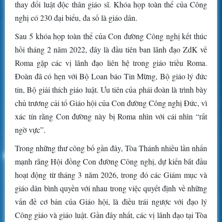
thay đổi luật độc thân giáo sĩ. Khóa họp toàn thể của Công
nghị có 230 đại biểu, đa số là giáo dân.
Sau 5 khóa họp toàn thể của Con đường Công nghị kết thúc
hồi tháng 2 năm 2022, đây là đầu tiên ban lãnh đạo ZdK về
Roma gặp các vị lãnh đạo liên hệ trong giáo triều Roma.
Đoàn đã có hẹn với Bộ Loan báo Tin Mừng, Bộ giáo lý đức
tin, Bộ giải thích giáo luật. Ưu tiên của phái đoàn là trình bày
chủ trương cải tổ Giáo hội của Con đường Công nghị Đức, vì
xác tín rằng Con đường này bị Roma nhìn với cái nhìn “rất
ngờ vực”.
Trong những thư công bố gần đây, Tòa Thánh nhiều lần nhấn
mạnh rằng Hội đồng Con đường Công nghị, dự kiến bắt đầu
hoạt động từ tháng 3 năm 2026, trong đó các Giám mục và
giáo dân bình quyền với nhau trong việc quyết định về những
vấn đề cơ bản của Giáo hội, là điều trái ngược với đạo lý
Công giáo và giáo luật. Gần đây nhất, các vị lãnh đạo tại Tòa