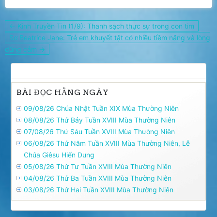
Điều
← Kinh Truyền Tin (1/9): Thanh sạch thực sự trong con tim
hướng
Sơ Beatrice Jane: Trẻ em khuyết tật có nhiều tiềm năng và lòng
bài
dũng cảm →
viết
BÀI ĐỌC HẰNG NGÀY
09/08/26 Chúa Nhật Tuần XIX Mùa Thường Niên
08/08/26 Thứ Bảy Tuần XVIII Mùa Thường Niên
07/08/26 Thứ Sáu Tuần XVIII Mùa Thường Niên
06/08/26 Thứ Năm Tuần XVIII Mùa Thường Niên, Lễ
Chúa Giêsu Hiển Dung
05/08/26 Thứ Tư Tuần XVIII Mùa Thường Niên
04/08/26 Thứ Ba Tuần XVIII Mùa Thường Niên
03/08/26 Thứ Hai Tuần XVIII Mùa Thường Niên