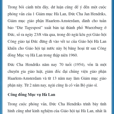
Trong bối cảnh trên đây, dư luận cũng để ý đến một cuộc
phỏng vấn của 1 Giám mục Hà Lan, Đức Cha Jan Hendriks,
Giám mục giáo phận Haarlem-Amsterdam, dành cho tuần
báo “Die Tagespost” xuất bản tại thành phố Wuerzburg ở
Đức, số ra ngày 23/8 vừa qua, trong đó ngài kêu gọi Giáo hội
Công giáo tại Đức đừng đi vào vết xe của Giáo hội Hà Lan
khiến cho Giáo hội tại nước này bị băng hoại từ sau Công
đồng Mục vụ Hà Lan trong thập niên 1960.
Đức Cha Hendriks năm nay 70 tuổi (1954), vốn là một
chuyên gia giáo luật, giám đốc đại chủng viện giáo phận
Haarlem-Amsterdam và từ 13 năm nay làm Giám mục giáo
phận này. Từ 2 năm nay, ngài cũng là cố vấn Bộ giáo sĩ.
Công đồng Mục vụ Hà Lan
Trong cuộc phỏng vấn, Đức Cha Hendriks trình bày tình
hình cũng như kinh nghiệm của Giáo hội tại Hà Lan, nhất là