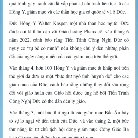
quá trình gây tranh cãi đã vấp phải sự chỉ trích liên tục từ các
Hồng Y, giám mục và các thần học gia cả quốc tế và ở Đức.
Đức Hồng Y Walter Kasper, một nhà thần học người Đức
được coi là thân cận với Giáo hoàng Phanxicô, vào tháng 6
năm 2022, cảnh báo rằng Tiến Trình Công Nghị Đức có
nguy cơ “tự bẻ cổ mình” nếu không chú ý đến những phản
đối của ngày càng nhiều của các giám mục trên thế giới.
Vào tháng 4, hơn 100 Hồng Y và giám mục từ khắp nơi trên
thế giới đã đưa ra một “bức thư ngỏ tình huynh đệ” cho các
giám mục của Đức, cảnh báo rằng những thay đổi sâu rộng
đối với giáo huấn của Giáo hội được ủng hộ bởi Tiến Trình
Công Nghị Đức có thể dẫn đến ly giáo.
Vào tháng 3, một bức thư ngỏ từ các giám mục Bắc Âu bày
tỏ sự lo ngại về tiến trình của Đức, và vào tháng 2, một bức
thư nặng lời từ chủ tịch hội đồng giám mục Công Giáo Ba
Lan đã nêu lên những lo ngại nghiêm trọng.