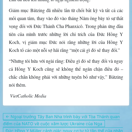
Giám mục Bätzing đã nhiều lần từ chối bất kỳ và tất cả các
mối quan tâm, thay vào đó vào tháng Năm ông bày tỏ sự thất
vọng đối với Đức Thánh Cha Phanxicô. Trong phản ứng đầu
tiên của mình trước những lời chỉ trích của Đức Hồng Y
Koch, vị giám mục Đức nói rằng những lời của Hồng Y
Koch tố cáo một nỗi sợ hãi rằng “một cái gì đó sẽ thay đổi.”
“Nhưng tôi hứa với ngài rằng: Điều gì đó sẽ thay đổi và ngay
cả Hồng Y Koch cũng sẽ không thể ngăn chặn điều đó –
chắc chắn không phải với những tuyên bố như vậy,” Bätzing
nói thêm.
VietCatholic Media
Điều
← Ngoại trưởng Tây Ban Nha trình bày với Tòa Thánh quan
hướng
điểm của NATO về cuộc xâm lược Ukraine của Nga
bài
Đức Hồng Y Müller cảnh giác nguy cơ tự tử tập thể của nhân