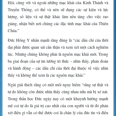
Hội, cùng với và ngoài những mạc khải của Kinh Thánh và
Truyền Thống, có thể và nên sử dụng các sự kiện và lực
lượng, số liệu và sự thật khác làm nền tảng cho việc rao
giảng, nhận biết nơi chúng các đặc tính mạc khải của Thiên
Chúa.”
Đức Hồng Y nhấn mạnh rằng đúng là “các dấu chỉ của thời
đại phải được quan sát cẩn thận và xem xét một cách nghiêm
túc. Nhưng chúng không phải là nguồn mạc khải mới. Trong
ba giai đoạn của sự tin tưởng tri thức – nhìn thấy, phán đoán
và hành động – các dấu chỉ của thời đại thuộc về việc nhìn
thấy và không thể xem là các nguồn mạc khải.”
Ngài giải thích rằng có một mối nguy hiểm “rằng sự thật và
tự do không còn được nhìn thấy cùng nhau nữa mà bị xé nát.
Trong thần học Đức ngày nay có một khuynh hướng mạnh
mẽ coi tự do là giá trị cao nhất của con người và từ đó phán
xét điều gì vẫn có thể được coi là chân lý của đức tin và điều