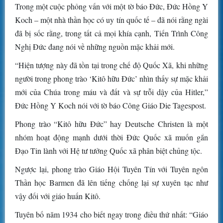
Trong một cuộc phỏng vấn với một tờ báo Đức, Đức Hồng Y
Koch – một nhà thần học có uy tín quốc tế – đã nói rằng ngài
đã bị sốc rằng, trong tất cả mọi khía cạnh, Tiến Trình Công
Nghị Đức đang nói về những nguồn mặc khải mới.
“Hiện tượng này đã tồn tại trong chế độ Quốc Xã, khi những
người trong phong trào ‘Kitô hữu Đức’ nhìn thấy sự mặc khải
mới của Chúa trong máu và đất và sự trỗi dậy của Hitler,”
Đức Hồng Y Koch nói với tờ báo Công Giáo Die Tagespost.
Phong trào “Kitô hữu Đức” hay Deutsche Christen là một
nhóm hoạt động mạnh dưới thời Đức Quốc xã muốn gắn
Đạo Tin lành với Hệ tư tưởng Quốc xã phân biệt chủng tộc.
Ngược lại, phong trào Giáo Hội Tuyên Tín với Tuyên ngôn
Thần học Barmen đã lên tiếng chống lại sự xuyên tạc như
vậy đối với giáo huấn Kitô.
Tuyên bố năm 1934 cho biết ngay trong điều thứ nhất: “Giáo