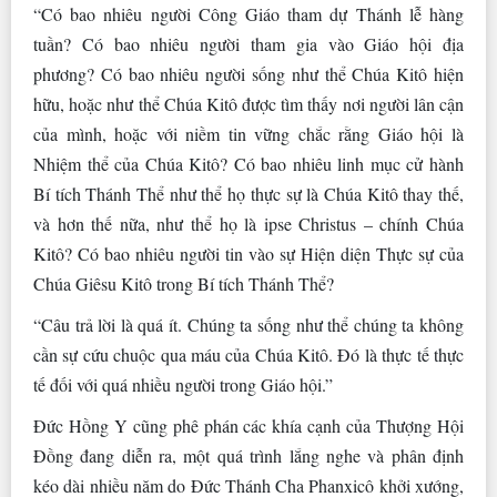
“Có bao nhiêu người Công Giáo tham dự Thánh lễ hàng
tuần? Có bao nhiêu người tham gia vào Giáo hội địa
phương? Có bao nhiêu người sống như thể Chúa Kitô hiện
hữu, hoặc như thể Chúa Kitô được tìm thấy nơi người lân cận
của mình, hoặc với niềm tin vững chắc rằng Giáo hội là
Nhiệm thể của Chúa Kitô? Có bao nhiêu linh mục cử hành
Bí tích Thánh Thể như thể họ thực sự là Chúa Kitô thay thế,
và hơn thế nữa, như thể họ là ipse Christus – chính Chúa
Kitô? Có bao nhiêu người tin vào sự Hiện diện Thực sự của
Chúa Giêsu Kitô trong Bí tích Thánh Thể?
“Câu trả lời là quá ít. Chúng ta sống như thể chúng ta không
cần sự cứu chuộc qua máu của Chúa Kitô. Đó là thực tế thực
tế đối với quá nhiều người trong Giáo hội.”
Đức Hồng Y cũng phê phán các khía cạnh của Thượng Hội
Đồng đang diễn ra, một quá trình lắng nghe và phân định
kéo dài nhiều năm do Đức Thánh Cha Phanxicô khởi xướng,