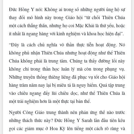
Đức Hồng Y nói: Không ai trong số những người ủng hộ sự
thay đổi mô hình này trong Giáo hội “từ chối Thiên Chúa
một cách thẳng thắn, nhưng họ coi Mặc Khải là thứ yếu, hoặc
ít nhất là ngang hàng với kinh nghiệm và khoa học hiện đại”.
“Đây là cách chủ nghĩa vô thần thực tiễn hoạt động. Nó
không phủ nhận Thiên Chúa nhưng hoạt động như thể Thiên
Chúa không phải là trung tâm. Chúng ta thấy đường lối này
không chỉ trong thần học luân lý mà còn trong phụng vụ.
Những truyền thống thiêng liêng đã phục vụ tốt cho Giáo hội
hàng trăm năm nay lại bị miêu tả là nguy hiểm. Quá tập trung
vào chiều ngang đẩy lùi chiều dọc, như thể Thiên Chúa là
một trải nghiệm hơn là một thực tại bản thể.
Người Công Giáo trung thành nên phản ứng thế nào trước
những thách thức này? Đức Hồng Y Sarah lần đầu tiên kêu
gọi các giám mục ở Hoa Kỳ lên tiếng một cách rõ ràng và