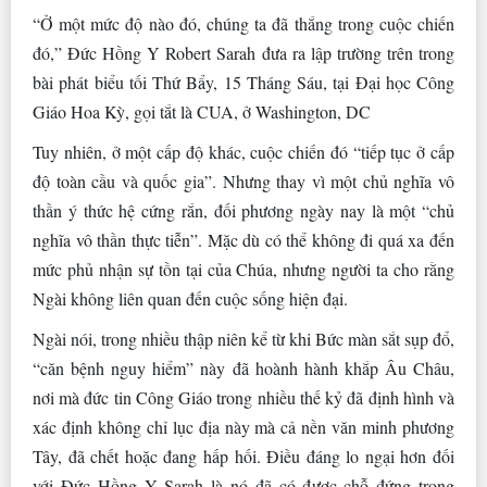
“Ở một mức độ nào đó, chúng ta đã thắng trong cuộc chiến
đó,” Đức Hồng Y Robert Sarah đưa ra lập trường trên trong
bài phát biểu tối Thứ Bẩy, 15 Tháng Sáu, tại Đại học Công
Giáo Hoa Kỳ, gọi tắt là CUA, ở Washington, DC
Tuy nhiên, ở một cấp độ khác, cuộc chiến đó “tiếp tục ở cấp
độ toàn cầu và quốc gia”. Nhưng thay vì một chủ nghĩa vô
thần ý thức hệ cứng rắn, đối phương ngày nay là một “chủ
nghĩa vô thần thực tiễn”. Mặc dù có thể không đi quá xa đến
mức phủ nhận sự tồn tại của Chúa, nhưng người ta cho rằng
Ngài không liên quan đến cuộc sống hiện đại.
Ngài nói, trong nhiều thập niên kể từ khi Bức màn sắt sụp đổ,
“căn bệnh nguy hiểm” này đã hoành hành khắp Âu Châu,
nơi mà đức tin Công Giáo trong nhiều thế kỷ đã định hình và
xác định không chỉ lục địa này mà cả nền văn minh phương
Tây, đã chết hoặc đang hấp hối. Điều đáng lo ngại hơn đối
với Đức Hồng Y Sarah là nó đã có được chỗ đứng trong