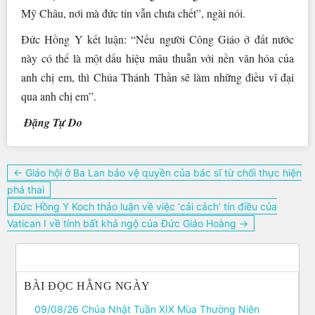
Mỹ Châu, nơi mà đức tin vẫn chưa chết”, ngài nói.
Đức Hồng Y kết luận: “Nếu người Công Giáo ở đất nước
này có thể là một dấu hiệu mâu thuẫn với nền văn hóa của
anh chị em, thì Chúa Thánh Thần sẽ làm những điều vĩ đại
qua anh chị em”.
Đặng Tự Do
Điều
← Giáo hội ở Ba Lan bảo vệ quyền của bác sĩ từ chối thực hiện
hướng
phá thai
bài
Đức Hồng Y Koch thảo luận về việc ‘cải cách’ tín điều của
viết
Vatican I về tính bất khả ngộ của Đức Giáo Hoàng →
BÀI ĐỌC HẰNG NGÀY
09/08/26 Chúa Nhật Tuần XIX Mùa Thường Niên