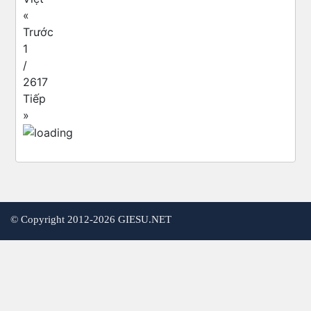
«
Trước
1
/
2617
Tiếp
»
©
Copyright 2012-2026 GIESU.NET