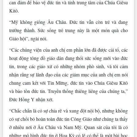
can đảm để bảo vệ đức tin và tính trung tâm của Chúa Giêsu
Kitô.
“Mỹ không giống Âu Châu. Đức tin vẫn còn trẻ và đang
trưởng thành. Sức sống trẻ trung này là một món quà cho
Giáo hội”, ngài nói.
“Các chủng viện của anh chị em phần lớn đã được cải tổ, các
hoạt động tông đồ giáo dân đang thổi sức sống mới vào đức
tin, trong các giáo xứ có những nhóm phò sinh, và tôi cảm
nhận rằng sự lãnh đạo của các giám mục của anh chị em nói
chung cam kết với Tin Mừng, đức tin vào Chúa Giêsu Kitô
và bảo tồn đức tin. Truyền thống thiêng liêng của chúng ta,”
Đức Hồng Y nhận xét.
“Chắc chắn là có sự chia rẽ và xung đột nội bộ, nhưng không
có sự chối bỏ hoàn toàn đức tin Công Giáo như chúng ta thấy
ở nhiều nơi ở Âu Châu và Nam Mỹ. Quan sát của tôi là có
những mô hình đức tin ở Hoa Kỳ có lẽ có thể là một bài học