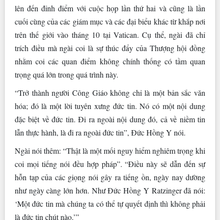
lên đến đỉnh điểm với cuộc họp lần thứ hai và cũng là lần
cuối cùng của các giám mục và các đại biểu khác từ khắp nơi
trên thế giới vào tháng 10 tại Vatican. Cụ thể, ngài đã chỉ
trích điều mà ngài coi là sự thúc đẩy của Thượng hội đồng
nhằm coi các quan điểm không chính thống có tầm quan
trọng quá lớn trong quá trình này.
“Trở thành người Công Giáo không chỉ là một bản sắc văn
hóa; đó là một lời tuyên xưng đức tin. Nó có một nội dung
đặc biệt về đức tin. Đi ra ngoài nội dung đó, cả về niềm tin
lẫn thực hành, là đi ra ngoài đức tin”, Đức Hồng Y nói.
Ngài nói thêm: “Thật là một mối nguy hiểm nghiêm trọng khi
coi mọi tiếng nói đều hợp pháp”. “Điều này sẽ dẫn đến sự
hỗn tạp của các giọng nói gây ra tiếng ồn, ngày nay dường
như ngày càng lớn hơn. Như Đức Hồng Y Ratzinger đã nói:
‘Một đức tin mà chúng ta có thể tự quyết định thì không phải
là đức tin chút nào.’”