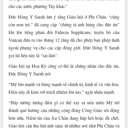
cho các nước phương Tây khác.”
Đức Hồng Y Sarah lưu ý rằng Giáo hội ở Phi Châu, “cũng
còn non trẻ,” đã cung cấp “chứng tá anh hùng cho đức tin”
khi lên tiếng phản đối Fiducia Supplicans, tuyên bố của
Vatican đưa ra vào tháng 12 rằng đã cho phép ban phép lành
ngoài phụng vụ cho các cặp đồng giới. Đức Hồng Y Sarah
gọi tài liệu này là “sai lầm”.
Giáo hội tại Hoa Kỳ cũng có thể là chứng nhân cho đức tin,
Đức Hồng Y Sarah nói
“Mỹ lớn mạnh và hùng mạnh về chính trị, kinh tế và văn hóa.
Điều này đi kèm với trách nhiệm lớn lao,” ngài nhấn mạnh.
“Hãy tưởng tượng điều gì có thể xảy ra nếu nước Mỹ trở
thành quê hương của những cộng đồng Công Giáo sôi động
hơn nữa. Niềm tin của Âu Châu đang hấp hối hoặc đã chết.
Giáo hội cần thu hút ánh sáng từ những nơi như Phi Châu và