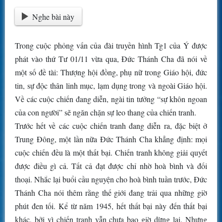
Nghe bài này
Trong cuộc phỏng vấn của đài truyền hình Tg1 của Ý được
phát vào thứ Tư 01/11 vừa qua, Đức Thánh Cha đã nói về
một số đề tài: Thượng hội đồng, phụ nữ trong Giáo hội, đức
tin, sự độc thân linh mục, lạm dụng trong và ngoài Giáo hội.
Về các cuộc chiến đang diễn, ngài tin tưởng “sự khôn ngoan
của con người” sẽ ngăn chặn sự leo thang của chiến tranh.
Trước hết về các cuộc chiến tranh đang diễn ra, đặc biệt ở
Trung Đông, một lần nữa Đức Thánh Cha khẳng định: mọi
cuộc chiến đều là một thất bại. Chiến tranh không giải quyết
được điều gì cả. Tất cả đạt được chỉ nhờ hoà bình và đối
thoại. Nhắc lại buổi cầu nguyện cho hoà bình tuần trước, Đức
Thánh Cha nói thêm rằng thế giới đang trải qua những giờ
phút đen tối. Kể từ năm 1945, hết thất bại này đến thất bại
khác, bởi vì chiến tranh vẫn chưa bao giờ dừng lại. Nhưng