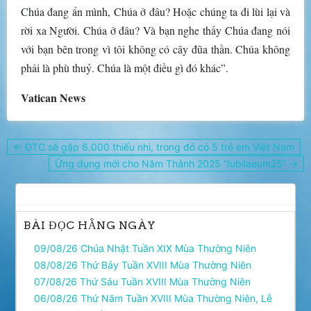
Chúa đang ẩn mình, Chúa ở đâu? Hoặc chúng ta đi lùi lại và
rời xa Người. Chúa ở đâu? Và bạn nghe thấy Chúa đang nói
với bạn bên trong vì tôi không có cây đũa thần. Chúa không
phải là phù thuỷ. Chúa là một điều gì đó khác”.
Vatican News
Điều
← ĐTC sẽ gặp 6.000 thiếu nhi, trong đó có 5 trẻ em Việt Nam
hướng
Ứng dụng mới cho Năm Thánh 2025 “Iubilaeum25” →
bài
viết
BÀI ĐỌC HẰNG NGÀY
09/08/26 Chúa Nhật Tuần XIX Mùa Thường Niên
08/08/26 Thứ Bảy Tuần XVIII Mùa Thường Niên
07/08/26 Thứ Sáu Tuần XVIII Mùa Thường Niên
06/08/26 Thứ Năm Tuần XVIII Mùa Thường Niên, Lễ