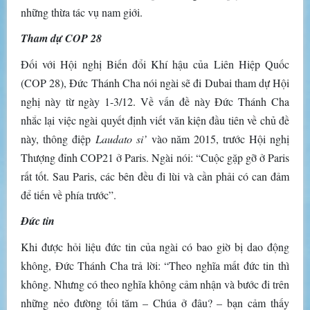
những thừa tác vụ nam giới.
Tham dự COP 28
Đối với Hội nghị Biến đổi Khí hậu của Liên Hiệp Quốc
(COP 28), Đức Thánh Cha nói ngài sẽ đi Dubai tham dự Hội
nghị này từ ngày 1-3/12. Về vấn đề này Đức Thánh Cha
nhắc lại việc ngài quyết định viết văn kiện đầu tiên về chủ đề
này, thông điệp
Laudato si’
vào năm 2015, trước Hội nghị
Thượng đỉnh COP21 ở Paris. Ngài nói: “Cuộc gặp gỡ ở Paris
rất tốt. Sau Paris, các bên đều đi lùi và cần phải có can đảm
để tiến về phía trước”.
Đức tin
Khi được hỏi liệu đức tin của ngài có bao giờ bị dao động
không, Đức Thánh Cha trả lời: “Theo nghĩa mất đức tin thì
không. Nhưng có theo nghĩa không cảm nhận và bước đi trên
những nẻo đường tối tăm – Chúa ở đâu? – bạn cảm thấy