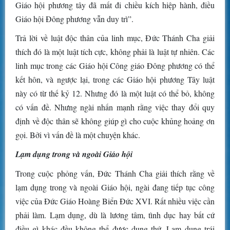
Giáo hội phương tây đã mất đi chiều kích hiệp hành, điều
Giáo hội Đông phương vẫn duy trì”.
Trả lời về luật độc thân của linh mục, Đức Thánh Cha giải
thích đó là một luật tích cực, không phải là luật tự nhiên. Các
linh mục trong các Giáo hội Công giáo Đông phương có thể
kết hôn, và ngược lại, trong các Giáo hội phương Tây luật
này có từ thế kỷ 12. Nhưng đó là một luật có thể bỏ, không
có vấn đề. Nhưng ngài nhấn mạnh rằng việc thay đổi quy
định về độc thân sẽ không giúp gì cho cuộc khủng hoảng ơn
gọi. Bởi vì vấn đề là một chuyện khác.
Lạm dụng trong và ngoài Giáo hội
Trong cuộc phỏng vấn, Đức Thánh Cha giải thích rằng về
lạm dụng trong và ngoài Giáo hội, ngài đang tiếp tục công
việc của Đức Giáo Hoàng Biển Đức XVI. Rất nhiều việc cần
phải làm. Lạm dụng, dù là lương tâm, tình dục hay bất cứ
điều gì khác đều không thể được dung thứ. Lạm dụng trái