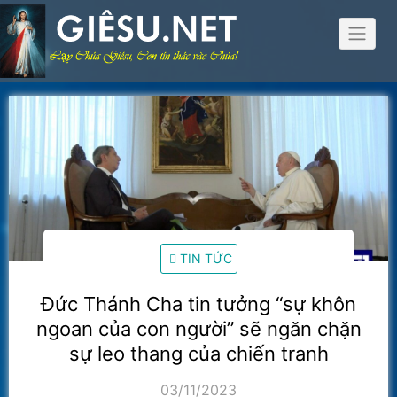
Skip
to
content
TIN TỨC
Đức Thánh Cha tin tưởng “sự khôn
ngoan của con người” sẽ ngăn chặn
sự leo thang của chiến tranh
03/11/2023