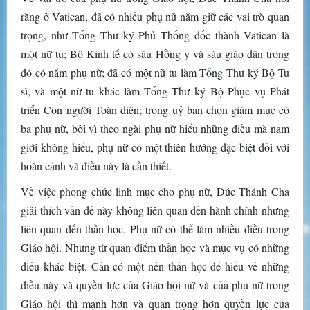
rằng ở Vatican, đã có nhiều phụ nữ nắm giữ các vai trò quan
trọng, như Tổng Thư ký Phủ Thống đốc thành Vatican là
một nữ tu; Bộ Kinh tế có sáu Hồng y và sáu giáo dân trong
đó có năm phụ nữ; đã có một nữ tu làm Tổng Thư ký Bộ Tu
sĩ, và một nữ tu khác làm Tổng Thư ký Bộ Phục vụ Phát
triển Con người Toàn diện; trong uỷ ban chọn giám mục có
ba phụ nữ, bởi vì theo ngài phụ nữ hiểu những điều mà nam
giới không hiểu, phụ nữ có một thiên hướng đặc biệt đối với
hoàn cảnh và điều này là cần thiết.
Về việc phong chức linh mục cho phụ nữ, Đức Thánh Cha
giải thích vấn đề này không liên quan đến hành chính nhưng
liên quan đến thần học. Phụ nữ có thể làm nhiều điều trong
Giáo hội. Nhưng từ quan điểm thần học và mục vụ có những
điều khác biệt. Cần có một nền thần học để hiểu về những
điều này và quyền lực của Giáo hội nữ và của phụ nữ trong
Giáo hội thì mạnh hơn và quan trọng hơn quyền lực của