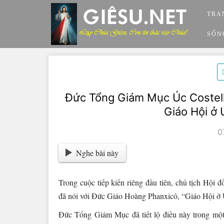
Skip
TRA
to
content
SỐN
Đức Tổng Giám Mục Úc Costell
Giáo Hội ở
0
Nghe bài này
Trong cuộc tiếp kiến riêng đầu tiên, chủ tịch H
đã nói với Đức Giáo Hoàng Phanxicô, “Giáo Hội ở
Đức Tổng Giám Mục đã tiết lộ điều này trong mộ