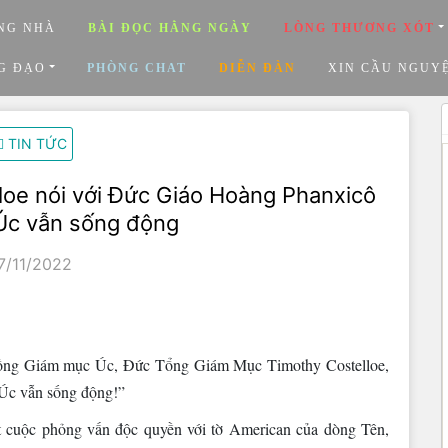
NG NHÀ
BÀI ĐỌC HẰNG NGÀY
LÒNG THƯƠNG XÓT
G ĐẠO
PHÒNG CHAT
DIỄN ĐÀN
XIN CẦU NGUY
TIN TỨC
oe nói với Đức Giáo Hoàng Phanxicô
 Úc vẫn sống động
7/11/2022
ội đồng Giám mục Úc, Đức Tổng Giám Mục Timothy Costelloe,
 Úc vẫn sống động!”
t cuộc phỏng vấn độc quyền với tờ American của dòng Tên,