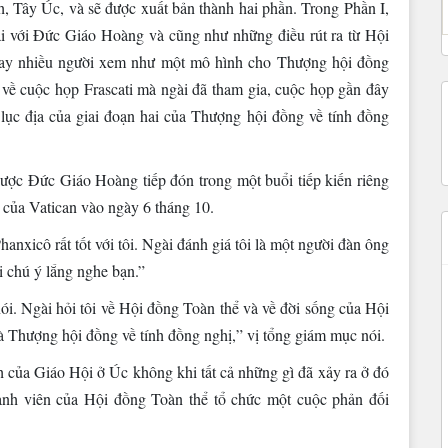
h, Tây Úc, và sẽ được xuất bản thành hai phần. Trong Phần I,
i với Đức Giáo Hoàng và cũng như những điều rút ra từ Hội
 nay nhiều người xem như một mô hình cho Thượng hội đồng
 về cuộc họp Frascati mà ngài đã tham gia, cuộc họp gần đây
lục địa của giai đoạn hai của Thượng hội đồng về tính đồng
ợc Đức Giáo Hoàng tiếp đón trong một buổi tiếp kiến riêng
 của Vatican vào ngày 6 tháng 10.
anxicô rất tốt với tôi. Ngài đánh giá tôi là một người đàn ông
i chú ý lắng nghe bạn.”
i. Ngài hỏi tôi về Hội đồng Toàn thể và về đời sống của Hội
à Thượng hội đồng về tính đồng nghị,” vị tổng giám mục nói.
nh của Giáo Hội ở Úc không khi tất cả những gì đã xảy ra ở đó
nh viên của Hội đồng Toàn thể tổ chức một cuộc phản đối