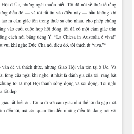
o Hội ở Úc, nhưng ngài muốn biết. Tôi đã nói về thực tế rằng
hưng điều đó — và tôi rất tin vào điều này — bầu không khí
 tạo ra cảm giác tôn trọng thực sự cho nhau, cho phép chúng
ằng vào cuối cuộc họp hội đồng, tôi đã có một cảm giác tràn
bằng cách nói bằng tiếng Ý, “La Chiesa in Australia é viva!”
vui khi nghe Đức Cha nói điều đó, tôi thích từ ‘viva.”“
 vấn đề và thách thức, nhưng Giáo Hội vẫn tồn tại ở Úc. Và
ài lòng của ngài khi nghe, ít nhất là đánh giá của tôi, rằng bất
chúng tôi là một Hội thánh sống động và sôi động. Tôi nghĩ
a tốt đẹp.”
iác rất biết ơn. Tôi ra đi với cảm giác như thể tôi đã gặp một
âm đến tôi, mà còn quan tâm đến những điều tôi đang nói với