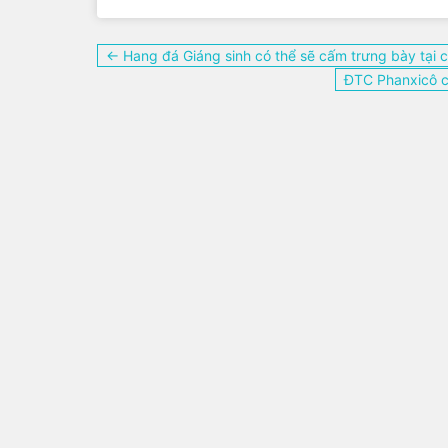
Điều
← Hang đá Giáng sinh có thể sẽ cấm trưng bày tại 
hướng
ĐTC Phanxicô c
bài
viết