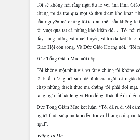
Tôi sẽ không nói rằng ngài âu lo với tình hình Giá
chúng tôi đã trải qua một số thời điểm khó khăn n
cầu nguyện mà chúng tôi tạo ra, một bầu không khí
tôi vượt qua tất cả những khó khăn đó…. Tôi nói r
đầy năng lượng và nhiệt huyết, và tôi đã kết thúc 
Giáo Hội còn sống. Và Đức Giáo Hoàng nói, “Tôi rất 
Đức Tổng Giám Mục nói tiếp:
Tôi không một phút giả vờ rằng chúng tôi không có
tôi bị ấn tượng bởi sự nhiệt tình của ngài, cảm giác h
chấp những thách thức mà chúng tôi phải đối mặt, 
rằng ngài rất hài lòng vì Hội đồng Toàn thể đã diễn r
Đức Tổng Giám Mục kết luận, “Tôi đã ra đi với cảm g
người thực sự quan tâm đến tôi và không chỉ quan t
ngài”.
Đặng Tự Do