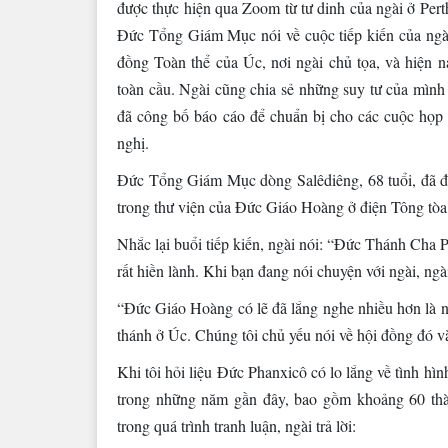
được thực hiện qua Zoom từ tư dinh của ngài ở Pert
Đức Tổng Giám Mục nói về cuộc tiếp kiến của ngà
đồng Toàn thể của Úc, nơi ngài chủ tọa, và hiện
toàn cầu. Ngài cũng chia sẻ những suy tư của mình
đã công bố báo cáo để chuẩn bị cho các cuộc họp 
nghị.
Đức Tổng Giám Mục dòng Salêdiêng, 68 tuổi, đã đư
trong thư viện của Đức Giáo Hoàng ở điện Tông tòa
Nhắc lại buổi tiếp kiến, ngài nói: “Đức Thánh Cha Ph
rất hiền lành. Khi bạn đang nói chuyện với ngài, ngà
“Đức Giáo Hoàng có lẽ đã lắng nghe nhiều hơn là nó
thánh ở Úc. Chúng tôi chủ yếu nói về hội đồng đó v
Khi tôi hỏi liệu Đức Phanxicô có lo lắng về tình hì
trong những năm gần đây, bao gồm khoảng 60 thà
trong quá trình tranh luận, ngài trả lời: