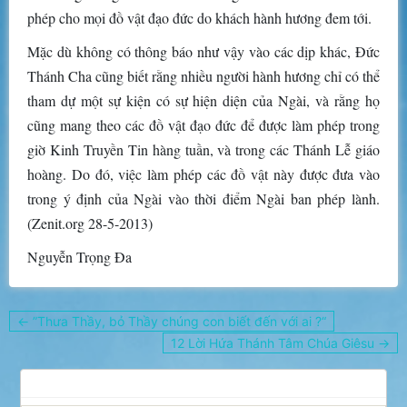
phép cho mọi đồ vật đạo đức do khách hành hương đem tới.
Mặc dù không có thông báo như vậy vào các dịp khác, Đức
Thánh Cha cũng biết rằng nhiều người hành hương chỉ có thể
tham dự một sự kiện có sự hiện diện của Ngài, và rằng họ
cũng mang theo các đồ vật đạo đức để được làm phép trong
giờ Kinh Truyền Tin hàng tuần, và trong các Thánh Lễ giáo
hoàng. Do đó, việc làm phép các đồ vật này được đưa vào
trong ý định của Ngài vào thời điểm Ngài ban phép lành.
(Zenit.org 28-5-2013)
Nguyễn Trọng Đa
Điều
← ”Thưa Thầy, bỏ Thầy chúng con biết đến với ai ?“
hướng
12 Lời Hứa Thánh Tâm Chúa Giêsu →
bài
viết