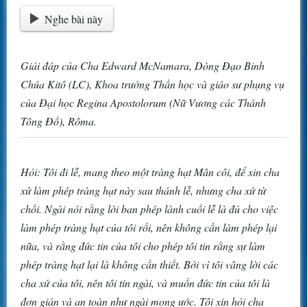
Nghe bài này
Giải đáp của Cha Edward McNamara, Dòng Đạo Binh
Chúa Kitô (LC), Khoa trưởng Thần học và giáo sư phụng vụ
của Đại học Regina Apostolorum (Nữ Vương các Thánh
Tông Đồ), Rôma.
Hỏi: Tôi đi lễ, mang theo một tràng hạt Mân côi, để xin cha
xứ làm phép tràng hạt này sau thánh lễ, nhưng cha xứ từ
chối. Ngài nói rằng lời ban phép lành cuối lễ là đủ cho việc
làm phép tràng hạt của tôi rồi, nên không cần làm phép lại
nữa, và rằng đức tin cùa tôi cho phép tôi tin rằng sự làm
phép tràng hạt lại là không cần thiết. Bởi vì tôi vâng lời các
cha xứ của tôi, nên tôi tin ngài, và muốn đức tin của tôi là
đơn giản và an toàn như ngài mong ước. Tôi xin hỏi cha