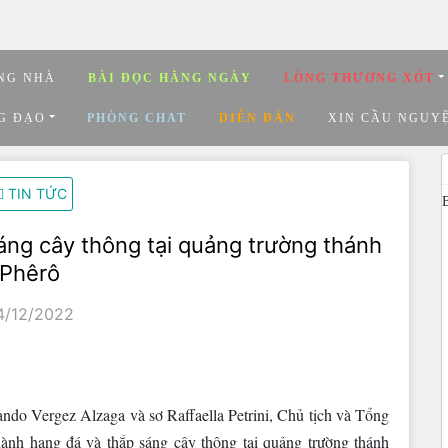
NG NHÀ
BÀI ĐỌC HẰNG NGÀY
LÒNG THƯƠNG XÓT
G ĐẠO
PHÒNG CHAT
DIỄN ĐÀN
XIN CẦU NGUY
TIN TỨC
áng cây thông tại quảng trường thánh
Phêrô
4/12/2022
do Vergez Alzaga và sơ Raffaella Petrini, Chủ tịch và Tổng
ành hang đá và thắp sáng cây thông tại quảng trường thánh