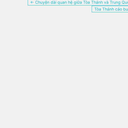
Điều
← Chuyện dài quan hệ giữa Tòa Thánh và Trung Qu
hướng
Tòa Thánh cáo bu
bài
viết