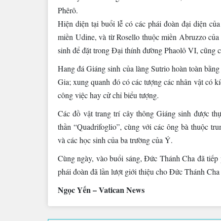
Phêrô.
Hiện diện tại buổi lễ có các phái đoàn đại diện của
miền Udine, và từ Rosello thuộc miền Abruzzo của
sinh để đặt trong Đại thính đường Phaolô VI, cũng 
Hang đá Giáng sinh của làng Sutrio hoàn toàn bằng 
Gia; xung quanh đó có các tượng các nhân vật có kí
công việc hay cử chỉ biểu tượng.
Các đồ vật trang trí cây thông Giáng sinh được th
thần “Quadrifoglio”, cùng với các ông bà thuộc tru
và các học sinh của ba trường của Ý.
Cùng ngày, vào buổi sáng, Đức Thánh Cha đã tiếp p
phái đoàn đã lần lượt giới thiệu cho Đức Thánh Cha
Ngọc Yến – Vatican News