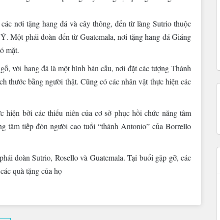
 các nơi tặng hang đá và cây thông, đến từ làng Sutrio thuộc
 Ý. Một phái đoàn đến từ Guatemala, nơi tặng hang đá Giáng
có mặt.
gỗ, với hang đá là một hình bán cầu, nơi đặt các tượng Thánh
ch thước bằng người thật. Cũng có các nhân vật thực hiện các
ực hiện bởi các thiếu niên của cơ sở phục hồi chức năng tâm
ng tâm tiếp đón người cao tuổi “thánh Antonio” của Borrello
hái đoàn Sutrio, Rosello và Guatemala. Tại buổi gặp gỡ, các
 các quà tặng của họ