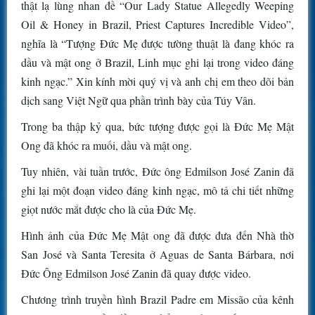
thật lạ lùng nhan đề “Our Lady Statue Allegedly Weeping
Oil & Honey in Brazil, Priest Captures Incredible Video”,
nghĩa là “Tượng Đức Mẹ được tường thuật là đang khóc ra
dầu và mật ong ở Brazil, Linh mục ghi lại trong video đáng
kinh ngạc.” Xin kính mời quý vị và anh chị em theo dõi bản
dịch sang Việt Ngữ qua phần trình bày của Túy Vân.
Trong ba thập kỷ qua, bức tượng được gọi là Đức Mẹ Mật
Ong đã khóc ra muối, dầu và mật ong.
Tuy nhiên, vài tuần trước, Đức ông Edmilson José Zanin đã
ghi lại một đoạn video đáng kinh ngạc, mô tả chi tiết những
giọt nước mắt được cho là của Đức Mẹ.
Hình ảnh của Đức Mẹ Mật ong đã được đưa đến Nhà thờ
San José và Santa Teresita ở Aguas de Santa Bárbara, nơi
Đức Ông Edmilson José Zanin đã quay được video.
Chương trình truyền hình Brazil Padre em Missão của kênh