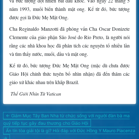
và bức tượng đột nhiên bắt đầu khóc. Vào ngày 22 tháng 5
năm 1993, muối biến thành mật ong. Kể từ đó, bức tượng
được gọi là Đức Mẹ Mật Ong.
Cha Reginaldo Manzotti đã phỏng vấn Cha Oscar Donizete
Clemente của giáo phận São José do Rio Preto, là người nói
rằng các nhà khoa học đã phân tích các nguyên tố nhiều lần
và tìm thấy nước, muối, dầu và mật ong.
Kể từ đó, bức tượng Đức Mẹ Mật Ong (mặc dù chưa được
Giáo Hội chính thức tuyên bố nhìn nhận) đã đến thăm các
giáo xứ khác nhau trên khắp Brazil.
Thế Giới Nhìn Từ Vatican
Điều
← Giám Mục Tây Ban Nha từ chức sống với người đàn bà ma
hướng
quỷ tiếp tục gây đau thương cho Giáo Hội
bài
Ấn tín tòa giải tội là gì? Hỏi đáp với Đức Hồng Y Mauro Piacenza
viết
→