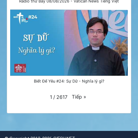
Radio thứ Bảy 08/08/2026 - Vatican News Tiếng Việt
Biết Để Yêu #24: Sự Dữ - Nghĩa lý gì?
Tiếp
»
1
/
2617