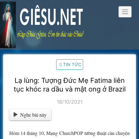
Skip
to
content
TIN TỨC
Lạ lùng: Tượng Đức Mẹ Fatima liên
tục khóc ra dầu và mật ong ở Brazil
18/10/2021
Nghe bài này
Hôm 14 tháng 10, Mạng ChurchPOP tường thuật câu chuyện