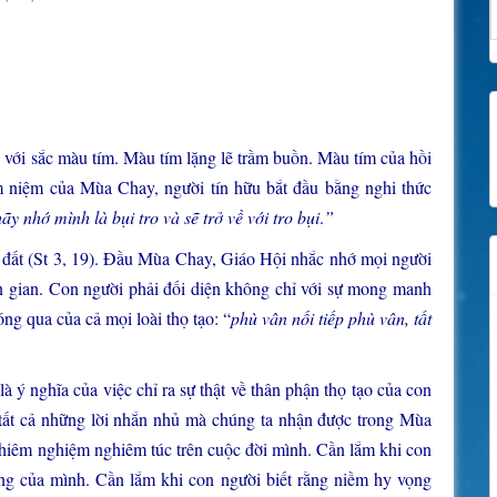
với sắc màu tím. Màu tím lặng lẽ trầm buồn. Màu tím của hồi
m niệm của Mùa Chay, người tín hữu bắt đầu bằng nghi thức
ãy nhớ mình là bụi tro và sẽ trở về với tro bụi
.
”
ụi đất (St 3, 19). Đầu Mùa Chay, Giáo Hội nhắc nhớ mọi người
n gian. Con người phải đối diện không chỉ với sự mong manh
g qua của cả mọi loài thọ tạo: “
phù vân nối tiếp phù vân, tất
à ý nghĩa của việc chỉ ra sự thật về thân phận thọ tạo của con
 tất cả những lời nhắn nhủ mà chúng ta nhận được trong Mùa
hiêm nghiệm nghiêm túc trên cuộc đời mình. Cần lắm khi con
ng của mình. Cần lắm khi con người biết rằng niềm hy vọng