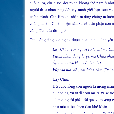
cuối cùng của cuộc đời mình không thể nằm ở nhữ
người thừa nhận rằng đôi tay mình giới hạn, sức v
chính mình. Cần lắm khi nhận ra rằng chúng ta luô
chúng ta lên. Chiêm niệm sâu xa về thân phận con 
cùng đích của đời người.
Tin tưởng rằng con người được thoát thai từ tình yê
Lạy Chúa, con người có là chi mà Ch
Phàm nhân đáng là gì, mà Chúa phải
Ấy con người khác chi hơi thở.
Vùn vụt tuổi đời, tựa bóng câu.
(Tv 14
Lạy Chúa
Dù cuộc sống con người là mong man
dù con người từ đất bụi mà ra và sẽ tr
dù con người phải trải qua kiếp sống 
như một cuộc chiến đấu khó khăn…
chúng con vẫn tin rằng con người đượ