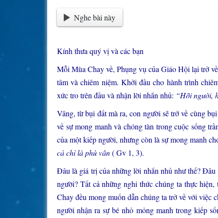
Nghe bài này
Kính thưa quý vị và các bạn
Mỗi Mùa Chay về, Phụng vụ của Giáo Hội lại trở về 
tâm và chiêm niệm. Khởi đầu cho hành trình chiê
xức tro trên đầu và nhận lời nhắn nhủ:
“Hỡi người, h
Vâng, từ bụi đất mà ra, con người sẽ trở về cùng b
về sự mong manh và chóng tàn trong cuộc sống trầ
của một kiếp người, nhưng còn là sự mong manh chón
cả chỉ là phù vân
( Gv 1, 3).
Đâu là giá trị của những lời nhắn nhủ như thế? Đâu l
người? Tất cả những nghi thức chúng ta thực hiện,
Chay đều mong muốn dẫn chúng ta trở về với việc c
người nhận ra sự bé nhỏ mỏng manh trong kiếp số