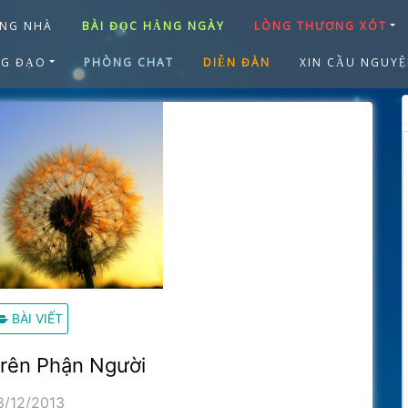
NG NHÀ
BÀI ĐỌC HẰNG NGÀY
LÒNG THƯƠNG XÓT
NG ĐẠO
PHÒNG CHAT
DIỄN ĐÀN
XIN CẦU NGUY
BÀI VIẾT
Trên Phận Người
8/12/2013