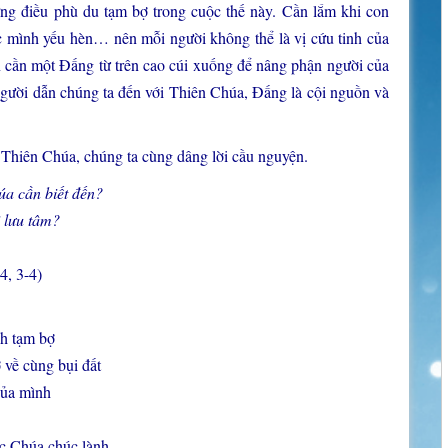
ng điều phù du tạm bợ trong cuộc thế này. Cần lắm khi con
óc mình yếu hèn… nên mỗi người không thể là vị cứu tinh của
n cần một Đấng từ trên cao cúi xuống để nâng phận người của
người dẫn chúng ta đến với Thiên Chúa, Đấng là cội nguồn và
u Thiên Chúa, chúng ta cùng dâng lời cầu nguyện.
úa cần biết đến?
 lưu tâm?
4, 3-4)
h tạm bợ
ở về cùng bụi đất
của mình
c Chúa chúc lành.