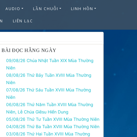
AUDIO
LẦN CHUỖI
LINH HỒN
ỆN
LIÊN LẠC
BÀI ĐỌC HẰNG NGÀY
09/08/26 Chúa Nhật Tuần XIX Mùa Thường
Niên
08/08/26 Thứ Bảy Tuần XVIII Mùa Thường
Niên
07/08/26 Thứ Sáu Tuần XVIII Mùa Thường
Niên
06/08/26 Thứ Năm Tuần XVIII Mùa Thường
Niên, Lễ Chúa Giêsu Hiển Dung
05/08/26 Thứ Tư Tuần XVIII Mùa Thường Niên
04/08/26 Thứ Ba Tuần XVIII Mùa Thường Niên
03/08/26 Thứ Hai Tuần XVIII Mùa Thường