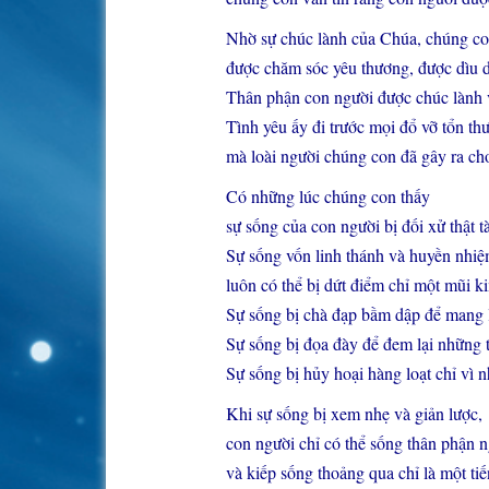
Nhờ sự chúc lành của Chúa, chúng con
được chăm sóc yêu thương, được dìu d
Thân phận con người được chúc lành v
Tình yêu ấy đi trước mọi đổ vỡ tổn thư
mà loài người chúng con đã gây ra ch
Có những lúc chúng con thấy
sự sống của con người bị đối xử thật tà
Sự sống vốn linh thánh và huyền nhiệ
luôn có thể bị dứt điểm chỉ một mũi k
Sự sống bị chà đạp bầm dập để mang lạ
Sự sống bị đọa đày để đem lại những t
Sự sống bị hủy hoại hàng loạt chỉ vì 
Khi sự sống bị xem nhẹ và giản lược,
con người chỉ có thể sống thân phận n
và kiếp sống thoảng qua chỉ là một tiế