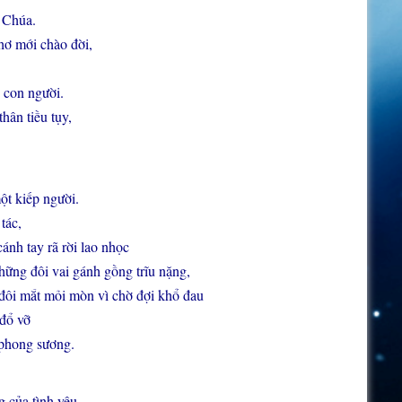
 Chúa.
hơ mới chào đời,
 con người.
ân tiều tụy,
ột kiếp người.
tác,
ánh tay rã rời lao nhọc
hững đôi vai gánh gồng trĩu nặng,
 đôi mắt mỏi mòn vì chờ đợi khổ đau
 đổ vỡ
 phong sương.
 của tình yêu,