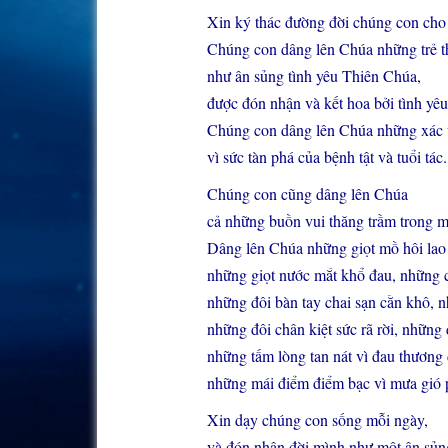
Xin ký thác đường đời chúng con cho
Chúng con dâng lên Chúa những trẻ t
như ân sủng tình yêu Thiên Chúa,
được đón nhận và kết hoa bởi tình yêu
Chúng con dâng lên Chúa những xác th
vì sức tàn phá của bệnh tật và tuổi tác.
Chúng con cũng dâng lên Chúa
cả những buồn vui thăng trầm trong m
Dâng lên Chúa những giọt mồ hôi lao 
những giọt nước mắt khổ đau, những c
những đôi bàn tay chai sạn cằn khô, n
những đôi chân kiệt sức rã rời, những
những tấm lòng tan nát vì đau thương
những mái điểm điểm bạc vì mưa gió
Xin dạy chúng con sống mỗi ngày,
và đón nhận đời mình như một ân sủng