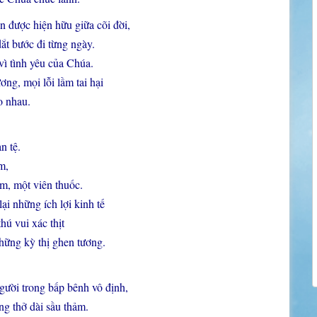
 được hiện hữu giữa cõi đời,
ắt bước đi từng ngày.
ì tình yêu của Chúa.
ơng, mọi lỗi lầm tai hại
o nhau.
n tệ.
m,
im, một viên thuốc.
i những ích lợi kinh tế
hú vui xác thịt
những kỳ thị ghen tương.
gười trong bấp bênh vô định,
ng thở dài sầu thảm.