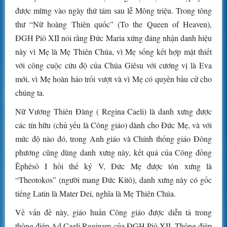
được mừng vào ngày thứ tám sau lễ Mông triệu. Trong tông
thư “Nữ hoàng Thiên quốc” (To the Queen of Heaven),
ĐGH Piô XII nói rằng Đức Maria xứng đáng nhận danh hiệu
này vì Mẹ là Mẹ Thiên Chúa, vì Mẹ sống kết hợp mật thiết
với công cuộc cứu độ của Chúa Giêsu với cương vị là Eva
mới, vì Mẹ hoàn hảo trổi vượt và vì Mẹ có quyền bầu cử cho
chúng ta.
Nữ Vương Thiên Đàng ( Regina Caeli) là danh xưng được
các tín hữu (chủ yếu là Công giáo) dành cho Đức Mẹ, và với
mức độ nào đó, trong Anh giáo và Chính thống giáo Đông
phương cũng dùng danh xưng này, kết quả của Công đồng
Êphêsô I hồi thế kỷ V, Đức Mẹ được tôn xưng là
“Theotokos” (người mang Đức Kitô), danh xưng này có gốc
tiếng Latin là Mater Dei, nghĩa là Mẹ Thiên Chúa.
Về vấn đề này, giáo huấn Công giáo được diễn tả trong
thông điệp Ad Caeli Reginam của ĐGH Piô XII. Thông điệp