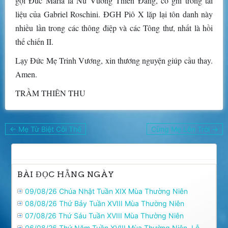
gọi Đức Maria là Nữ Vương Thiên Đàng, có ghi trong tài
liệu của Gabriel Roschini. ĐGH Piô X lặp lại tôn danh này
nhiều lần trong các thông điệp và các Tông thư, nhất là hồi
thế chiến II.
Lạy Đức Mẹ Trinh Vương, xin thương nguyện giúp cầu thay.
Amen.
TRẦM THIÊN THU
Điều
← Mẹ Từ Biệt Cõi Thế
Cùng Mẹ Lên Trời →
hướng
bài
viết
BÀI ĐỌC HẰNG NGÀY
09/08/26 Chúa Nhật Tuần XIX Mùa Thường Niên
08/08/26 Thứ Bảy Tuần XVIII Mùa Thường Niên
07/08/26 Thứ Sáu Tuần XVIII Mùa Thường Niên
06/08/26 Thứ Năm Tuần XVIII Mùa Thường Niên, Lễ