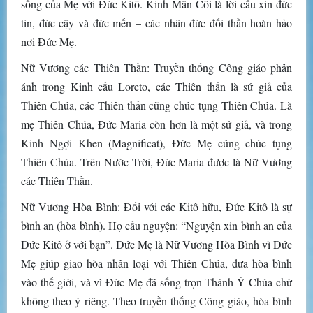
sống của Mẹ với Đức Kitô. Kinh Mân Côi là lời cầu xin đức
tin, đức cậy và đức mến – các nhân đức đối thần hoàn hảo
nơi Đức Mẹ.
Nữ Vương các Thiên Thần: Truyền thống Công giáo phản
ánh trong Kinh cầu Loreto, các Thiên thần là sứ giả của
Thiên Chúa, các Thiên thần cũng chúc tụng Thiên Chúa. Là
mẹ Thiên Chúa, Đức Maria còn hơn là một sứ giả, và trong
Kinh Ngợi Khen (Magnificat), Đức Mẹ cũng chúc tụng
Thiên Chúa. Trên Nước Trời, Đức Maria được là Nữ Vương
các Thiên Thần.
Nữ Vương Hòa Bình: Đối với các Kitô hữu, Đức Kitô là sự
bình an (hòa bình). Họ cầu nguyện: “Nguyện xin bình an của
Đức Kitô ở với bạn”. Đức Mẹ là Nữ Vương Hòa Bình vì Đức
Mẹ giúp giao hòa nhân loại với Thiên Chúa, đưa hòa bình
vào thế giới, và vì Đức Mẹ đã sống trọn Thánh Ý Chúa chứ
không theo ý riêng. Theo truyền thống Công giáo, hòa bình