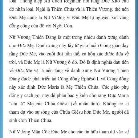
loại. Thông điệp Ad Caeli Reginam nói rằng Đức Kitô cứu
độ nhân loại, Ngài là Thiên Chúa và là Thiên Vương, thế nên
Đức Mẹ cũng là Nữ Vương vì Đức Mẹ tự nguyện xin vâng
đồng công cứu độ với Ngôi Con.
Nữ Vương Thiên Đàng là một trong nhiều danh xưng dành
cho Đức Mẹ. Danh xưng này lấy từ giáo huấn Công giáo dạy
rằng Đức Mẹ, vào cuối đời trần thế, cả hồn xác được đưa về
trời, và Đức Mẹ là Nữ Vương ở đó. Đó là định nghĩa đầu tiên
về Đức Mẹ và là nền tảng về danh xưng Nữ Vương Thiên
Đàng được phát triển tại Công đồng Êphêsô I, và Công đồng
này xác định Đức Maria là Mẹ Thiên Chúa. Các giáo phụ
đồng ý cách gọi này để phản bác ý kiến cho rằng Đức Maria
“chỉ là” Mẹ của Chúa Giêsu (về nhân tính). Không có ai
tham dự vào sự sống của Chúa Giêsu hơn Đức Mẹ, người đã
sinh Con Thiên Chúa.
Nữ Vương Mân Côi: Đức Mẹ cho các tín hữu tham dự vào sự