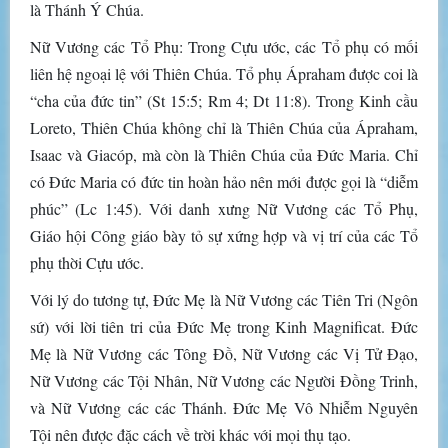
là Thánh Ý Chúa.
Nữ Vương các Tổ Phụ: Trong Cựu ước, các Tổ phụ có mối
liên hệ ngoại lệ với Thiên Chúa. Tổ phụ Ápraham được coi là
“cha của đức tin” (St 15:5; Rm 4; Dt 11:8). Trong Kinh cầu
Loreto, Thiên Chúa không chỉ là Thiên Chúa của Ápraham,
Isaac và Giacóp, mà còn là Thiên Chúa của Đức Maria. Chỉ
có Đức Maria có đức tin hoàn hảo nên mới được gọi là “diễm
phúc” (Lc 1:45). Với danh xưng Nữ Vương các Tổ Phụ,
Giáo hội Công giáo bày tỏ sự xứng hợp và vị trí của các Tổ
phụ thời Cựu ước.
Với lý do tương tự, Đức Mẹ là Nữ Vương các Tiên Tri (Ngôn
sứ) với lời tiên tri của Đức Mẹ trong Kinh Magnificat. Đức
Mẹ là Nữ Vương các Tông Đồ, Nữ Vương các Vị Tử Đạo,
Nữ Vương các Tội Nhân, Nữ Vương các Người Đồng Trinh,
và Nữ Vương các các Thánh. Đức Mẹ Vô Nhiễm Nguyên
Tội nên được đặc cách về trời khác với mọi thụ tạo.