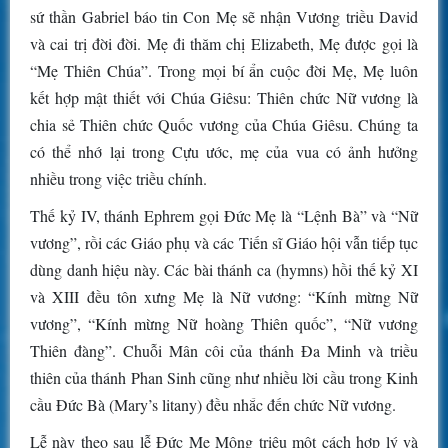
sứ thần Gabriel báo tin Con Mẹ sẽ nhận Vương triều David
và cai trị đời đời. Mẹ đi thăm chị Elizabeth, Mẹ được gọi là
“Mẹ Thiên Chúa”. Trong mọi bí ẩn cuộc đời Mẹ, Mẹ luôn
kết hợp mật thiết với Chúa Giêsu: Thiên chức Nữ vương là
chia sẻ Thiên chức Quốc vương của Chúa Giêsu. Chúng ta
có thể nhớ lại trong Cựu ước, mẹ của vua có ảnh hưởng
nhiều trong việc triều chính.
Thế kỷ IV, thánh Ephrem gọi Đức Mẹ là “Lệnh Bà” và “Nữ
vương”, rồi các Giáo phụ và các Tiến sĩ Giáo hội vẫn tiếp tục
dùng danh hiệu này. Các bài thánh ca (hymns) hồi thế kỷ XI
và XIII đều tôn xưng Mẹ là Nữ vương: “Kính mừng Nữ
vương”, “Kính mừng Nữ hoàng Thiên quốc”, “Nữ vương
Thiên đàng”. Chuỗi Mân côi của thánh Đa Minh và triều
thiên của thánh Phan Sinh cũng như nhiều lời cầu trong Kinh
cầu Đức Bà (Mary’s litany) đều nhắc đến chức Nữ vương.
Lễ này theo sau lễ Đức Mẹ Mông triệu một cách hợp lý và