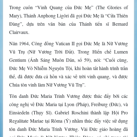
Trong cuốn “Vinh Quang của Đức Mẹ” (The Glories of
Mary), Thánh Anphong Ligôri đã gọi Đức Mẹ là “Cửa Thiên
Đàng”, dựa trên văn bản của Thánh tiến sĩ Bernard
Clairvaux.
Năn 1964, Công đồng Vatican II gọi Đức Mẹ là Nữ Vương
Vũ Trụ (Nữ Vương Trời Đất). Trong Hiến chế Lumen
Gentium (Ánh Sáng Muôn Dân, số 59), nói: “Cuối cùng,
Đức Mẹ Vô Nhiễm Nguyên Tội, khi hoàn tất hành trình trần
thế, đã được đưa cả hồn và xác về trời vinh quang, và được
Chúa tôn vinh làm Nữ Vương Vũ Trụ”.
Tôn danh Đức Maria Trinh Vương được thúc đẩy bởi các
công nghị về Đức Maria tại Lyon (Pháp), Freiburg (Đức), và
Einsiedeln (Thụy Sĩ). Gabriel Roschini thành lập Hội Pro
Regalitate Mariae tại Rôma (Ý) nhằm thúc đẩy việc sử dụng
tôn danh Đức Maria Trinh Vương. Vài Đức giáo hoàng đã