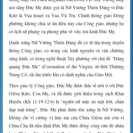
nói rằng Đức Mẹ được gọi là Nữ Vương Thiên Đàng vì Đức
Kitô là Vua Israel và Vua Vũ Trụ. Chính thống giáo Đông
phương không chia sẻ tín điều này của Công giáo, nhưng họ
có lịch sử phụng vụ phong phú về việc tôn kính Đức Mẹ.
Danh xưng Nữ Vương Thiên Đàng đã có từ lâu trong truyền
thống Công giáo, có trong các kinh nguyện và văn chương
sùng kính, có trong nghệ thuật Tây phương với chủ đề “Đăng
quang Đức Mẹ” (Coronation of the Virgin), từ thời Thượng
Trung Cổ, rất lâu trước khi có dịnh nghĩa của Giáo Hội.
Theo giáo lý Công giáo, Đức Mẹ được đưa về trời ở với Đức
Giêsu Kitô, Con Mẹ, và đã được giới thiệu trong sách Khải
Huyền (Kh 11:19-12:6) là “người nữ mặc áo mặt trời, chân
đạp mặt trăng”. Đức Mẹ phải được tôn xưng là Nữ Vương,
không chỉ vì cương vị làm mẹ của Chúa Giêsu mà còn vì
Chúa Cha đã tiền định Đức Mẹ được đồng công cứu độ nhân