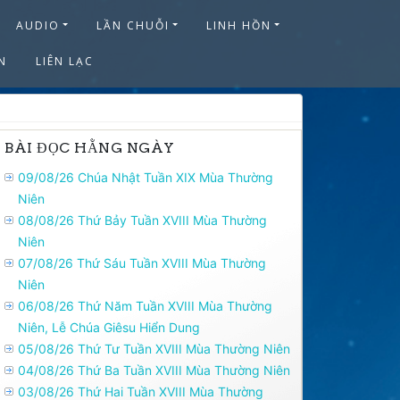
AUDIO
LẦN CHUỖI
LINH HỒN
N
LIÊN LẠC
BÀI ĐỌC HẰNG NGÀY
09/08/26 Chúa Nhật Tuần XIX Mùa Thường
Niên
08/08/26 Thứ Bảy Tuần XVIII Mùa Thường
Niên
07/08/26 Thứ Sáu Tuần XVIII Mùa Thường
Niên
06/08/26 Thứ Năm Tuần XVIII Mùa Thường
Niên, Lễ Chúa Giêsu Hiển Dung
05/08/26 Thứ Tư Tuần XVIII Mùa Thường Niên
04/08/26 Thứ Ba Tuần XVIII Mùa Thường Niên
03/08/26 Thứ Hai Tuần XVIII Mùa Thường