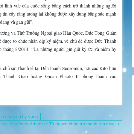
ọi lĩnh vực của cuộc sống bằng cách trở thành những người
ng tin cậy rằng tương lai không được xây dựng bằng sức mạnh
dàng và gần gũi”.
ủ tướng và Thứ Trưởng Ngoại giao Hàn Quốc, Đức Tổng Giám
đề được tổ chức nhân dịp kỷ niệm, về chủ đề được Đức Thánh
o tháng 8/2014: “Là những người gìn giữ ký ức và niềm hy
ẽ chủ sự Thánh lễ tại Đền thánh Seosomun, nơi các Kitô hữu
c Thánh Giáo hoàng Gioan Phaolô II phong thánh vào
 là công cụ hy vọng
 của cha Peter Adamski: Từ doanh nhân trở thành linh mục →