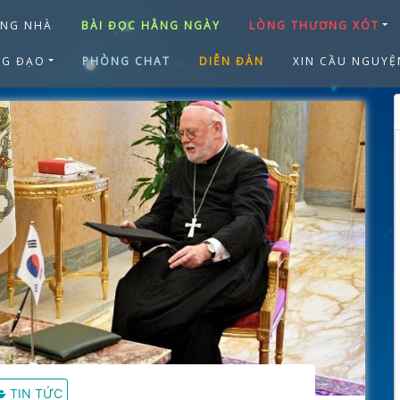
ANG NHÀ
BÀI ĐỌC HẰNG NGÀY
LÒNG THƯƠNG XÓT
NG ĐẠO
PHÒNG CHAT
DIỄN ĐÀN
XIN CẦU NGUYỆ
TIN TỨC