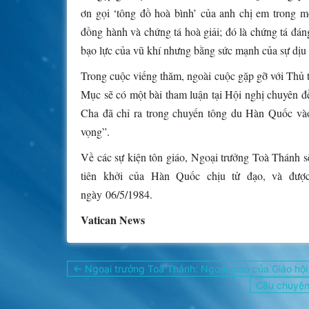
ơn gọi ‘tông đồ hoà bình’ của anh chị em trong m
đồng hành và chứng tá hoà giải; đó là chứng tá đá
bạo lực của vũ khí nhưng bằng sức mạnh của sự dịu 
Trong cuộc viếng thăm, ngoài cuộc gặp gỡ với Th
Mục sẽ có một bài tham luận tại Hội nghị chuyên 
Cha đã chỉ ra trong chuyến tông du Hàn Quốc và
vọng”.
Về các sự kiện tôn giáo, Ngoại trưởng Toà Thánh s
tiên khởi của Hàn Quốc chịu tử đạo, và đượ
ngày 06/5/1984.
Vatican News
Điều
← Ngoại trưởng Toà Thánh: Ngoại giao của Giáo hội
hướng
Câu chuyện
bài