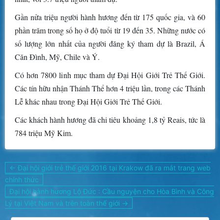
Gần nửa triệu người hành hương đến từ 175 quốc gia, và 60
phần trăm trong số họ ở độ tuổi từ 19 đến 35. Những nước có
số lượng lớn nhất của người đăng ký tham dự là Brazil, Á
Căn Đình, Mỹ, Chile và Ý.
Có hơn 7800 linh mục tham dự Đại Hội Giới Trẻ Thế Giới.
Các tín hữu nhận Thánh Thể hơn 4 triệu lần, trong các Thánh
Lễ khác nhau trong Đại Hội Giới Trẻ Thế Giới.
Các khách hành hương đã chi tiêu khoảng 1,8 tỷ Reais, tức là
784 triệu Mỹ Kim.
Điều
← Đại hội giới trẻ thế giới 2016 tại Krakow đã ra mắt trang web
hướng
chính thức
bài
Đại hội hành hương Lộ Đức : Cầu nguyện cho Hòa Bình và Công
viết
Lý tại Việt Nam và trên toàn thế giới →