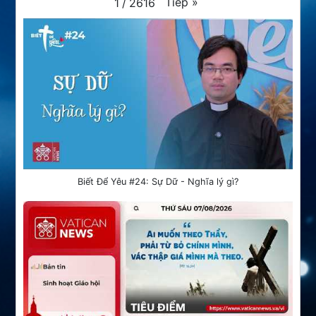
Tiếp
»
1
/
2616
Biết Để Yêu #24: Sự Dữ - Nghĩa lý gì?