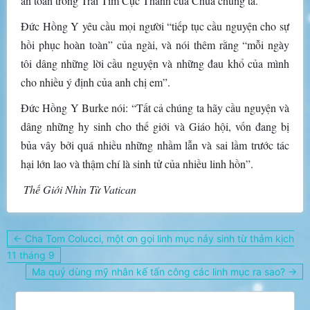
an toàn trong Trái Tim Cực Thánh của Chúa chúng ta.”
Đức Hồng Y yêu cầu mọi người “tiếp tục cầu nguyện cho sự
hồi phục hoàn toàn” của ngài, và nói thêm rằng “mỗi ngày
tôi dâng những lời cầu nguyện và những đau khổ của mình
cho nhiều ý định của anh chị em”.
Đức Hồng Y Burke nói: “Tất cả chúng ta hãy cầu nguyện và
dâng những hy sinh cho thế giới và Giáo hội, vốn đang bị
bủa vây bởi quá nhiều những nhầm lẫn và sai lầm trước tác
hại lớn lao và thậm chí là sinh tử của nhiều linh hồn”.
Thế Giới Nhìn Từ Vatican
Điều
← Cha Tom Colucci, một ơn gọi linh mục nảy sinh từ thảm kịch
hướng
11 tháng 9
bài
Ma quỷ dùng mỹ nhân kế tấn công các linh mục ra sao? →
viết