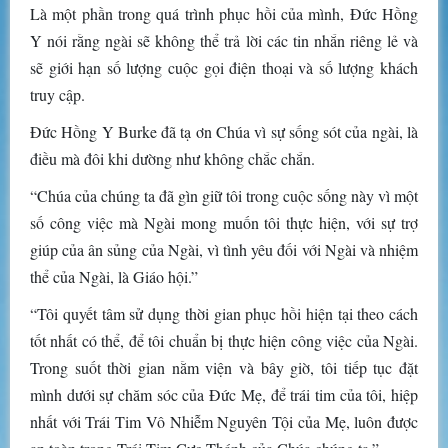
Là một phần trong quá trình phục hồi của mình, Đức Hồng
Y nói rằng ngài sẽ không thể trả lời các tin nhắn riêng lẻ và
sẽ giới hạn số lượng cuộc gọi điện thoại và số lượng khách
truy cập.
Đức Hồng Y Burke đã tạ ơn Chúa vì sự sống sót của ngài, là
điều mà đôi khi dường như không chắc chắn.
“Chúa của chúng ta đã gìn giữ tôi trong cuộc sống này vì một
số công việc mà Ngài mong muốn tôi thực hiện, với sự trợ
giúp của ân sủng của Ngài, vì tình yêu đối với Ngài và nhiệm
thể của Ngài, là Giáo hội.”
“Tôi quyết tâm sử dụng thời gian phục hồi hiện tại theo cách
tốt nhất có thể, để tôi chuẩn bị thực hiện công việc của Ngài.
Trong suốt thời gian nằm viện và bây giờ, tôi tiếp tục đặt
mình dưới sự chăm sóc của Đức Mẹ, để trái tim của tôi, hiệp
nhất với Trái Tim Vô Nhiễm Nguyên Tội của Mẹ, luôn được