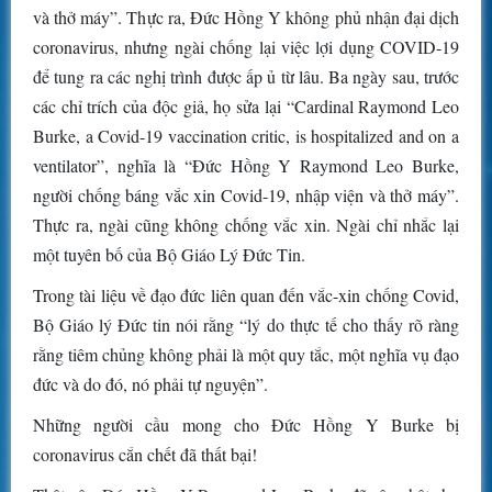
và thở máy”. Thực ra, Đức Hồng Y không phủ nhận đại dịch
coronavirus, nhưng ngài chống lại việc lợi dụng COVID-19
để tung ra các nghị trình được ấp ủ từ lâu. Ba ngày sau, trước
các chỉ trích của độc giả, họ sửa lại “Cardinal Raymond Leo
Burke, a Covid-19 vaccination critic, is hospitalized and on a
ventilator”, nghĩa là “Đức Hồng Y Raymond Leo Burke,
người chống báng vắc xin Covid-19, nhập viện và thở máy”.
Thực ra, ngài cũng không chống vắc xin. Ngài chỉ nhắc lại
một tuyên bố của Bộ Giáo Lý Đức Tin.
Trong tài liệu về đạo đức liên quan đến vắc-xin chống Covid,
Bộ Giáo lý Đức tin nói rằng “lý do thực tế cho thấy rõ ràng
rằng tiêm chủng không phải là một quy tắc, một nghĩa vụ đạo
đức và do đó, nó phải tự nguyện”.
Những người cầu mong cho Đức Hồng Y Burke bị
coronavirus cắn chết đã thất bại!