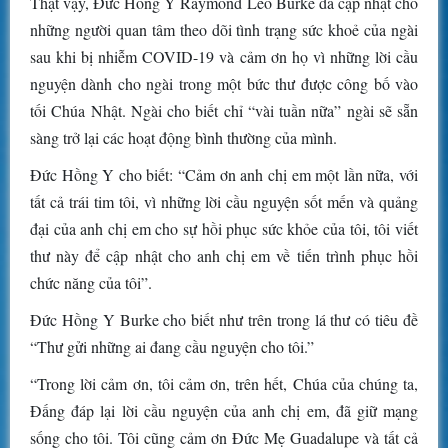
Thật vậy, Đức Hồng Y Raymond Leo Burke đã cập nhật cho
những người quan tâm theo dõi tình trạng sức khoẻ của ngài
sau khi bị nhiễm COVID-19 và cảm ơn họ vì những lời cầu
nguyện dành cho ngài trong một bức thư được công bố vào
tối Chúa Nhật. Ngài cho biết chỉ “vài tuần nữa” ngài sẽ sẵn
sàng trở lại các hoạt động bình thường của mình.
Đức Hồng Y cho biết: “Cảm ơn anh chị em một lần nữa, với
tất cả trái tim tôi, vì những lời cầu nguyện sốt mến và quảng
đại của anh chị em cho sự hồi phục sức khỏe của tôi, tôi viết
thư này để cập nhật cho anh chị em về tiến trình phục hồi
chức năng của tôi”.
Đức Hồng Y Burke cho biết như trên trong lá thư có tiêu đề
“Thư gửi những ai đang cầu nguyện cho tôi.”
“Trong lời cảm ơn, tôi cảm ơn, trên hết, Chúa của chúng ta,
Đấng đáp lại lời cầu nguyện của anh chị em, đã giữ mạng
sống cho tôi. Tôi cũng cảm ơn Đức Mẹ Guadalupe và tất cả