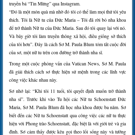
truyền bá “Tin Mừng” qua Instagram.
“Đó là một món quà mà nhờ đó tôi có thể làm mọi thứ tôi yêu
thích. Tôi là Nữ tu của Đức Maria – Tôi đã rời bỏ nha khoa
để trở thành Nữ tu của Đức Maria. Sau đó tôi quay lại với nó.
Và bây giờ tôi làm truyền thông xã hội, điều giống sở thích
của tôi hơn”. Đây là cách Sơ M. Paula Blum tóm tắt cuộc đời
của sơ, một nữ tu trên con đường trở thành nha sĩ.
Trong một cuộc phỏng vấn của Vatican News, Sơ M. Paula
đã giải thích cách sơ thực hiện sứ mệnh trong các lĩnh vực
công việc khác nhau này.
Sơ nhớ lại: “Khi tôi 11 tuổi, tôi quyết định muốn trở thành
nha sĩ”. Trước khi vào Tu hội các Nữ tu Schoenstatt Đức
Maria, Sơ M. Paula Blum đã học nha khoa được ba năm. Sơ
biết đến các Nữ tu Schoenstatt qua công việc các nữ tu thực
hiện với Phong trào Schoenstatt, đặc biệt là với giới trẻ và gia
đình. Sơ cảm thấy được kêu gọi theo lối sống này và tưởng