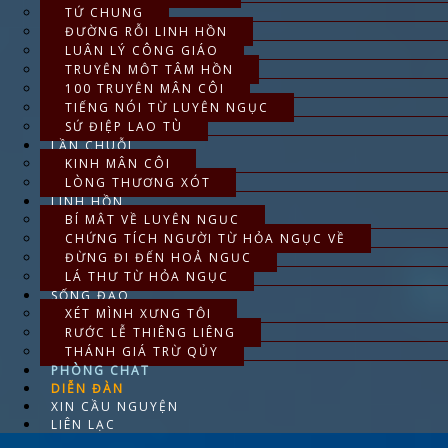
TỨ CHUNG
ĐƯỜNG RỖI LINH HỒN
LUÂN LÝ CÔNG GIÁO
TRUYỆN MỘT TÂM HỒN
100 TRUYỆN MÂN CÔI
TIẾNG NÓI TỪ LUYỆN NGỤC
SỨ ĐIỆP LAO TÙ
LẦN CHUỖI
KINH MÂN CÔI
LÒNG THƯƠNG XÓT
LINH HỒN
BÍ MẬT VỀ LUYỆN NGỤC
CHỨNG TÍCH NGƯỜI TỪ HỎA NGỤC VỀ
ĐỪNG ĐI ĐẾN HOẢ NGỤC
LÁ THƯ TỪ HỎA NGỤC
SỐNG ĐẠO
XÉT MÌNH XƯNG TỘI
RƯỚC LỄ THIÊNG LIÊNG
THÁNH GIÁ TRỪ QỦY
PHÒNG CHAT
DIỄN ĐÀN
XIN CẦU NGUYỆN
LIÊN LẠC