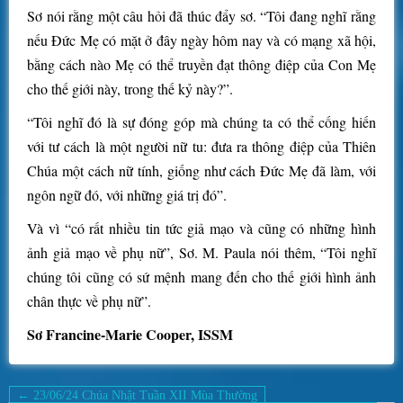
Sơ nói rằng một câu hỏi đã thúc đẩy sơ. “Tôi đang nghĩ rằng
nếu Đức Mẹ có mặt ở đây ngày hôm nay và có mạng xã hội,
bằng cách nào Mẹ có thể truyền đạt thông điệp của Con Mẹ
cho thế giới này, trong thế kỷ này?”.
“Tôi nghĩ đó là sự đóng góp mà chúng ta có thể cống hiến
với tư cách là một người nữ tu: đưa ra thông điệp của Thiên
Chúa một cách nữ tính, giống như cách Đức Mẹ đã làm, với
ngôn ngữ đó, với những giá trị đó”.
Và vì “có rất nhiều tin tức giả mạo và cũng có những hình
ảnh giả mạo về phụ nữ”, Sơ. M. Paula nói thêm, “Tôi nghĩ
chúng tôi cũng có sứ mệnh mang đến cho thế giới hình ảnh
chân thực về phụ nữ”.
Sơ Francine-Marie Cooper, ISSM
Điều
← 23/06/24 Chúa Nhật Tuần XII Mùa Thường