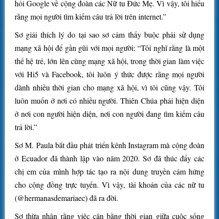
hỏi Google về cộng đoàn các Nữ tu Đức Mẹ. Vì vậy, tôi hiểu
rằng mọi người tìm kiếm câu trả lời trên internet.”
Sơ giải thích lý do tại sao sơ cảm thấy buộc phải sử dụng
mạng xã hội để gần gũi với mọi người: “Tôi nghĩ rằng là một
thế hệ trẻ, lớn lên cùng mạng xã hội, trong thời gian làm việc
với Hi5 và Facebook, tôi luôn ý thức được rằng mọi người
dành nhiều thời gian cho mạng xã hội, vì tôi cũng vậy. Tôi
luôn muốn ở nơi có nhiều người. Thiên Chúa phải hiện diện
ở nơi con người hiện diện, nơi con người đang tìm kiếm câu
trả lời.”
Sơ M. Paula bắt đầu phát triển kênh Instagram mà cộng đoàn
ở Ecuador đã thành lập vào năm 2020. Sơ đã thúc đẩy các
chị em của mình hợp tác tạo ra nội dung truyền cảm hứng
cho cộng đồng trực tuyến. Vì vậy, tài khoản của các nữ tu
(@hermanasdemariaec) đã ra đời.
Sơ thừa nhận rằng việc cân bằng thời gian giữa cuộc sống