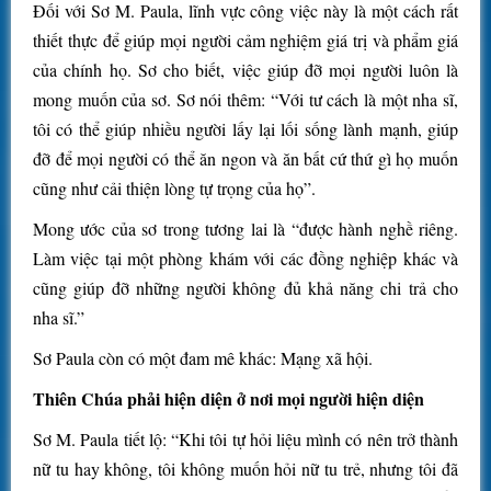
Đối với Sơ M. Paula, lĩnh vực công việc này là một cách rất
thiết thực để giúp mọi người cảm nghiệm giá trị và phẩm giá
của chính họ. Sơ cho biết, việc giúp đỡ mọi người luôn là
mong muốn của sơ. Sơ nói thêm: “Với tư cách là một nha sĩ,
tôi có thể giúp nhiều người lấy lại lối sống lành mạnh, giúp
đỡ để mọi người có thể ăn ngon và ăn bất cứ thứ gì họ muốn
cũng như cải thiện lòng tự trọng của họ”.
Mong ước của sơ trong tương lai là “được hành nghề riêng.
Làm việc tại một phòng khám với các đồng nghiệp khác và
cũng giúp đỡ những người không đủ khả năng chi trả cho
nha sĩ.”
Sơ Paula còn có một đam mê khác: Mạng xã hội.
Thiên Chúa phải hiện diện ở nơi mọi người hiện diện
Sơ M. Paula tiết lộ: “Khi tôi tự hỏi liệu mình có nên trở thành
nữ tu hay không, tôi không muốn hỏi nữ tu trẻ, nhưng tôi đã