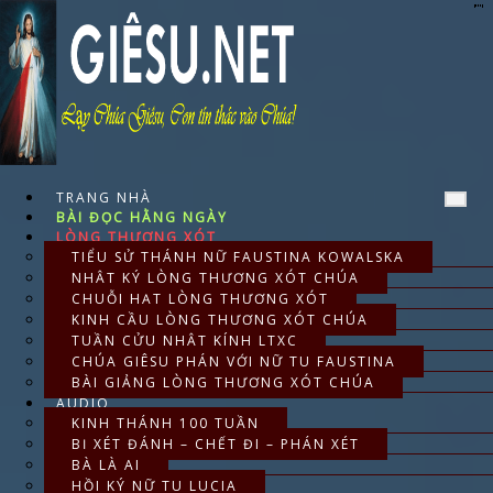
Skip
to
content
TRANG NHÀ
BÀI ĐỌC HẰNG NGÀY
LÒNG THƯƠNG XÓT
TIỂU SỬ THÁNH NỮ FAUSTINA KOWALSKA
NHẬT KÝ LÒNG THƯƠNG XÓT CHÚA
CHUỖI HẠT LÒNG THƯƠNG XÓT
KINH CẦU LÒNG THƯƠNG XÓT CHÚA
TUẦN CỬU NHẬT KÍNH LTXC
CHÚA GIÊSU PHÁN VỚI NỮ TU FAUSTINA
BÀI GIẢNG LÒNG THƯƠNG XÓT CHÚA
AUDIO
KINH THÁNH 100 TUẦN
BỊ XÉT ĐÁNH – CHẾT ĐI – PHÁN XÉT
BÀ LÀ AI
HỒI KÝ NỮ TU LUCIA