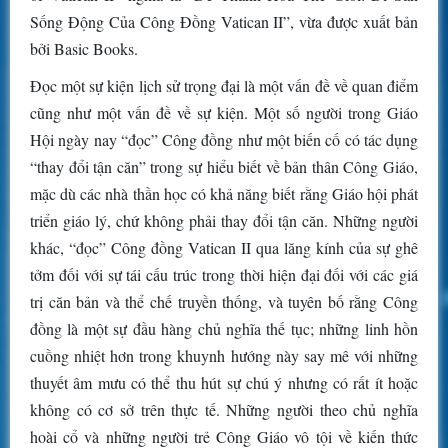
Sống Động Của Công Đồng Vatican II”, vừa được xuất bản
bởi Basic Books.
Đọc một sự kiện lịch sử trọng đại là một vấn đề về quan điểm
cũng như một vấn đề về sự kiện. Một số người trong Giáo
Hội ngày nay “đọc” Công đồng như một biến cố có tác dụng
“thay đổi tận căn” trong sự hiểu biết về bản thân Công Giáo,
mặc dù các nhà thần học có khả năng biết rằng Giáo hội phát
triển giáo lý, chứ không phải thay đổi tận căn. Những người
khác, “đọc” Công đồng Vatican II qua lăng kính của sự ghê
tởm đối với sự tái cấu trúc trong thời hiện đại đối với các giá
trị căn bản và thể chế truyền thống, và tuyên bố rằng Công
đồng là một sự đầu hàng chủ nghĩa thế tục; những linh hồn
cuồng nhiệt hơn trong khuynh hướng này say mê với những
thuyết âm mưu có thể thu hút sự chú ý nhưng có rất ít hoặc
không có cơ sở trên thực tế. Những người theo chủ nghĩa
hoài cổ và những người trẻ Công Giáo vô tội về kiến thức