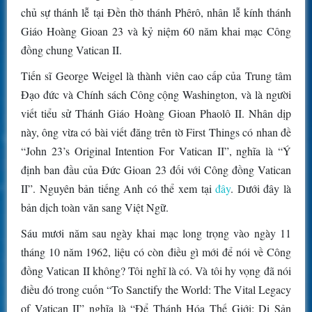
chủ sự thánh lễ tại Đền thờ thánh Phêrô, nhân lễ kính thánh
Giáo Hoàng Gioan 23 và kỷ niệm 60 năm khai mạc Công
đồng chung Vatican II.
Tiến sĩ George Weigel là thành viên cao cấp của Trung tâm
Đạo đức và Chính sách Công cộng Washington, và là người
viết tiểu sử Thánh Giáo Hoàng Gioan Phaolô II. Nhân dịp
này, ông vừa có bài viết đăng trên tờ First Things có nhan đề
“John 23’s Original Intention For Vatican II”, nghĩa là “Ý
định ban đầu của Đức Gioan 23 đối với Công đồng Vatican
II”. Nguyên bản tiếng Anh có thể xem tại
đây
. Dưới đây là
bản dịch toàn văn sang Việt Ngữ.
Sáu mươi năm sau ngày khai mạc long trọng vào ngày 11
tháng 10 năm 1962, liệu có còn điều gì mới để nói về Công
đồng Vatican II không? Tôi nghĩ là có. Và tôi hy vọng đã nói
điều đó trong cuốn “To Sanctify the World: The Vital Legacy
of Vatican II” nghĩa là “Để Thánh Hóa Thế Giới: Di Sản