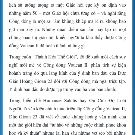
lịch sử tưởng tượng ra một Giáo hội cực kỳ ổn định vào
những năm 50 – một Giáo hội chưa từng có – và nghĩ rằng
Công đồng là một sai lầm khủng khiếp mà lẽ ra không bao
giờ nên xảy ra. Những quan điểm sai lầm này tạo ra một
chứng loạn thị giáo hội khiến người ta khó thấy được Công
đồng Vatican II đã hoàn thành những gì.
Trong cuốn “Thánh Hóa Thế Giới”, tôi đề xuất một cách suy
nghĩ mới mẻ về Công đồng Vatican II, phân tích sự kiện
hoành tráng đó qua lăng kính của ý định ban đầu của Đức
Giáo Hoàng Gioan 23 đối với Công đồng mà ngài triệu tập.
Ý định ban đầu đó được tập trung vào ba văn bản chính.
Trong hiến chế Humanae Salutis hay Ơn Cứu Độ Loài
Người, là văn kiện chính thức triệu tập Công đồng Vatican II,
Đức Gioan 23 đã viết về cuộc khủng hoảng văn minh của
một thế giới hiện đại “tự hào về những cuộc chinh phục khoa
học và kỹ thuật” nhưng lại hằn sâu những vết sẹo bởi những