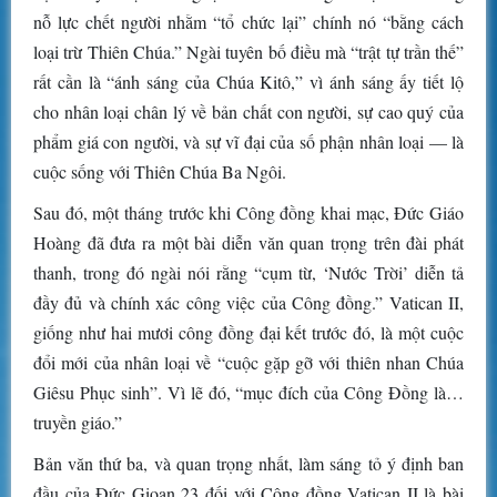
nỗ lực chết người nhằm “tổ chức lại” chính nó “bằng cách
loại trừ Thiên Chúa.” Ngài tuyên bố điều mà “trật tự trần thế”
rất cần là “ánh sáng của Chúa Kitô,” vì ánh sáng ấy tiết lộ
cho nhân loại chân lý về bản chất con người, sự cao quý của
phẩm giá con người, và sự vĩ đại của số phận nhân loại — là
cuộc sống với Thiên Chúa Ba Ngôi.
Sau đó, một tháng trước khi Công đồng khai mạc, Đức Giáo
Hoàng đã đưa ra một bài diễn văn quan trọng trên đài phát
thanh, trong đó ngài nói rằng “cụm từ, ‘Nước Trời’ diễn tả
đầy đủ và chính xác công việc của Công đồng.” Vatican II,
giống như hai mươi công đồng đại kết trước đó, là một cuộc
đổi mới của nhân loại về “cuộc gặp gỡ với thiên nhan Chúa
Giêsu Phục sinh”. Vì lẽ đó, “mục đích của Công Đồng là…
truyền giáo.”
Bản văn thứ ba, và quan trọng nhất, làm sáng tỏ ý định ban
đầu của Đức Gioan 23 đối với Công đồng Vatican II là bài