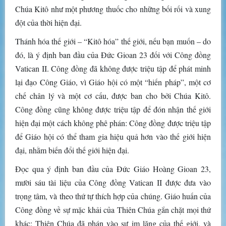
Chúa Kitô như một phương thuốc cho những bối rối và xung
đột của thời hiện đại.
Thánh hóa thế giới – “Kitô hóa” thế giới, nếu bạn muốn – do
đó, là ý định ban đầu của Đức Gioan 23 đối với Công đồng
Vatican II. Công đồng đã không được triệu tập để phát minh
lại đạo Công Giáo, vì Giáo hội có một “hiến pháp”, một cơ
chế chân lý và một cơ cấu, được ban cho bởi Chúa Kitô.
Công đồng cũng không được triệu tập để đón nhận thế giới
hiện đại một cách không phê phán: Công đồng được triệu tập
để Giáo hội có thể tham gia hiệu quả hơn vào thế giới hiện
đại, nhằm biến đổi thế giới hiện đại.
Đọc qua ý định ban đầu của Đức Giáo Hoàng Gioan 23,
mười sáu tài liệu của Công đồng Vatican II được đưa vào
trọng tâm, và theo thứ tự thích hợp của chúng. Giáo huấn của
Công đồng về sự mặc khải của Thiên Chúa gắn chặt mọi thứ
khác: Thiên Chúa đã phán vào sự im lặng của thế giới, và