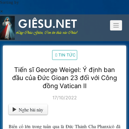
Sorting by
×
Skip
to
content
TIN TỨC
Tiến sĩ George Weigel: Ý định ban
đầu của Đức Gioan 23 đối với Công
đồng Vatican II
17/10/2022
Nghe bài này
Biến cố lớn trong tuần qua là Đức Thánh Cha Phanxicô đã