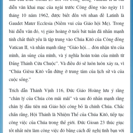
diễn văn khai mạc của ngài trước Công đồng vào ngày 11
tháng 10 năm 1962, được biết đến với nhan đề Latinh là
Gaudet Mater Ecclesia (Niềm vui của Giáo hội Mẹ). Trong
bài diễn văn đó, vị giáo hoàng ở tuổi bát tuần đã nhấn mạnh
tính chất thiết yếu là tập trung vào Chúa Kitô của Công đồng
Vatican II, và nhấn mạnh rằng “Giáo hội… đón nhận tên của
mình, ân sủng của mình, và ý nghĩa hoàn toàn của mình từ
Đấng Thánh Cứu Chuộc”. Và điều đó sẽ luôn luôn xảy ra, vì
“Chúa Giêsu Kitô vẫn đứng ở trung tâm của lịch sử và của
cuộc sống.”
Trích dẫn Thánh Vịnh 116, Đức Giáo Hoàng lưu ý rằng
“chân lý của Chúa còn mãi mãi” và sau đó nhấn mạnh rằng
chân lý đầu tiên mà Giáo hội công bố là chính Chúa. Chắc
chắn rằng, Hội Thánh là Nhiệm Thể của Chúa Kitô, tiếp tục
công việc của Chúa trong thế giới. Đức Gioan 23 thúc giục
tốt nhất nên làm công việc đó bằng cách đề nghị tình bạn với