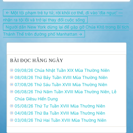
Điều
← Một tội phạm trẻ tự tử, rời khỏi cơ thể, đi vào ‘địa ngục’ —
hướng
nhận ra tội lỗi và trở lại thay đổi cuộc sống
bài
Người dân New York dừng lại để gặp gỡ Chúa Kitô trong Bí tích
viết
Thánh Thể trên đường phố Manhattan →
BÀI ĐỌC HẰNG NGÀY
09/08/26 Chúa Nhật Tuần XIX Mùa Thường Niên
08/08/26 Thứ Bảy Tuần XVIII Mùa Thường Niên
07/08/26 Thứ Sáu Tuần XVIII Mùa Thường Niên
06/08/26 Thứ Năm Tuần XVIII Mùa Thường Niên, Lễ
Chúa Giêsu Hiển Dung
05/08/26 Thứ Tư Tuần XVIII Mùa Thường Niên
04/08/26 Thứ Ba Tuần XVIII Mùa Thường Niên
03/08/26 Thứ Hai Tuần XVIII Mùa Thường Niên