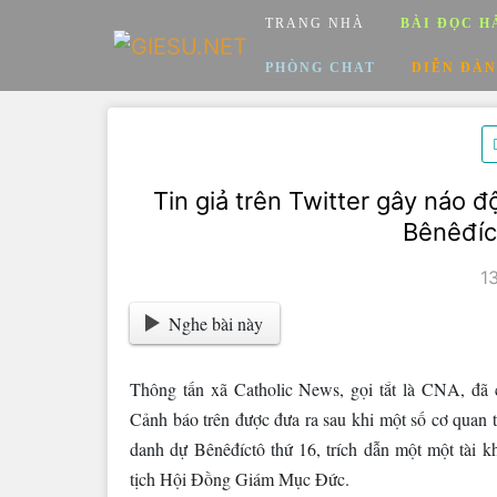
Skip
TRANG NHÀ
BÀI ĐỌC H
to
content
PHÒNG CHAT
DIỄN ĐÀN
Tin giả trên Twitter gây náo đ
Bênêđíc
1
Nghe bài này
Thông tấn xã Catholic News, gọi tắt là CNA, đã
Cảnh báo trên được đưa ra sau khi một số cơ quan 
danh dự Bênêđíctô thứ 16, trích dẫn một một tài 
tịch Hội Đồng Giám Mục Đức.