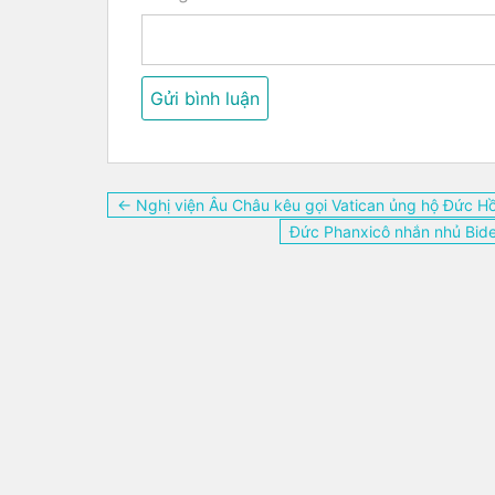
Điều
← Nghị viện Âu Châu kêu gọi Vatican ủng hộ Đức H
hướng
Đức Phanxicô nhắn nhủ Biden
bài
viết