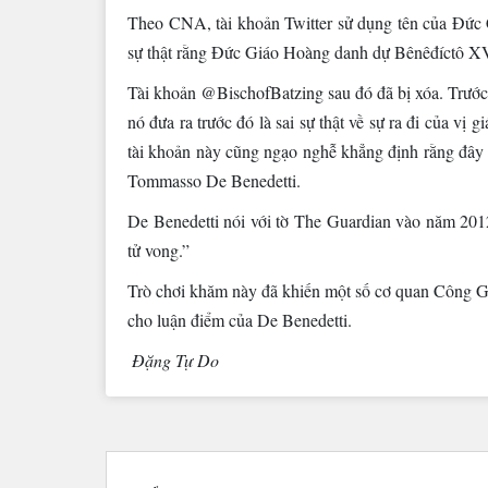
Theo CNA, tài khoản Twitter sử dụng tên của Đức 
sự thật rằng Đức Giáo Hoàng danh dự Bênêđíctô XV
Tài khoản @BischofBatzing sau đó đã bị xóa. Trước 
nó đưa ra trước đó là sai sự thật về sự ra đi của vị
tài khoản này cũng ngạo nghễ khẳng định rằng đây l
Tommasso De Benedetti.
De Benedetti nói với tờ The Guardian vào năm 2012
tử vong.”
Trò chơi khăm này đã khiến một số cơ quan Công Gi
cho luận điểm của De Benedetti.
Đặng Tự Do