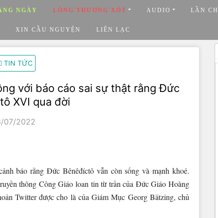
ẰNG NGÀY
LÒNG THƯƠNG XÓT
AUDIO
LẦN C
XIN CẦU NGUYỆN
LIÊN LẠC
TIN TỨC
ộng với báo cáo sai sự thật rằng Đức
tô XVI qua đời
3/07/2022
 cảnh báo rằng Đức Bênêđíctô vẫn còn sống và mạnh khoẻ.
truyền thông Công Giáo loan tin từ trần của Đức Giáo Hoàng
khoản Twitter được cho là của Giám Mục Georg Bätzing, chủ