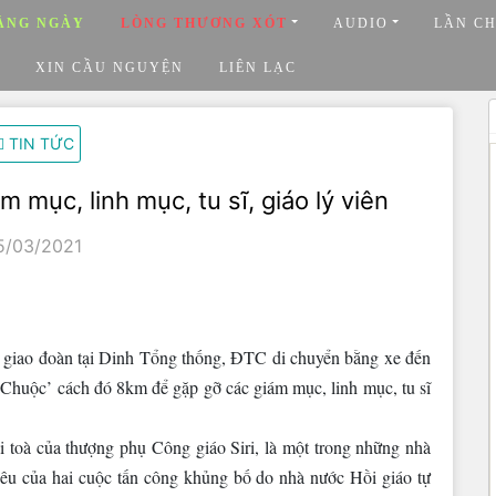
ẰNG NGÀY
LÒNG THƯƠNG XÓT
AUDIO
LẦN C
XIN CẦU NGUYỆN
LIÊN LẠC
TIN TỨC
 mục, linh mục, tu sĩ, giáo lý viên
5/03/2021
i giao đoàn tại Dinh Tổng thống, ĐTC di chuyển bằng xe đến
Chuộc’ cách đó 8km để gặp gỡ các giám mục, linh mục, tu sĩ
toà của thượng phụ Công giáo Siri, là một trong những nhà
iêu của hai cuộc tấn công khủng bố do nhà nước Hồi giáo tự