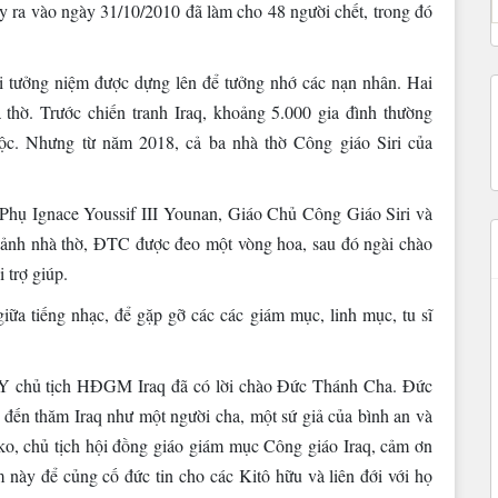
ảy ra vào ngày 31/10/2010 đã làm cho 48 người chết, trong đó
ài tưởng niệm được dựng lên để tưởng nhớ các nạn nhân. Hai
thờ. Trước chiến tranh Iraq, khoảng 5.000 gia đình thường
. Nhưng từ năm 2018, cả ba nhà thờ Công giáo Siri của
hụ Ignace Youssif III Younan, Giáo Chủ Công Giáo Siri và
ảnh nhà thờ, ĐTC được đeo một vòng hoa, sau đó ngài chào
 trợ giúp.
iữa tiếng nhạc, để gặp gỡ các các giám mục, linh mục, tu sĩ
HY chủ tịch HĐGM Iraq đã có lời chào Đức Thánh Cha. Đức
n thăm Iraq như một người cha, một sứ giả của bình an và
o, chủ tịch hội đồng giáo giám mục Công giáo Iraq, cảm ơn
ày để củng cố đức tin cho các Kitô hữu và liên đới với họ