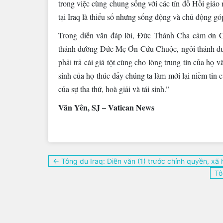
trong việc cùng chung sống với các tín đồ Hồi giá
tại Iraq là thiểu số nhưng sống động và chủ động gó
Trong diễn văn đáp lời, Đức Thánh Cha cảm ơn C
thánh đường Đức Mẹ Ơn Cứu Chuộc, ngôi thánh đư
phải trả cái giá tột cùng cho lòng trung tín của họ
sinh của họ thúc đẩy chúng ta làm mới lại niềm tin
của sự tha thứ, hoà giải và tái sinh.”
Văn Yên, SJ – Vatican News
Điều
← Tông du Iraq: Diễn văn (1) trước chính quyền, xã 
hướng
Tô
bài
viết