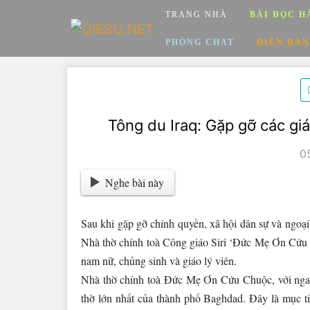
Skip
TRANG NHÀ
BÀI ĐỌC H
to
content
PHÒNG CHAT
DIỄN ĐÀN
Tông du Iraq: Gặp gỡ các giám
0
Nghe bài này
Sau khi gặp gỡ chính quyền, xã hội dân sự và ngoạ
Nhà thờ chính toà Công giáo Siri ‘Đức Mẹ Ơn Cứu 
nam nữ, chủng sinh và giáo lý viên.
Nhà thờ chính toà Đức Mẹ Ơn Cứu Chuộc, với ngai 
thờ lớn nhất của thành phố Baghdad. Đây là mục t