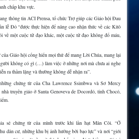
ranh chấp khu vực.
rang thông tin ACI Prensa, tổ chức Trợ giúp các Giáo hội Đau
ần lễ Đỏ “được thực hiện để nâng cao nhận thức về các Kitô
nói về một cuộc tử đạo khác, một cuộc tử đạo không đổ máu,
 của Giáo hội cống hiến mọi thứ để mang Lời Chúa, mang lại
gười không có gì (…) làm việc ở những nơi mà chưa ai nghe
iễn ra thầm lặng và thường không dễ nhận ra”.
những chứng từ của Cha Lawrence Ssimbwa và Sơ Mercy
nhà truyền giáo ở Santa Genoveva de Docordó, tỉnh Chocó,
hiểm.
 sẻ chứng từ của mình trước khi lần hạt Mân Côi. “Ở
khu dân cư, những khu bị ảnh hưởng bởi bạo lực” và nơi “giới