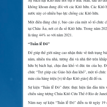
Sự bách hại Kitô hữu nổi bật ở Bắc Hàn, sau đó đế
không khoan dung đối với các Kitô hữu. Các Kitô h
nước này có nhiều bạo lực chống các Kitô hữu.
Một điều đáng chú ý, báo cáo của một số tổ chức ch
tại Châu Âu, nơi có đa số Kitô hữu. Trong năm 202
là tăng 44% so với năm 2021.
“Tuần lễ Đỏ”
Để giúp thế giới nâng cao nhận thức về tình trạng b
năm, nhiều tòa nhà, tượng đài và nhà thờ trên khắ
hữu bị bách hại, chịu đau khổ vì đức tin của họ. 
chức “Trợ giúp các Giáo hội đau khổ”, một tổ chức
máu của hàng triệu [vị tử đạo Kitô giáo] đã đổ ra.
Sự kiện “Tuần lễ Đỏ” được thực hiện lần đầu tiên
chiếu sáng tượng Chúa Kitô Cứu Thế ở Rio de Janeir
Năm nay sự kiện “Tuần lễ Đỏ” diễn ra từ ngày 19 đ