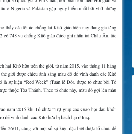
n một số quốc gia ở Phi Châu, nơi phần lớn theo Hồi giáo và
ữu ở Nigeria và Pakistan gặp nguy hiểm nhất bởi vì ở những
o thấy các tội ác chống lại Kitô giáo hiện nay đang gia tăng
2 có 748 vụ chống Kitô giáo được ghi nhận tại Châu Âu, tức
ách hại Kitô hữu trên thế giới, từ năm 2015, vào tháng 11 hàng
p thế giới được chiếu ánh sáng màu đỏ để vinh danh các Kitô
Đó là sự kiện “Red Week” (Tuần lễ Đỏ), được tổ chức bởi Tổ
 trực thuộc Tòa Thánh. Theo tổ chức này, màu đỏ gợi lên màu
 vào năm 2015 khi Tổ chức “Trợ giúp các Giáo hội đau khổ”
o để vinh danh các Kitô hữu bị bách hại ở Iraq.
ến 26/11, cùng với một số sự kiện đặc biệt được tổ chức để