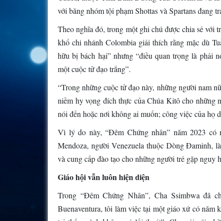
với băng nhóm tội phạm Shottas và Spartans đang t
Theo nghĩa đó, trong một ghi chú được chia sẻ với t
khổ chi nhánh Colombia giải thích rằng mặc dù Tu
hữu bị bách hại” nhưng “điều quan trọng là phải 
một cuộc tử đạo trắng”.
“Trong những cuộc tử đạo này, những người nam nữ
niềm hy vọng đích thực của Chúa Kitô cho những n
nói đến hoặc nơi không ai muốn; công việc của họ d
Vì lý do này, “Đêm Chứng nhân” năm 2023 có 
Mendoza, người Venezuela thuộc Dòng Đaminh, là 
và cung cấp đào tạo cho những người trẻ gặp nguy 
Giáo hội vẫn luôn hiện diện
Trong “Đêm Chứng Nhân”, Cha Ssimbwa đã chia
Buenaventura, tôi làm việc tại một giáo xứ có năm 