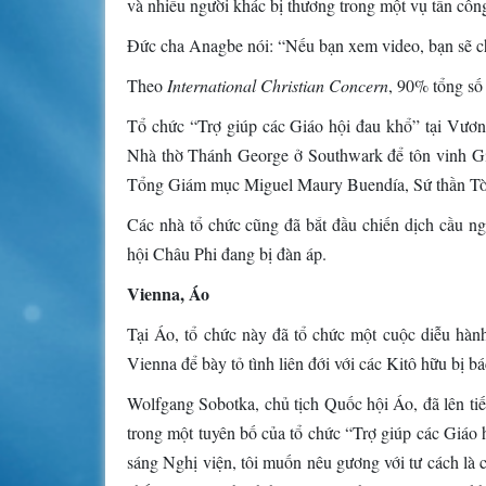
và nhiều người khác bị thương trong một vụ tấn công
Đức cha Anagbe nói: “Nếu bạn xem video, bạn sẽ chỉ
Theo
International Christian Concern
, 90% tổng số 
Tổ chức “Trợ giúp các Giáo hội đau khổ” tại Vươn
Nhà thờ Thánh George ở Southwark để tôn vinh Gi
Tổng Giám mục Miguel Maury Buendía, Sứ thần Tò
Các nhà tổ chức cũng đã bắt đầu chiến dịch cầu 
hội Châu Phi đang bị đàn áp.
Vienna, Áo
Tại Áo, tổ chức này đã tổ chức một cuộc diễu hàn
Vienna để bày tỏ tình liên đới với các Kitô hữu bị bá
Wolfgang Sobotka, chủ tịch Quốc hội Áo, đã lên tiế
trong một tuyên bố của tổ chức “Trợ giúp các Giáo
sáng Nghị viện, tôi muốn nêu gương với tư cách là 