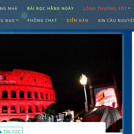
ANG NHÀ
BÀI ĐỌC HẰNG NGÀY
LÒNG THƯƠNG XÓT
NG ĐẠO
PHÒNG CHAT
DIỄN ĐÀN
XIN CẦU NGUYỆ
TIN TỨC