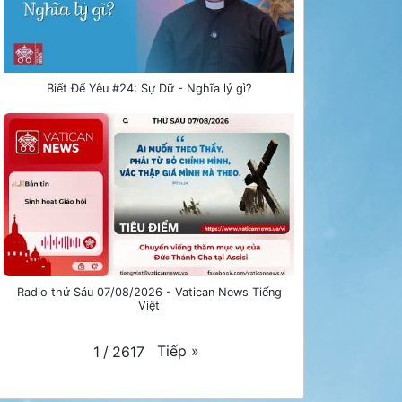
Biết Để Yêu #24: Sự Dữ - Nghĩa lý gì?
Radio thứ Sáu 07/08/2026 - Vatican News Tiếng
Việt
Tiếp
»
1
/
2617