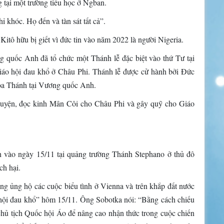
 tại một trường tiểu học ở Ngban.
 khóc. Họ đến và tàn sát tất cả”.
Kitô hữu bị giết vì đức tin vào năm 2022 là người Nigeria.
g quốc Anh đã tổ chức một Thánh lễ đặc biệt vào thứ Tư tại
áo hội đau khổ ở Châu Phi. Thánh lễ được cử hành bởi Đức
a Thánh tại Vương quốc Anh.
nguyện, đọc kinh Mân Côi cho Châu Phi và gây quỹ cho Giáo
h vào ngày 15/11 tại quảng trường Thánh Stephano ở thủ đô
ch hại.
ng ủng hộ các cuộc biểu tình ở Vienna và trên khắp đất nước
 hội đau khổ” hôm 15/11. Ông Sobotka nói: “Bằng cách chiếu
chủ tịch Quốc hội Áo để nâng cao nhận thức trong cuộc chiến