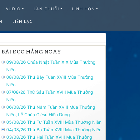
AUDIO
LẦN CHUỖI
LINH HỒN
N
LIÊN LẠC
BÀI ĐỌC HẰNG NGÀY
09/08/26 Chúa Nhật Tuần XIX Mùa Thường
Niên
08/08/26 Thứ Bảy Tuần XVIII Mùa Thường
Niên
07/08/26 Thứ Sáu Tuần XVIII Mùa Thường
Niên
06/08/26 Thứ Năm Tuần XVIII Mùa Thường
Niên, Lễ Chúa Giêsu Hiển Dung
05/08/26 Thứ Tư Tuần XVIII Mùa Thường Niên
04/08/26 Thứ Ba Tuần XVIII Mùa Thường Niên
03/08/26 Thứ Hai Tuần XVIII Mùa Thường