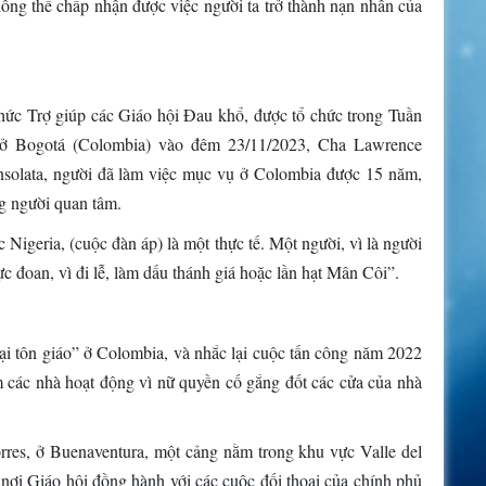
ông thể chấp nhận được việc người ta trở thành nạn nhân của
hức Trợ giúp các Giáo hội Đau khổ, được tổ chức trong Tuần
 ở Bogotá (Colombia) vào đêm 23/11/2023, Cha Lawrence
solata, người đã làm việc mục vụ ở Colombia được 15 năm,
g người quan tâm.
 Nigeria, (cuộc đàn áp) là một thực tế. Một người, vì là người
 đoan, vì đi lễ, làm dấu thánh giá hoặc lần hạt Mân Côi”.
ại tôn giáo” ở Colombia, và nhắc lại cuộc tấn công năm 2022
các nhà hoạt động vì nữ quyền cố gắng đốt các cửa của nhà
orres, ở Buenaventura, một cảng nằm trong khu vực Valle del
ơi Giáo hội đồng hành với các cuộc đối thoại của chính phủ