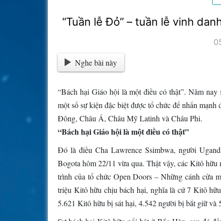
“Tuần lễ Đỏ” – tuần lễ vinh danh
0
Nghe bài này
“Bách hại Giáo hội là một điều có thật”. Năm nay 
một số sự kiện đặc biệt được tổ chức để nhấn mạnh 
Đông, Châu Á, Châu Mỹ Latinh và Châu Phi.
“Bách hại Giáo hội là một điều có thật”
Đó là điều Cha Lawrence Ssimbwa, người Uganda,
Bogota hôm 22/11 vừa qua. Thật vậy, các Kitô hữu n
trình của tổ chức Open Doors – Những cánh cửa mở
triệu Kitô hữu chịu bách hại, nghĩa là cứ 7 Kitô h
5.621 Kitô hữu bị sát hại, 4.542 người bị bắt giữ và 