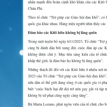
nhấn mạnh đến hoàn cảnh khó khăn của các Kitô 
Châu Phi.
Theo tổ chức “Trợ giúp các Giáo hội đau khổ”, có 
quốc gia khác nhau. Hàng triệu người nhìn thấy các
Đảm bảo các Kitô hữu không bị lãng quên
Trong một tuyên bố ngày 6/11/2023, Tổ chức “Trợ g
càng bị đánh dấu bởi xung đột, cuộc đàn áp các K
không được chú ý. Mục tiêu sáng kiến của tổ chức
khắp thế giới, là đảm bảo họ không bị lãng quên”.
Những thách đố đối với các Kitô hữu ở nhiều nơi t
2023 của Tổ chức “Trợ giúp các Giáo hội đau khổ”,
nửa dân số thế giới đang sống ở các quốc gia vi ph
biết “cuộc bách hại dữ dội trở nên gay gắt và tập
không bị xử phạt cũng ngày càng tăng”.
Bà Maria Lozano, phát ngôn viên của tổ chức cho bi