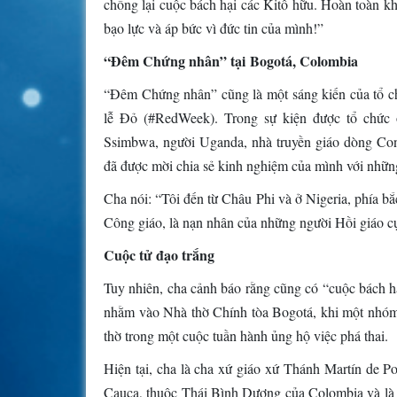
chống lại cuộc bách hại các Kitô hữu. Hoàn toàn kh
bạo lực và áp bức vì đức tin của mình!”
“Đêm Chứng nhân” tại Bogotá, Colombia
“Đêm Chứng nhân” cũng là một sáng kiến ​​của tổ c
lễ Đỏ (#RedWeek). Trong sự kiện được tổ chức
Ssimbwa, người Uganda, nhà truyền giáo dòng Con
đã được mời chia sẻ kinh nghiệm của mình với nhữn
Cha nói: “Tôi đến từ Châu Phi và ở Nigeria, phía bắc
Công giáo, là nạn nhân của những người Hồi giáo cực
Cuộc tử đạo trắng
Tuy nhiên, cha cảnh báo rằng cũng có “cuộc bách h
nhằm vào Nhà thờ Chính tòa Bogotá, khi một nhóm 
thờ trong một cuộc tuần hành ủng hộ việc phá thai.
Hiện tại, cha là cha xứ giáo xứ Thánh Martín de P
Cauca, thuộc Thái Bình Dương của Colombia và là n