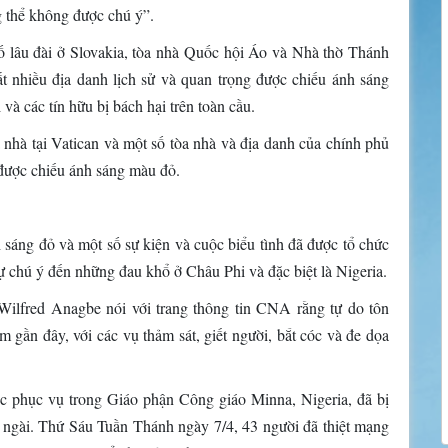
g thể không được chú ý”.
 lâu đài ở Slovakia, tòa nhà Quốc hội Áo và Nhà thờ Thánh
ất nhiều địa danh lịch sử và quan trọng được chiếu ánh sáng
và các tín hữu bị bách hại trên toàn cầu.
 nhà tại Vatican và một số tòa nhà và địa danh của chính phủ
được chiếu ánh sáng màu đỏ.
sáng đỏ và một số sự kiện và cuộc biểu tình đã được tổ chức
 chú ý đến những đau khổ ở Châu Phi và đặc biệt là Nigeria.
ilfred Anagbe nói với trang thông tin CNA rằng tự do tôn
ăm gần đây, với các vụ thảm sát, giết người, bắt cóc và đe dọa
c phục vụ trong Giáo phận Công giáo Minna, Nigeria, đã bị
a ngài. Thứ Sáu Tuần Thánh ngày 7/4, 43 người đã thiệt mạng