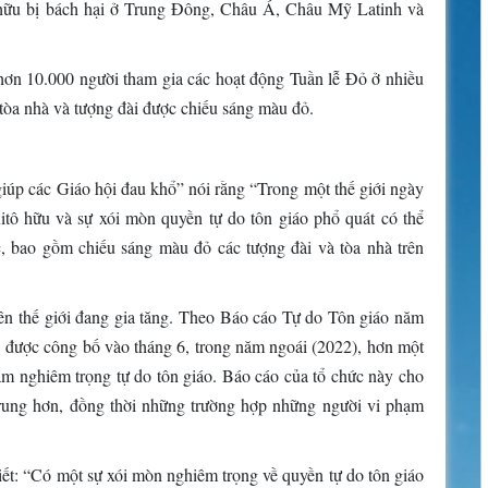
hữu bị bách hại ở Trung Đông, Châu Á, Châu Mỹ Latinh và
hơn 10.000 người tham gia các hoạt động Tuần lễ Đỏ ở nhiều
 tòa nhà và tượng đài được chiếu sáng màu đỏ.
iúp các Giáo hội đau khổ” nói rằng “Trong một thế giới ngày
itô hữu và sự xói mòn quyền tự do tôn giáo phổ quát có thể
, bao gồm chiếu sáng màu đỏ các tượng đài và tòa nhà trên
rên thế giới đang gia tăng. Theo Báo cáo Tự do Tôn giáo năm
 được công bố vào tháng 6, trong năm ngoái (2022), hơn một
ạm nghiêm trọng tự do tôn giáo. Báo cáo của tổ chức này cho
 trung hơn, đồng thời những trường hợp những người vi phạm
ết: “Có một sự xói mòn nghiêm trọng về quyền tự do tôn giáo