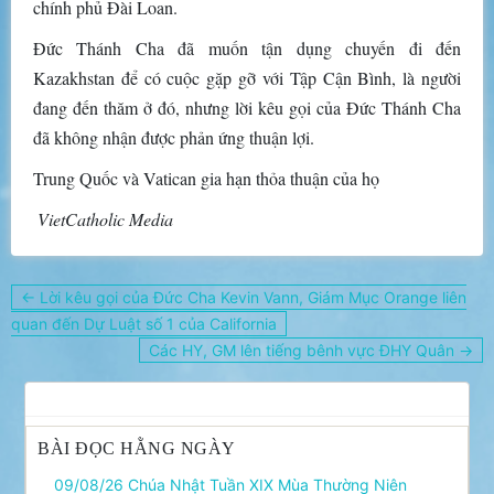
chính phủ Đài Loan.
Đức Thánh Cha đã muốn tận dụng chuyến đi đến
Kazakhstan để có cuộc gặp gỡ với Tập Cận Bình, là người
đang đến thăm ở đó, nhưng lời kêu gọi của Đức Thánh Cha
đã không nhận được phản ứng thuận lợi.
Trung Quốc và Vatican gia hạn thỏa thuận của họ
VietCatholic Media
Điều
← Lời kêu gọi của Đức Cha Kevin Vann, Giám Mục Orange liên
hướng
quan đến Dự Luật số 1 của California
bài
Các HY, GM lên tiếng bênh vực ĐHY Quân →
viết
BÀI ĐỌC HẰNG NGÀY
09/08/26 Chúa Nhật Tuần XIX Mùa Thường Niên