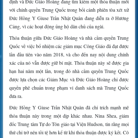
định và Đức Giáo Hoàng đang tìm kiếm một thỏa thuận mới
với chính quyền Trung Quốc trong bối cảnh phiên tòa xét xử
Đức Hồng Y Giuse Trần Nhật Quân đang diễn ra ở Hương
Cảng, vì các hoạt động ủng hộ dân chủ của ngài.
Thỏa thuận giữa Đức Giáo Hoàng và nhà cầm quyền Trung
Quốc về việc bổ nhiệm các giám mục Công Giáo đã đạt được
lần đầu tiên vào năm 2018, và cho đến nay nội dung chính
xác của nó vẫn được giữ bí mật. Thỏa thuận này sẽ được gia
hạn hai năm một lần, trong đó nhà cầm quyền Trung Quốc
được lựa chọn các Giám Mục và Đức Giáo Hoàng chỉ được
quyền phê chuẩn trong phạm vi danh sách mà Trung Quốc
đưa ra.
Đức Hồng Y Giuse Trần Nhật Quân đã chỉ trích mạnh mẽ
thỏa thuận này trong một dịp khác nhau. Nina Shea, giám
đốc Trung tâm Tự do Tôn giáo tại Viện Hudson, tin rằng mọi
thứ chỉ trở nên tồi tệ hơn kể từ khi thỏa thuận được ký kết. Cô