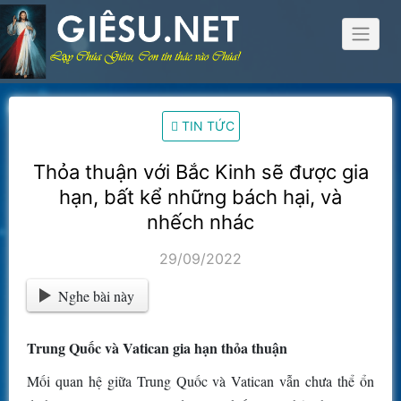
Skip
to
content
TIN TỨC
Thỏa thuận với Bắc Kinh sẽ được gia
hạn, bất kể những bách hại, và
nhếch nhác
29/09/2022
Nghe bài này
Trung Quốc và Vatican gia hạn thỏa thuận
Mối quan hệ giữa Trung Quốc và Vatican vẫn chưa thể ổn