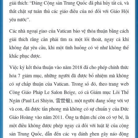
giải thích: “Đảng Cộng sản Trung Quốc đã phá hủy tất cả, và
thắt chặt sự tuân thủ các giáo điều của nó đối với Giáo Hội
yêu nước”.
Các nhà ngoại giao của Vatican bảo vệ thỏa thuận bằng cách
giải thích rằng cần phải tìm ra một lối thoát, ngay cả khi
không đạt yêu cầu, khi một tình huống có vẻ như không thể
khắc phục được.
Việc ký kết thỏa thuận vào năm 2018 đã cho phép chính thức
hóa 7 giám mục, những người đã được bổ nhiệm mà không
có sự chấp thuận của Vatican. Trong số đó, theo trang web
Công Giáo Pháp Le Salon Beige, có cả Giám mục Lôi Thế
Ngân (Paul Lei Shiyin, 雷世银), một người đang sống với vợ
và con, đã được tấn phong mà không có sự chuẩn y của Đức
Giáo Hoàng vào năm 2011. Ông ta thậm chí còn có vợ bé, là
một điều không được phép ngay cả đối với luật lệ của cộng
sản Trung Quốc, dẫn đến các vụ đánh ghen gây náo động