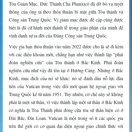
Tòa Giám Mục. Đức Thánh Cha Phanxicô đã dỡ bỏ vạ tuyệt
thông của ông ta theo thỏa thuận bí mật giữa Tòa thánh và
Cộng sản Trung Quốc. Vị giám mục được đề cập cũng được
biết là đã cử hành một thánh lễ trong giáo phận của mình để
vinh danh sự ra đời của Đảng Cộng sản Trung Quốc.
Việc gia hạn thỏa thuận vào năm 2022 được cho là sẽ đi kèm
với các điều khoản mới, chẳng hạn như việc thành lập “phái
đoàn nghiên cứu” của Tòa thánh ở Bắc Kinh. Phái đoàn
nghiên cứu như vậy đã tồn tại ở Hương Cảng. Nhưng ở Bắc
Kinh, mục đích của nó sẽ khác: nó sẽ đánh dấu nỗ lực đầu
tiên của Vatican trong việc đổi mới quan hệ ngoại giao với
Trung Quốc kể từ năm 1951. Tuy nhiên, cơ chế này sẽ không
phải là một sứ thần, vì việc thành lập một sứ thần ở Bắc Kinh
có nghĩa là Tòa Thánh phải đóng cửa tòa sứ thần hiện có ở
Đài Bắc, Đài Loan. Vatican là một trong số ít các quốc gia
trên thế giới có cơ quan đại diện ngoại giao chính thức với