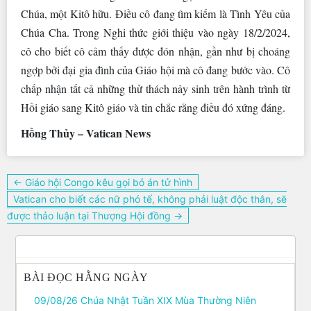
Chúa, một Kitô hữu. Điều cô đang tìm kiếm là Tình Yêu của
Chúa Cha. Trong Nghi thức giới thiệu vào ngày 18/2/2024,
cô cho biết cô cảm thấy được đón nhận, gần như bị choáng
ngợp bởi đại gia đình của Giáo hội mà cô đang bước vào. Cô
chấp nhận tất cả những thử thách nảy sinh trên hành trình từ
Hồi giáo sang Kitô giáo và tin chắc rằng điều đó xứng đáng.
Hồng Thủy – Vatican News
Điều
← Giáo hội Congo kêu gọi bỏ án tử hình
hướng
Vatican cho biết các nữ phó tế, không phải luật độc thân, sẽ
bài
được thảo luận tại Thượng Hội đồng →
viết
BÀI ĐỌC HẰNG NGÀY
09/08/26 Chúa Nhật Tuần XIX Mùa Thường Niên