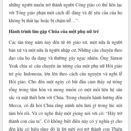
những người muốn trở thành người Công giáo có thể liên lạc
với Tổng giáo phận một cách dễ dàng và để yêu cầu của họ
không bị thất lạc hoặc bị chậm trễ…”.
Hành trình tìm gặp Chúa của một phụ nữ trẻ
Các tân tòng năm nay đến từ 46 giáo xứ, một nửa là người
bản xứ và một nửa là người nhập cư. Những câu chuyện theo
đạo của họ đa dạng và thường gây ngạc nhiên. Ông Simon
Yeak chia sẻ câu chuyện ấn tượng của một phụ nữ Hồi giáo
trẻ gốc Indonesia, lớn lên theo cách cầu nguyện và nghi lễ
Hồi giáo. Cho đến một ngày cô bắt đầu cảm thấy sự trống
rỗng trong tâm hồn và mong muốn có một mối liên hệ sâu
sắc và mật thiết hơn với Chúa. Trong chuyến hành hương đến
Mecca, cô đã hỏi Chúa rằng mình nên làm gì trong lúc nội
tâm bối rối. Và cô nghe thấy một giọng nói với cô: “Hãy trở
thành con của ta”. Cô không biết điều này có ý nghĩa gì cho
đến khi cô hiểu rằng đó là lời mời gọi trở thành con Thiên